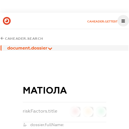
CAHEADER.GETTEST
CAHEADER.SEARCH
document.dossier
МАТІОЛА
riskFactors.title
0
0
0
dossier.fullName: