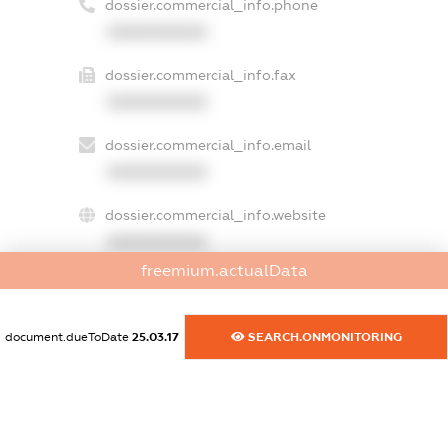
dossier.commercial_info.phone
XXXXXXXXXX
dossier.commercial_info.fax
XXXXXXXXXX
dossier.commercial_info.email
XXXXXXXXXX
dossier.commercial_info.website
XXXXXXXXXX
freemium.actualData
dossier.commercial_info.activity
XXXXXXXXXX
document.dueToDate
25.03.17
SEARCH.ONMONITORING
freemium.exampleText_1
freemium.exampleText_2
freemium.anonymousPerSearch2