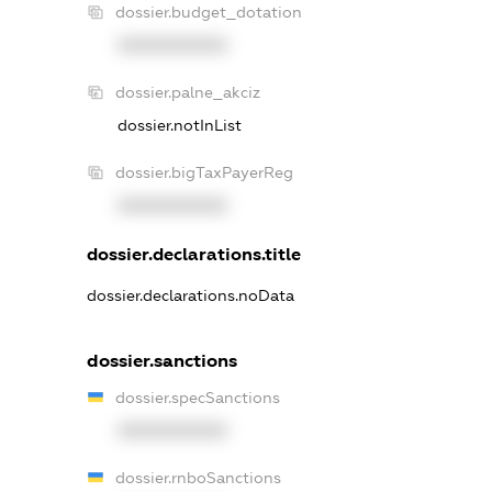
dossier.budget_dotation
XXXXXXXXXX
dossier.palne_akciz
dossier.notInList
dossier.bigTaxPayerReg
XXXXXXXXXX
dossier.declarations.title
dossier.declarations.noData
dossier.sanctions
dossier.specSanctions
XXXXXXXXXX
dossier.rnboSanctions