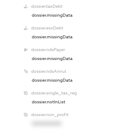
dossier.taxDebt
dossier.missingData
dossier.esvDebt
dossier.missingData
dossier.ndsPayer
dossier.missingData
dossier.ndsAnnul
dossier.missingData
dossier.single_tax_reg
dossier.notInList
dossier.non_profit
XXXXXXXXXX