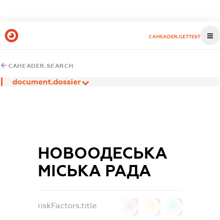
CAHEADER.GETTEST
CAHEADER.SEARCH
document.dossier
НОВООДЕСЬКА
МІСЬКА РАДА
riskFactors.title
0
0
0