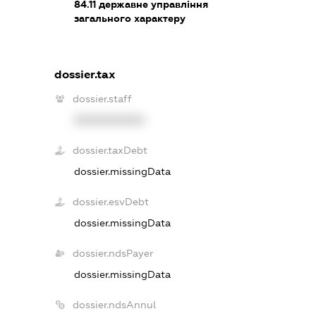
84.11
державне управління
загального характеру
dossier.tax
dossier.staff
XXXXXXXXXX
dossier.taxDebt
dossier.missingData
dossier.esvDebt
dossier.missingData
dossier.ndsPayer
dossier.missingData
dossier.ndsAnnul