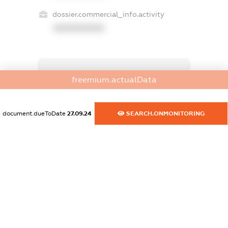
dossier.commercial_info.activity
XXXXXXXXXX
freemium.exampleText_1
freemium.actualData
freemium.exampleText_2
freemium.anonymousPerSearch2
FREEMIUM.DETAILS
document.dueToDate
27.09.24
SEARCH.ONMONITORING
FREEMIUM.REGISTER