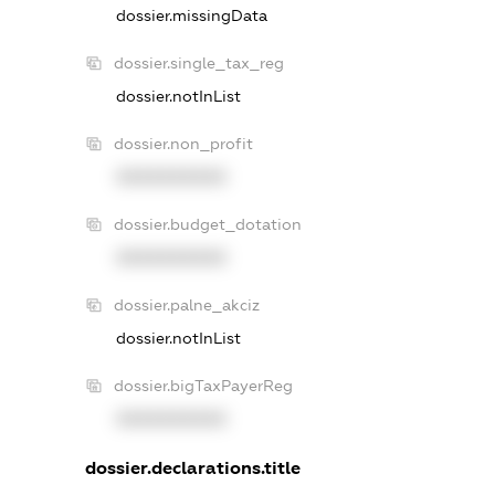
dossier.missingData
dossier.single_tax_reg
dossier.notInList
dossier.non_profit
XXXXXXXXXX
dossier.budget_dotation
XXXXXXXXXX
dossier.palne_akciz
dossier.notInList
dossier.bigTaxPayerReg
XXXXXXXXXX
dossier.declarations.title