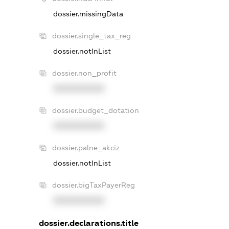
dossier.missingData
dossier.single_tax_reg
dossier.notInList
dossier.non_profit
XXXXXXXXXX
dossier.budget_dotation
XXXXXXXXXX
dossier.palne_akciz
dossier.notInList
dossier.bigTaxPayerReg
XXXXXXXXXX
dossier.declarations.title