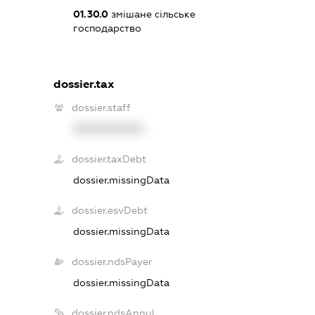
01.30.0
змішане сільське
господарство
dossier.tax
dossier.staff
XXXXXXXXXX
dossier.taxDebt
dossier.missingData
dossier.esvDebt
dossier.missingData
dossier.ndsPayer
dossier.missingData
dossier.ndsAnnul