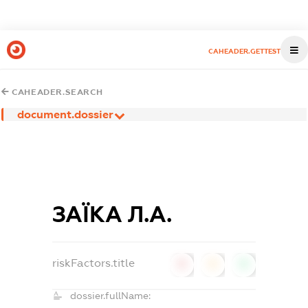
CAHEADER.GETTEST
CAHEADER.SEARCH
document.dossier
ЗАЇКА Л.А.
riskFactors.title
0
0
0
dossier.fullName: