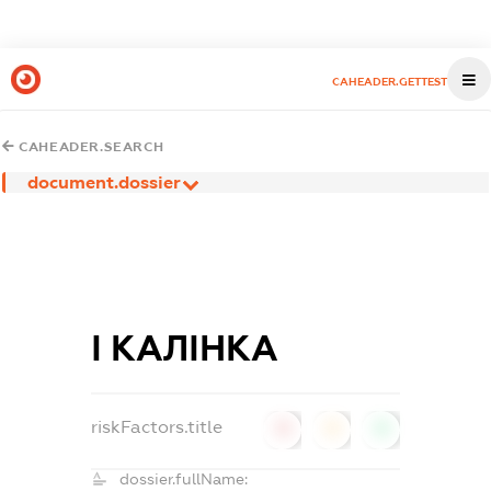
CAHEADER.GETTEST
CAHEADER.SEARCH
document.dossier
І КАЛІНКА
riskFactors.title
0
0
0
dossier.fullName: