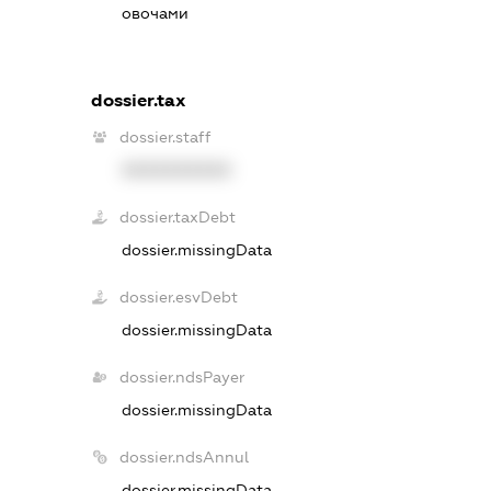
овочами
dossier.tax
dossier.staff
XXXXXXXXXX
dossier.taxDebt
dossier.missingData
dossier.esvDebt
dossier.missingData
dossier.ndsPayer
dossier.missingData
dossier.ndsAnnul
dossier.missingData