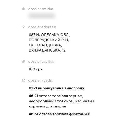
dossier.smida:
XXXXXXXXXX
dossier.address:
68714, ОДЕСЬКА ОБЛ.,
БОЛГРАДСЬКИЙ Р-Н,
ОЛЕКСАНДРІВКА,
ВУЛ.РАДЯНСЬКА, 12
dossier.capital:
100 грн.
dossier.kveds:
01.21
вирощування винограду
46.21
оптова торгівля зерном,
необробленим тютюном, насінням і
кормами для тварин
46.31
оптова торгівля фруктами й