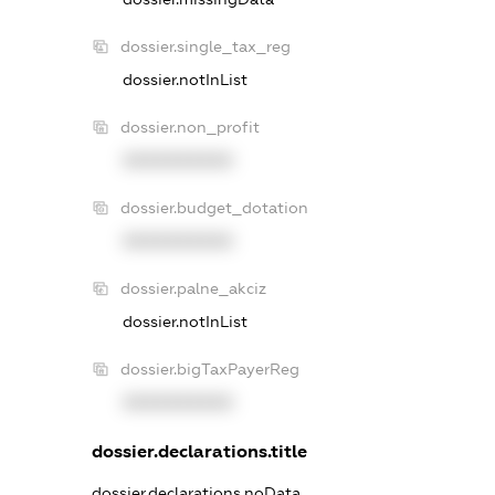
dossier.single_tax_reg
dossier.notInList
dossier.non_profit
XXXXXXXXXX
dossier.budget_dotation
XXXXXXXXXX
dossier.palne_akciz
dossier.notInList
dossier.bigTaxPayerReg
XXXXXXXXXX
dossier.declarations.title
dossier.declarations.noData