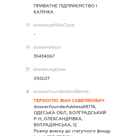
ПРИВАТНЕ ПІДПРИЄМСТВО
І
КАЛІНКА
dossier.opfSubType:
-
dossier.edrpo:
35434067
dossier.regDate:
09.12.07
dossier.foundersAndBenef:
ТЕРЗІОГЛО ІВАН САВЕЛІЙОВИЧ
dossier.founderAddress
68714,
ОДЕСЬКА ОБЛ., БОЛГРАДСЬКИЙ
Р-Н, ОЛЕКСАНДРІВКА,
ВУЛ.РАДЯНСЬКА, 12
Розмір внеску до статутного фонду