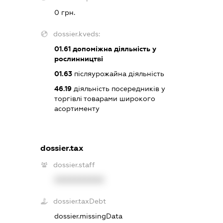
0 грн.
dossier.kveds:
01.61
допоміжна діяльність у
рослинництві
01.63
післяурожайна діяльність
46.19
діяльність посередників у
торгівлі товарами широкого
асортименту
dossier.tax
dossier.staff
XXXXXXXXXX
dossier.taxDebt
dossier.missingData