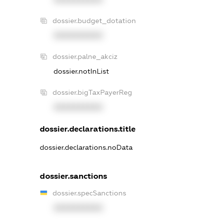
dossier.budget_dotation
XXXXXXXXXX
dossier.palne_akciz
dossier.notInList
dossier.bigTaxPayerReg
XXXXXXXXXX
dossier.declarations.title
dossier.declarations.noData
dossier.sanctions
dossier.specSanctions
XXXXXXXXXX