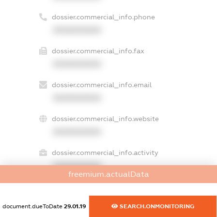
dossier.commercial_info.phone
XXXXXXXXXX
dossier.commercial_info.fax
XXXXXXXXXX
dossier.commercial_info.email
XXXXXXXXXX
dossier.commercial_info.website
XXXXXXXXXX
dossier.commercial_info.activity
XXXXXXXXXX
freemium.actualData
document.dueToDate
29.01.19
SEARCH.ONMONITORING
freemium.exampleText_1
freemium.exampleText_2