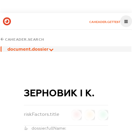
CAHEADER.GETTEST
CAHEADER.SEARCH
document.dossier
ЗЕРНОВИК І К.
riskFactors.title
0
0
0
dossier.fullName: