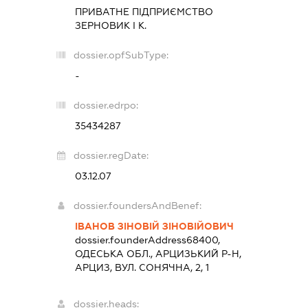
ПРИВАТНЕ ПІДПРИЄМСТВО
ЗЕРНОВИК І К.
dossier.opfSubType:
-
dossier.edrpo:
35434287
dossier.regDate:
03.12.07
dossier.foundersAndBenef:
ІВАНОВ ЗІНОВІЙ ЗІНОВІЙОВИЧ
dossier.founderAddress
68400,
ОДЕСЬКА ОБЛ., АРЦИЗЬКИЙ Р-Н,
АРЦИЗ, ВУЛ. СОНЯЧНА, 2, 1
dossier.heads: