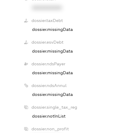
XXXXXXXXXX
dossier.taxDebt
dossier.missingData
dossier.esvDebt
dossier.missingData
dossier.ndsPayer
dossier.missingData
dossier.ndsAnnul
dossier.missingData
dossier.single_tax_reg
dossier.notInList
dossier.non_profit