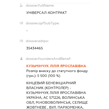
dossier.fullName:
УНІВЕРСАЛ-КОНТРАКТ
dossier.opfSubType:
-
dossier.edrpo:
35434465
dossier.foundersAndBenef:
КУЗЬМІНЧУК ЛІЛІЯ ЯРОСЛАВІВНА
Розмір внеску до статутного фонду
(грн.):
5 500
(100 %)
КІНЦЕВИЙ БЕНЕФІЦІАРНИЙ
ВЛАСНИК (КОНТРОЛЕР) -
КУЗЬМІНЧУК ЛІЛІЯ ЯРОСЛАВІВНА
УКРАЇНА, АС 571226, ВОЛИНСЬКА
ОБЛ, М.НОВОВОЛИНСЬК, СЕЛИЩЕ
ЖОВТНЕВЕ , ВУЛ. ПАРХОМЕНКА,