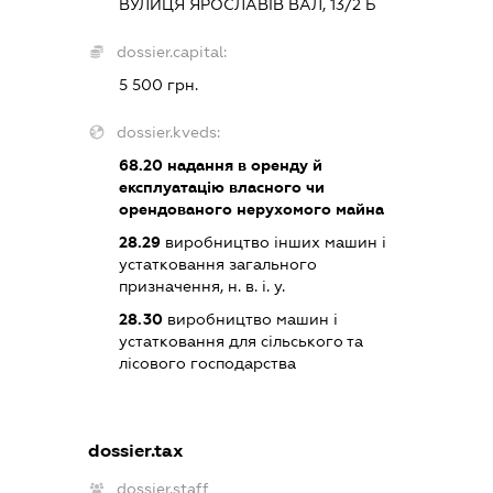
ВУЛИЦЯ ЯРОСЛАВІВ ВАЛ, 13/2 Б
dossier.capital:
5 500 грн.
dossier.kveds:
68.20
надання в оренду й
експлуатацію власного чи
орендованого нерухомого майна
28.29
виробництво інших машин і
устатковання загального
призначення, н. в. і. у.
28.30
виробництво машин і
устатковання для сільського та
лісового господарства
dossier.tax
dossier.staff