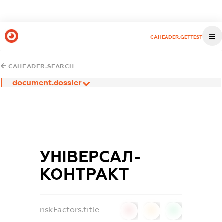
CAHEADER.GETTEST
CAHEADER.SEARCH
document.dossier
УНІВЕРСАЛ-
КОНТРАКТ
riskFactors.title
0
0
0