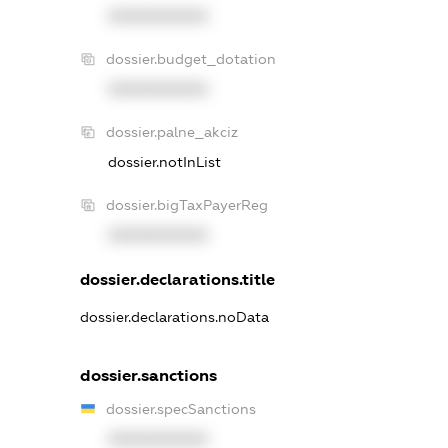
XXXXXXXXXX
dossier.budget_dotation
XXXXXXXXXX
dossier.palne_akciz
dossier.notInList
dossier.bigTaxPayerReg
XXXXXXXXXX
dossier.declarations.title
dossier.declarations.noData
dossier.sanctions
dossier.specSanctions
XXXXXXXXXX