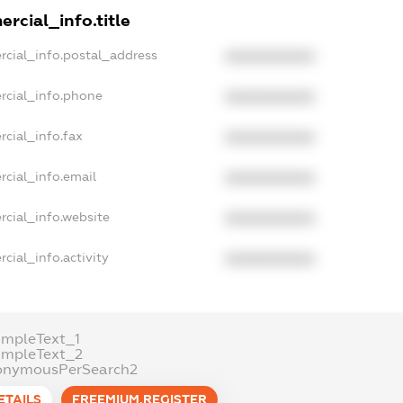
rcial_info.title
rcial_info.postal_address
XXXXXXXXXX
rcial_info.phone
XXXXXXXXXX
cial_info.fax
XXXXXXXXXX
rcial_info.email
XXXXXXXXXX
rcial_info.website
XXXXXXXXXX
cial_info.activity
XXXXXXXXXX
ampleText_1
ampleText_2
onymousPerSearch2
ETAILS
FREEMIUM.REGISTER