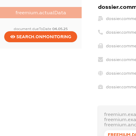
dossier.comme
freemium.actualData
dossier.comme
document.dueToDate
04.05.25
dossier.comme
SEARCH.ONMONITORING
dossier.commer
dossier.comme
dossier.comme
dossier.commer
freemium.ex
freemium.ex
freemium.an
FREEMIUM.D