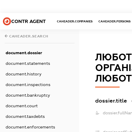
CONTR AGENT
CAHEADER.COMPANIES
CAHEADER.PERSONS
CAHEADER.SEARCH
document.dossier
ЛЮБОТ
document.statements
ОРГАНІ
document.history
ЛЮБОТИ
document.inspections
document.bankruptcy
dossier.title
document.court
dossier.fullNa
document.taxdebts
document.enforcements
dossier.opfSu