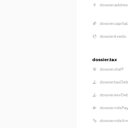
dossier.addres
dossier.capital
dossier.kveds:
dossier.tax
dossier.staff
dossier.taxDeb
dossier.esvDe
dossier.ndsPa
dossier.ndsAn