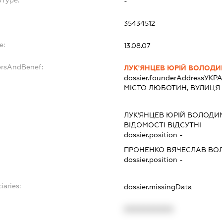
-
35434512
e:
13.08.07
ersAndBenef:
ЛУК'ЯНЦЕВ ЮРІЙ ВОЛОД
dossier.founderAddress
УКРА
МІСТО ЛЮБОТИН, ВУЛИЦЯ 
ЛУК'ЯНЦЕВ ЮРІЙ ВОЛОД
ВІДОМОСТІ ВІДСУТНІ
dossier.position -
ПРОНЕНКО ВЯЧЕСЛАВ В
dossier.position -
iaries:
dossier.missingData
XXXXXXXXXX