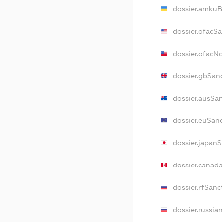
dossier.amkuB
dossier.ofacS
dossier.ofacN
dossier.gbSan
dossier.ausSa
dossier.euSan
dossier.japan
dossier.canad
dossier.rfSanc
dossier.russia