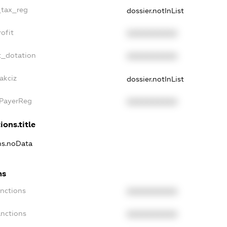
_tax_reg
dossier.notInList
ofit
XXXXXXXXXX
t_dotation
XXXXXXXXXX
akciz
dossier.notInList
xPayerReg
XXXXXXXXXX
ions.title
ons.noData
ns
anctions
XXXXXXXXXX
anctions
XXXXXXXXXX