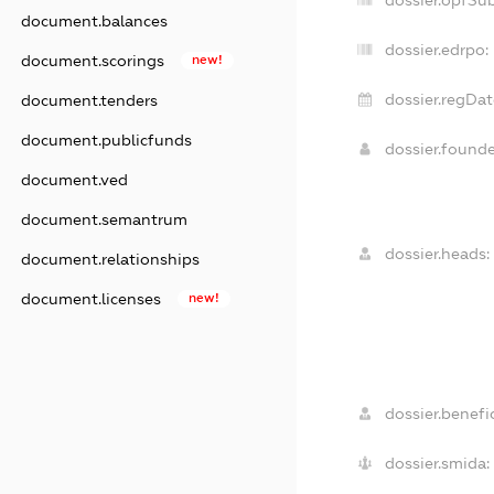
document.balances
dossier.edrpo:
document.scorings
new!
dossier.regDat
document.tenders
document.publicfunds
dossier.found
document.ved
document.semantrum
dossier.heads:
document.relationships
document.licenses
new!
dossier.benefic
dossier.smida: