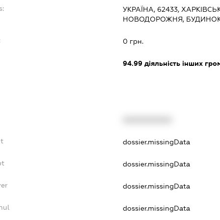
s:
УКРАЇНА, 62433, ХАРКІВС
НОВОДОРОЖНЯ, БУДИНОК
:
0 грн.
94.99
діяльність інших грома
XXXXXXXXXX
t
dossier.missingData
bt
dossier.missingData
yer
dossier.missingData
nul
dossier.missingData