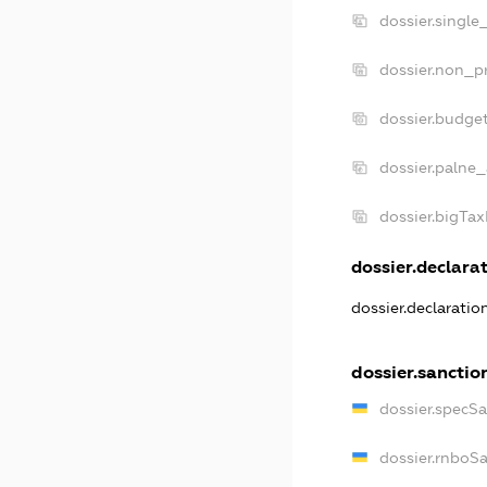
dossier.single
dossier.non_pr
dossier.budge
dossier.palne_
dossier.bigTa
dossier.declarat
dossier.declarati
dossier.sanctio
dossier.specS
dossier.rnboS