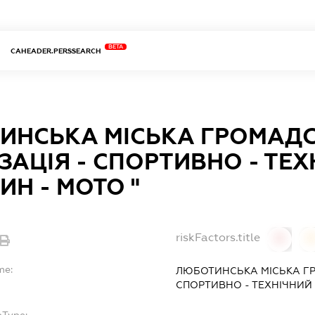
BETA
CAHEADER.PERSSEARCH
ИНСЬКА МІСЬКА ГРОМАД
ЗАЦІЯ - СПОРТИВНО - ТЕХ
Н - МОТО "
riskFactors.title
0
0
me:
ЛЮБОТИНСЬКА МІСЬКА ГР
СПОРТИВНО - ТЕХНІЧНИЙ 
bType: