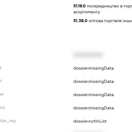
51.19.0
посередництво в тор
асортименту
51.38.0
оптова торгівля ін
XXXXXXXXXX
t
dossier.missingData
bt
dossier.missingData
er
dossier.missingData
nul
dossier.missingData
_tax_reg
dossier.notInList