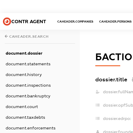
CONTR AGENT
CAHEADER.COMPANIES
CAHEADER.PERSONS
CAHEADER.SEARCH
document.dossier
БАСТІ
document.statements
document.history
dossier.title
document.inspections
dossier.fullNa
document.bankruptcy
dossier.opfSu
document.court
document.taxdebts
dossier.edrpo:
document.enforcements
dossier.found