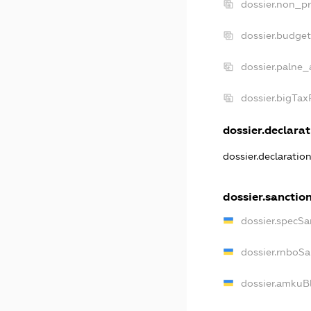
dossier.non_pr
dossier.budge
dossier.palne_
dossier.bigTa
dossier.declarat
dossier.declaratio
dossier.sanctio
dossier.specSa
dossier.rnboS
dossier.amkuB