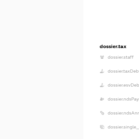
dossier.tax
dossier.staff
dossier.taxDeb
dossier.esvDe
dossier.ndsPay
dossier.ndsAn
dossier.single