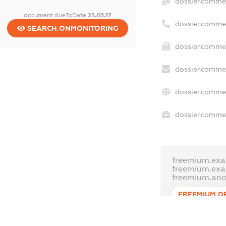
dossier.comme
document.dueToDate
25.03.17
dossier.comme
SEARCH.ONMONITORING
dossier.commer
dossier.commer
dossier.commer
dossier.commer
freemium.exa
freemium.ex
freemium.an
FREEMIUM.D