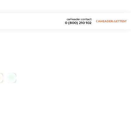
caHeader.contact
CAHEADER.GETTEST
0 (800) 210 102
0