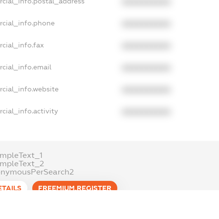
rcial_info.postal_address
XXXXXXXXXX
rcial_info.phone
XXXXXXXXXX
cial_info.fax
XXXXXXXXXX
cial_info.email
XXXXXXXXXX
cial_info.website
XXXXXXXXXX
cial_info.activity
XXXXXXXXXX
mpleText_1
ampleText_2
onymousPerSearch2
ETAILS
FREEMIUM.REGISTER