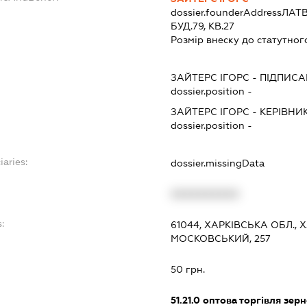
dossier.founderAddress
ЛАТВ
БУД.79, КВ.27
Розмір внеску до статутног
ЗАЙТЕРС ІГОРС
-
ПІДПИСА
dossier.position -
ЗАЙТЕРС ІГОРС
-
КЕРІВНИ
dossier.position -
iaries:
dossier.missingData
XXXXXXXXXX
:
61044, ХАРКІВСЬКА ОБЛ.,
МОСКОВСЬКИЙ, 257
50 грн.
51.21.0
оптова торгівля зерн