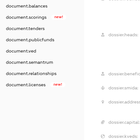
document.balances
document.scorings
new!
document.tenders
dossier.heads:
document.publicfunds
document.ved
document.semantrum
document.relationships
dossier.benefic
document.licenses
new!
dossier.smida:
dossier.address
dossier.capital:
dossier.kveds: