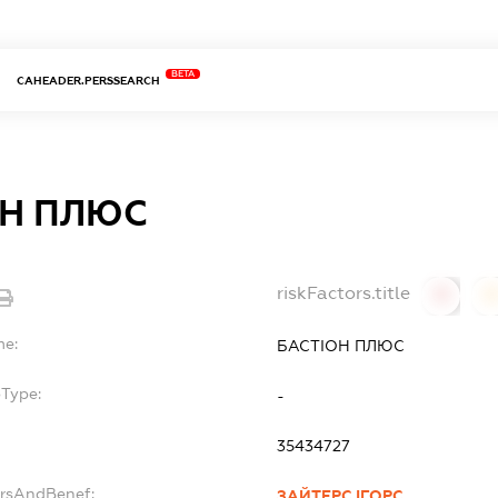
BETA
CAHEADER.PERSSEARCH
ОН ПЛЮС
riskFactors.title
0
0
me:
БАСТІОН ПЛЮС
bType:
-
35434727
ersAndBenef:
ЗАЙТЕРС ІГОРС