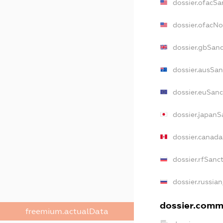
dossier.ofacSa
dossier.ofacN
dossier.gbSan
dossier.ausSan
dossier.euSanc
dossier.japanS
dossier.canad
dossier.rfSanc
dossier.russia
dossier.comme
freemium.actualData