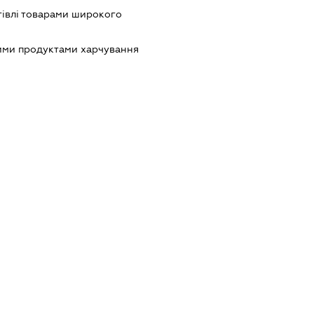
гівлі товарами широкого
шими продуктами харчування