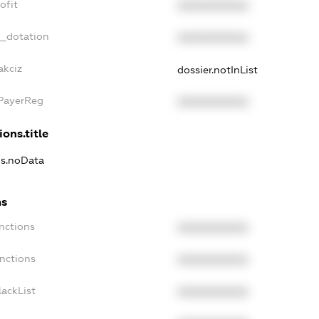
ofit
XXXXXXXXXX
t_dotation
XXXXXXXXXX
akciz
dossier.notInList
xPayerReg
XXXXXXXXXX
ions.title
ns.noData
ns
nctions
XXXXXXXXXX
anctions
XXXXXXXXXX
lackList
XXXXXXXXXX