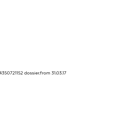
54350721152
dossier.from 31.03.17