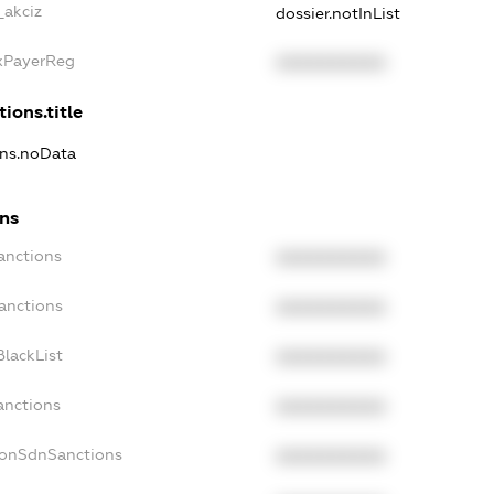
_akciz
dossier.notInList
axPayerReg
XXXXXXXXXX
tions.title
ons.noData
ons
anctions
XXXXXXXXXX
anctions
XXXXXXXXXX
lackList
XXXXXXXXXX
anctions
XXXXXXXXXX
NonSdnSanctions
XXXXXXXXXX