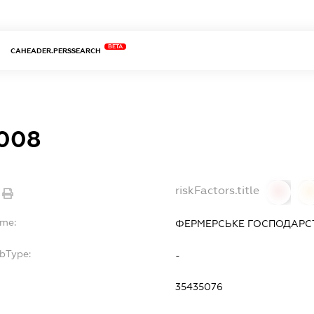
BETA
CAHEADER.PERSSEARCH
2008
riskFactors.title
0
ame:
ФЕРМЕРСЬКЕ ГОСПОДАРСТВ
ubType:
-
:
35435076