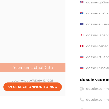
dossier.gbSa
dossier.ausSa
dossier.euSan
dossier.japan
dossier.cana
dossier.rfSan
freemium.actualData
dossier.russi
dossier.comm
document.dueToDate
12.10.25
SEARCH.ONMONITORING
dossier.comm
dossier.comm