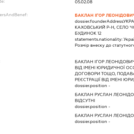
te:
05.02.08
dersAndBenef:
БАКЛАН ІГОР ЛЕОНІДОВИ
dossier.founderAddress
УКРА
КАХОВСЬКИЙ Р-Н, СЕЛО Ч
БУДИНОК 12
statements.nationality:
Укра
Розмір внеску до статутног
:
БАКЛАН ІГОР ЛЕОНІДОВИ
ВІД ІМЕНІ ЮРИДИЧНОЇ ОС
ДОГОВОРИ ТОЩО, ПОДАВ
РЕЄСТРАЦІЇ ВІД ІМЕНІ Ю
dossier.position -
БАКЛАН РУСЛАН ЛЕОНІД
ВІДСУТНІ
dossier.position -
БАКЛАН РУСЛАН ЛЕОНІД
dossier.position -