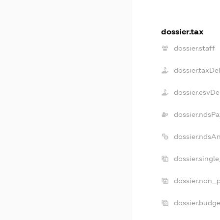
dossier.tax
dossier.staff
dossier.taxDe
dossier.esvD
dossier.ndsPa
dossier.ndsA
dossier.singl
dossier.non_p
dossier.budg