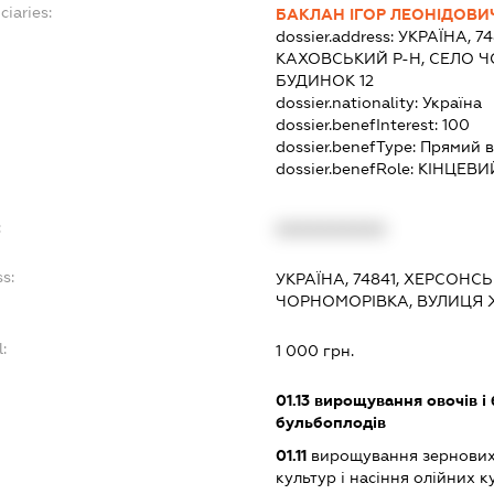
ciaries:
БАКЛАН ІГОР ЛЕОНІДОВИ
dossier.address:
УКРАЇНА, 7
КАХОВСЬКИЙ Р-Н, СЕЛО Ч
БУДИНОК 12
dossier.nationality:
Україна
dossier.benefInterest:
100
dossier.benefType:
Прямий в
dossier.benefRole:
КІНЦЕВИ
:
XXXXXXXXXX
ss:
УКРАЇНА, 74841, ХЕРСОНС
ЧОРНОМОРІВКА, ВУЛИЦЯ 
l:
1 000 грн.
:
01.13
вирощування овочів і 
бульбоплодів
01.11
вирощування зернових 
культур і насіння олійних к