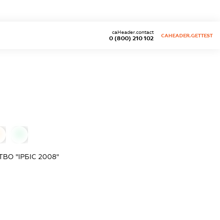
caHeader.contact
CAHEADER.GETTEST
0 (800) 210 102
0
0
О "ІРБІС 2008"