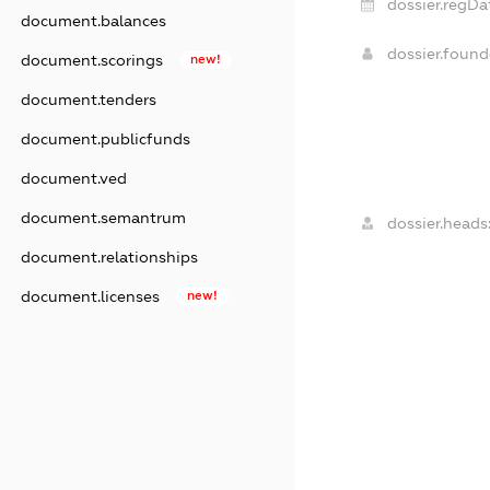
dossier.regDa
document.balances
dossier.foun
document.scorings
new!
document.tenders
document.publicfunds
document.ved
document.semantrum
dossier.heads
document.relationships
document.licenses
new!