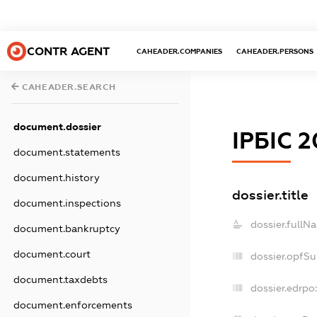
CONTR AGENT
CAHEADER.COMPANIES
CAHEADER.PERSONS
CAHEADER.SEARCH
document.dossier
ІРБІС 
document.statements
document.history
dossier.title
document.inspections
dossier.fullN
document.bankruptcy
document.court
dossier.opfS
document.taxdebts
dossier.edrpo
document.enforcements