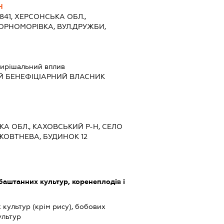
Ч
4841, ХЕРСОНСЬКА ОБЛ.,
ОРНОМОРІВКА, ВУЛ.ДРУЖБИ,
ирішальний вплив
Й БЕНЕФІЦІАРНИЙ ВЛАСНИК
ЬКА ОБЛ., КАХОВСЬКИЙ Р-Н, СЕЛО
ЖОВТНЕВА, БУДИНОК 12
баштанних культур, коренеплодів і
культур (крім рису), бобових
ультур