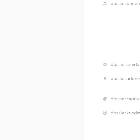
dossier.benefi
dossier.smida
dossier.addre
dossier.capita
dossier.kveds