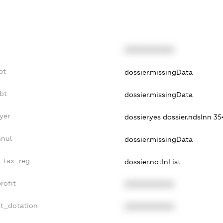
XXXXXXXXXX
bt
dossier.missingData
ebt
dossier.missingData
yer
dossier.yes
dossier.ndsInn 3
nnul
dossier.missingData
e_tax_reg
dossier.notInList
rofit
XXXXXXXXXX
et_dotation
XXXXXXXXXX