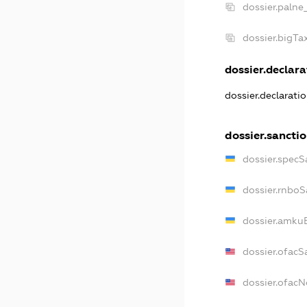
dossier.palne
dossier.bigT
dossier.declara
dossier.declarati
dossier.sancti
dossier.specS
dossier.rnboS
dossier.amkuB
dossier.ofacS
dossier.ofac