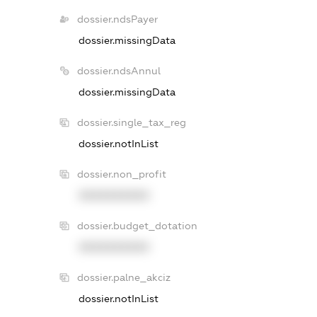
dossier.ndsPayer
dossier.missingData
dossier.ndsAnnul
dossier.missingData
dossier.single_tax_reg
dossier.notInList
dossier.non_profit
XXXXXXXXXX
dossier.budget_dotation
XXXXXXXXXX
dossier.palne_akciz
dossier.notInList