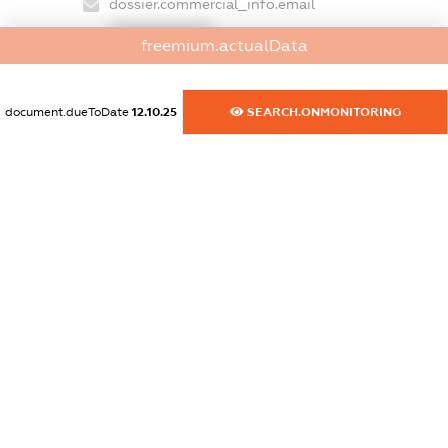
dossier.commercial_info.email
XXXXXXXXXX
freemium.actualData
dossier.commercial_info.website
XXXXXXXXXX
document.dueToDate
12.10.25
SEARCH.ONMONITORING
dossier.commercial_info.activity
XXXXXXXXXX
freemium.exampleText_1
freemium.exampleText_2
freemium.anonymousPerSearch2
FREEMIUM.DETAILS
FREEMIUM.REGISTER