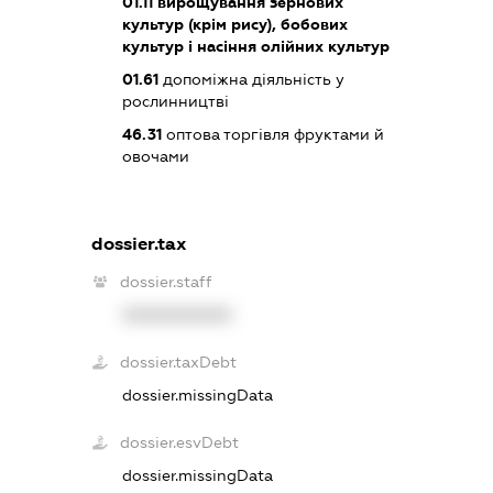
01.11
вирощування зернових
культур (крім рису), бобових
культур і насіння олійних культур
01.61
допоміжна діяльність у
рослинництві
46.31
оптова торгівля фруктами й
овочами
dossier.tax
dossier.staff
XXXXXXXXXX
dossier.taxDebt
dossier.missingData
dossier.esvDebt
dossier.missingData