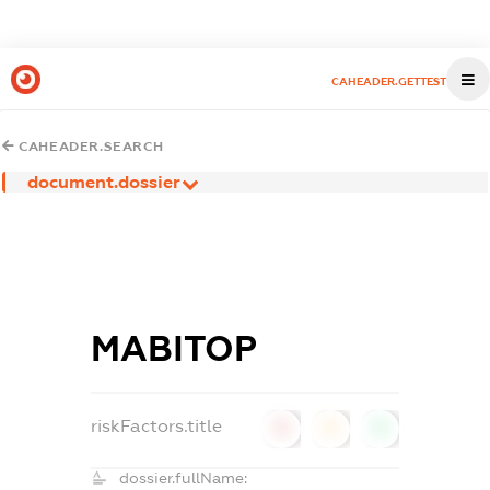
CAHEADER.GETTEST
CAHEADER.SEARCH
document.dossier
МАВІТОР
riskFactors.title
0
0
0
dossier.fullName: