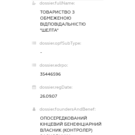
dossier.fullName:
ТОВАРИСТВО З
ОБМЕЖЕНОЮ
ВІДПОВІДАЛЬНІСТЮ
"ШЕЛТА"
dossier.opfSubType:
-
dossier.edrpo:
35446596
dossier.regDate:
26.09.07
dossier.foundersAndBenef:
ОПОСЕРЕДКОВАНИЙ
КІНЦЕВИЙ БЕНЕФІЦІАРНИЙ
ВЛАСНИК (КОНТРОЛЕР)