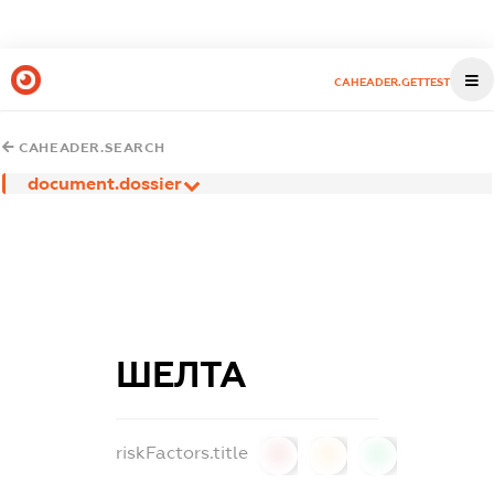
CAHEADER.GETTEST
CAHEADER.SEARCH
document.dossier
ШЕЛТА
riskFactors.title
0
0
0