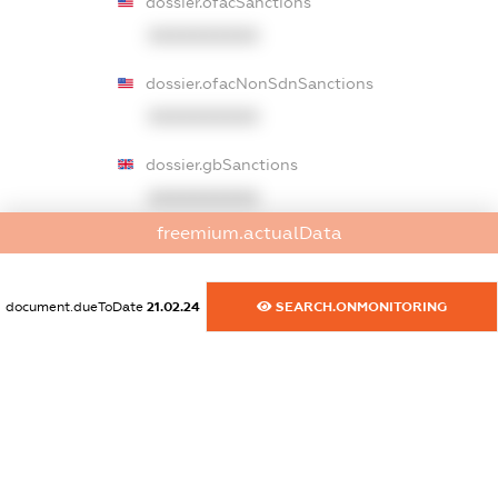
dossier.ofacSanctions
XXXXXXXXXX
dossier.ofacNonSdnSanctions
XXXXXXXXXX
dossier.gbSanctions
XXXXXXXXXX
freemium.actualData
dossier.ausSanctions
XXXXXXXXXX
document.dueToDate
21.02.24
SEARCH.ONMONITORING
dossier.euSanctions
XXXXXXXXXX
dossier.japanSanctions
XXXXXXXXXX
dossier.canadaSanctions