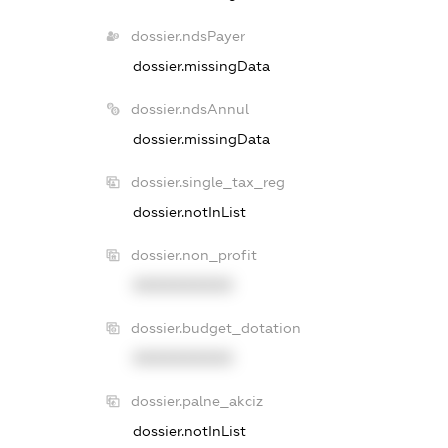
dossier.ndsPayer
dossier.missingData
dossier.ndsAnnul
dossier.missingData
dossier.single_tax_reg
dossier.notInList
dossier.non_profit
XXXXXXXXXX
dossier.budget_dotation
XXXXXXXXXX
dossier.palne_akciz
dossier.notInList