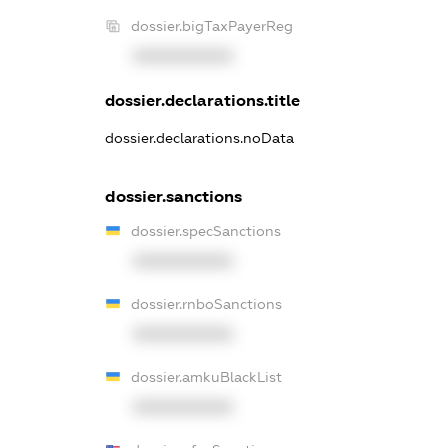
dossier.bigTaxPayerReg
XXXXXXXXXX
dossier.declarations.title
dossier.declarations.noData
dossier.sanctions
dossier.specSanctions
XXXXXXXXXX
dossier.rnboSanctions
XXXXXXXXXX
dossier.amkuBlackList
XXXXXXXXXX