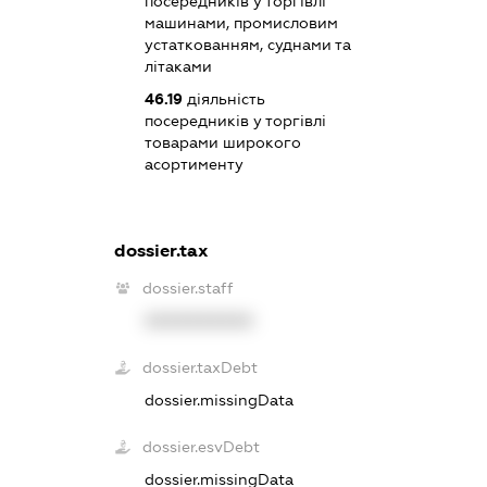
посередників у торгівлі
машинами, промисловим
устаткованням, суднами та
літаками
46.19
діяльність
посередників у торгівлі
товарами широкого
асортименту
dossier.tax
dossier.staff
XXXXXXXXXX
dossier.taxDebt
dossier.missingData
dossier.esvDebt
dossier.missingData