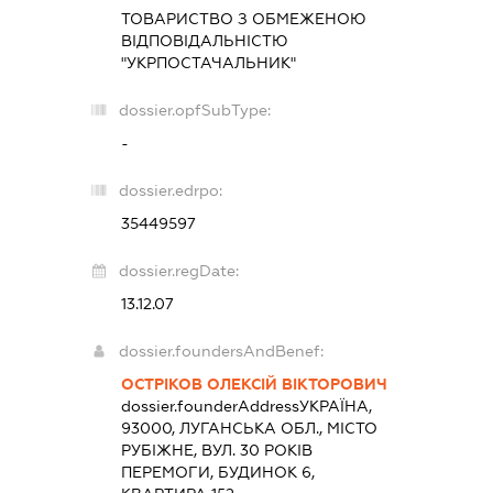
ТОВАРИСТВО З ОБМЕЖЕНОЮ
ВІДПОВІДАЛЬНІСТЮ
"УКРПОСТАЧАЛЬНИК"
dossier.opfSubType:
-
dossier.edrpo:
35449597
dossier.regDate:
13.12.07
dossier.foundersAndBenef:
ОСТРІКОВ ОЛЕКСІЙ ВІКТОРОВИЧ
dossier.founderAddress
УКРАЇНА,
93000, ЛУГАНСЬКА ОБЛ., МІСТО
РУБІЖНЕ, ВУЛ. 30 РОКІВ
ПЕРЕМОГИ, БУДИНОК 6,