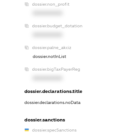
dossier.non_profit
XXXXXXXXXX
dossier.budget_dotation
XXXXXXXXXX
dossier.palne_akciz
dossier.notInList
dossier.bigTaxPayerReg
XXXXXXXXXX
dossier.declarations.title
dossier.declarations.noData
dossier.sanctions
dossier.specSanctions