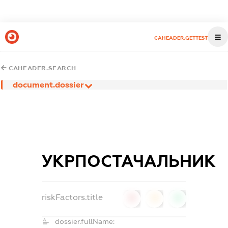
CAHEADER.GETTEST
CAHEADER.SEARCH
document.dossier
УКРПОСТАЧАЛЬНИК
riskFactors.title
0
0
0
dossier.fullName: