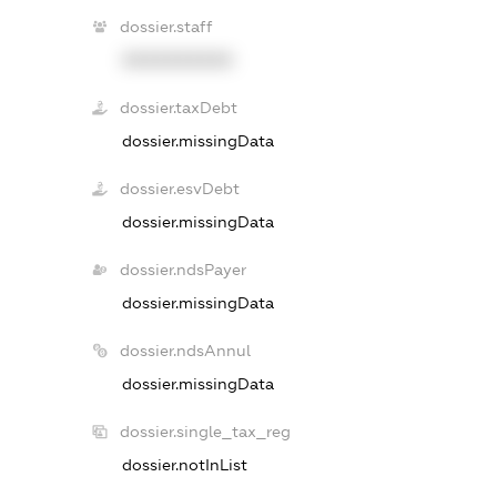
dossier.staff
XXXXXXXXXX
dossier.taxDebt
dossier.missingData
dossier.esvDebt
dossier.missingData
dossier.ndsPayer
dossier.missingData
dossier.ndsAnnul
dossier.missingData
dossier.single_tax_reg
dossier.notInList