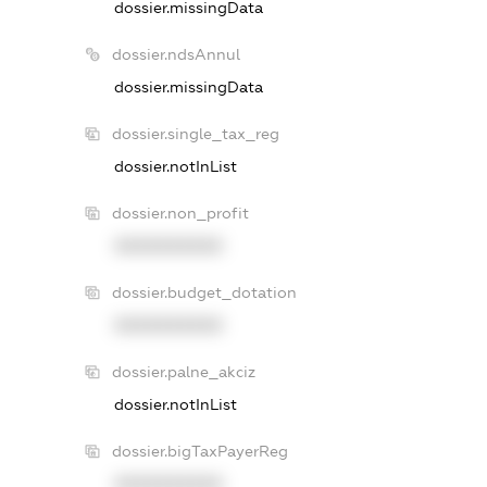
dossier.missingData
dossier.ndsAnnul
dossier.missingData
dossier.single_tax_reg
dossier.notInList
dossier.non_profit
XXXXXXXXXX
dossier.budget_dotation
XXXXXXXXXX
dossier.palne_akciz
dossier.notInList
dossier.bigTaxPayerReg
XXXXXXXXXX