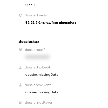
0 грн.
dossier.kveds:
85.32.5
благодійна діяльність
dossier.tax
dossier.staff
XXXXXXXXXX
dossier.taxDebt
dossier.missingData
dossier.esvDebt
dossier.missingData
dossier.ndsPayer