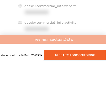
dossier.commercial_info.website
XXXXXXXXXX
dossier.commercial_info.activity
XXXXXXXXXX
freemium.actualData
freemium.exampleText_1
freemium.exampleText_2
document.dueToDate
25.03.17
SEARCH.ONMONITORING
freemium.anonymousPerSearch2
FREEMIUM.DETAILS
FREEMIUM.REGISTER