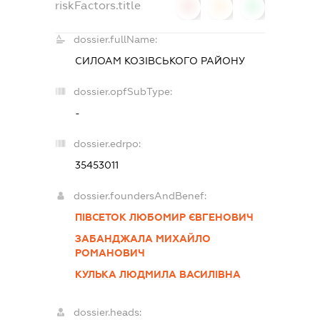
riskFactors.title
0
0
0
dossier.fullName:
СИЛОАМ КОЗІВСЬКОГО РАЙОНУ
dossier.opfSubType:
-
dossier.edrpo:
35453011
dossier.foundersAndBenef:
ПІВСЕТОК ЛЮБОМИР ЄВГЕНОВИЧ
ЗАБАНДЖАЛА МИХАЙЛО
РОМАНОВИЧ
КУЛЬКА ЛЮДМИЛА ВАСИЛІВНА
dossier.heads: