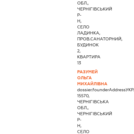
ОБЛ.,
ЧЕРНІГІВСЬКИЙ
Р-
Н,
СЕЛО
ЛАДИНКА,
ПРОВ.САНАТОРНИЙ,
БУДИНОК
2,
КВАРТИРА
13
РАЗУМЕЙ
ОЛЬГА
МИХАЙЛІВНА
dossier.founderAddress
УКР
15570,
ЧЕРНІГІВСЬКА
ОБЛ.,
ЧЕРНІГІВСЬКИЙ
Р-
Н,
СЕЛО