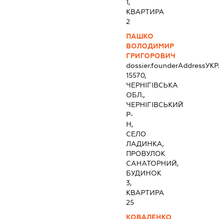
1,
КВАРТИРА
2
ПАШКО
ВОЛОДИМИР
ГРИГОРОВИЧ
dossier.founderAddress
УКР
15570,
ЧЕРНІГІВСЬКА
ОБЛ.,
ЧЕРНІГІВСЬКИЙ
Р-
Н,
СЕЛО
ЛАДИНКА,
ПРОВУЛОК
САНАТОРНИЙ,
БУДИНОК
3,
КВАРТИРА
25
КОВАЛЕНКО