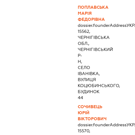
ПОПЛАВСЬКА
МАРІЯ
ФЕДОРІВНА
dossier.founderAddress
УКР
15562,
ЧЕРНІГІВСЬКА
ОБЛ.,
ЧЕРНІГІВСЬКИЙ
Р-
Н,
СЕЛО
ІВАНІВКА,
ВУЛИЦЯ
КОЦЮБИНСЬКОГО,
БУДИНОК
44
СОЧИВЕЦЬ
ЮРІЙ
ВІКТОРОВИЧ
dossier.founderAddress
УКР
15570,