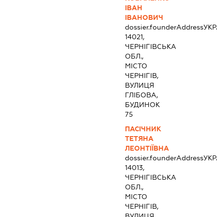
ІВАН
ІВАНОВИЧ
dossier.founderAddress
УКР
14021,
ЧЕРНІГІВСЬКА
ОБЛ.,
МІСТО
ЧЕРНІГІВ,
ВУЛИЦЯ
ГЛІБОВА,
БУДИНОК
75
ПАСІЧНИК
ТЕТЯНА
ЛЕОНТІЇВНА
dossier.founderAddress
УКР
14013,
ЧЕРНІГІВСЬКА
ОБЛ.,
МІСТО
ЧЕРНІГІВ,
ВУЛИЦЯ