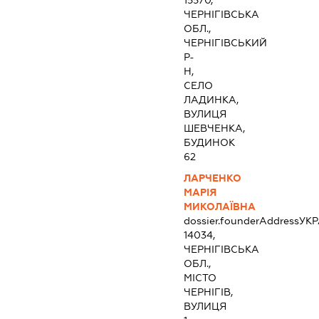
15570,
ЧЕРНІГІВСЬКА
ОБЛ.,
ЧЕРНІГІВСЬКИЙ
Р-
Н,
СЕЛО
ЛАДИНКА,
ВУЛИЦЯ
ШЕВЧЕНКА,
БУДИНОК
62
ЛАРЧЕНКО
МАРІЯ
МИКОЛАЇВНА
dossier.founderAddress
УКР
14034,
ЧЕРНІГІВСЬКА
ОБЛ.,
МІСТО
ЧЕРНІГІВ,
ВУЛИЦЯ