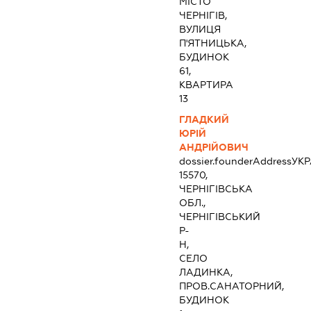
МІСТО
ЧЕРНІГІВ,
ВУЛИЦЯ
П'ЯТНИЦЬКА,
БУДИНОК
61,
КВАРТИРА
13
ГЛАДКИЙ
ЮРІЙ
АНДРІЙОВИЧ
dossier.founderAddress
УКР
15570,
ЧЕРНІГІВСЬКА
ОБЛ.,
ЧЕРНІГІВСЬКИЙ
Р-
Н,
СЕЛО
ЛАДИНКА,
ПРОВ.САНАТОРНИЙ,
БУДИНОК