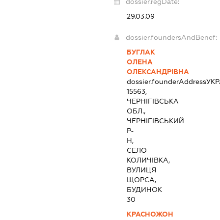
dossier.regDate:
29.03.09
dossier.foundersAndBenef:
БУГЛАК
ОЛЕНА
ОЛЕКСАНДРІВНА
dossier.founderAddress
УКР
15563,
ЧЕРНІГІВСЬКА
ОБЛ.,
ЧЕРНІГІВСЬКИЙ
Р-
Н,
СЕЛО
КОЛИЧІВКА,
ВУЛИЦЯ
ЩОРСА,
БУДИНОК
30
КРАСНОЖОН