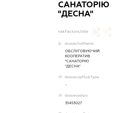
САНАТОРІЮ
"ДЕСНА"
riskFactors.title
0
0
dossier.fullName:
ОБСЛУГОВУЮЧИЙ
КООПЕРАТИВ
"САНАТОРІЮ
"ДЕСНА"
dossier.opfSubType:
-
dossier.edrpo:
35453027