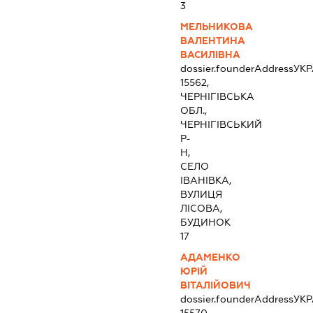
3
МЕЛЬНИКОВА
ВАЛЕНТИНА
ВАСИЛІВНА
dossier.founderAddress
УКР
15562,
ЧЕРНІГІВСЬКА
ОБЛ.,
ЧЕРНІГІВСЬКИЙ
Р-
Н,
СЕЛО
ІВАНІВКА,
ВУЛИЦЯ
ЛІСОВА,
БУДИНОК
17
АДАМЕНКО
ЮРІЙ
ВІТАЛІЙОВИЧ
dossier.founderAddress
УКР