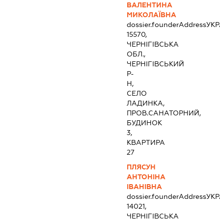
ВАЛЕНТИНА
МИКОЛАЇВНА
dossier.founderAddress
УКР
15570,
ЧЕРНІГІВСЬКА
ОБЛ.,
ЧЕРНІГІВСЬКИЙ
Р-
Н,
СЕЛО
ЛАДИНКА,
ПРОВ.САНАТОРНИЙ,
БУДИНОК
3,
КВАРТИРА
27
ПЛЯСУН
АНТОНІНА
ІВАНІВНА
dossier.founderAddress
УКР
14021,
ЧЕРНІГІВСЬКА