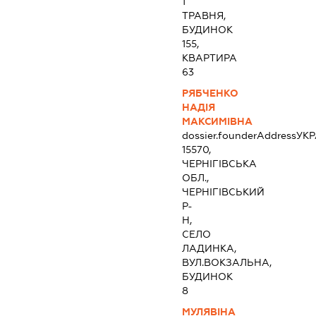
1
ТРАВНЯ,
БУДИНОК
155,
КВАРТИРА
63
РЯБЧЕНКО
НАДІЯ
МАКСИМІВНА
dossier.founderAddress
УКР
15570,
ЧЕРНІГІВСЬКА
ОБЛ.,
ЧЕРНІГІВСЬКИЙ
Р-
Н,
СЕЛО
ЛАДИНКА,
ВУЛ.ВОКЗАЛЬНА,
БУДИНОК
8
МУЛЯВІНА