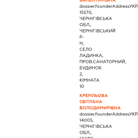
ВАЛЕНТИНІВНА
dossier.founderAddress
УКР
15570,
ЧЕРНІГІВСЬКА
ОБЛ.,
ЧЕРНІГІВСЬКИЙ
Р-
Н,
СЕЛО
ЛАДИНКА,
ПРОВ.САНАТОРНИЙ,
БУДИНОК
2,
КІМНАТА
10
КРЕМЛЬОВА
СВІТЛАНА
ВОЛОДИМИРІВНА
dossier.founderAddress
УКР
14005,
ЧЕРНІГІВСЬКА
ОБЛ.,