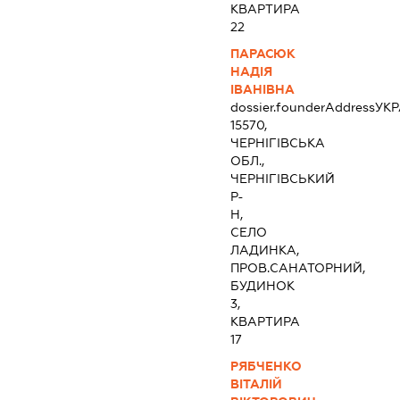
КВАРТИРА
22
ПАРАСЮК
НАДІЯ
ІВАНІВНА
dossier.founderAddress
УКР
15570,
ЧЕРНІГІВСЬКА
ОБЛ.,
ЧЕРНІГІВСЬКИЙ
Р-
Н,
СЕЛО
ЛАДИНКА,
ПРОВ.САНАТОРНИЙ,
БУДИНОК
3,
КВАРТИРА
17
РЯБЧЕНКО
ВІТАЛІЙ