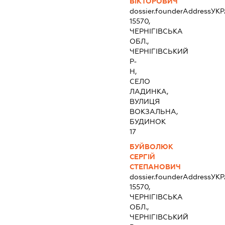
ВІКТОРОВИЧ
dossier.founderAddress
УКР
15570,
ЧЕРНІГІВСЬКА
ОБЛ.,
ЧЕРНІГІВСЬКИЙ
Р-
Н,
СЕЛО
ЛАДИНКА,
ВУЛИЦЯ
ВОКЗАЛЬНА,
БУДИНОК
17
БУЙВОЛЮК
СЕРГІЙ
СТЕПАНОВИЧ
dossier.founderAddress
УКР
15570,
ЧЕРНІГІВСЬКА
ОБЛ.,
ЧЕРНІГІВСЬКИЙ