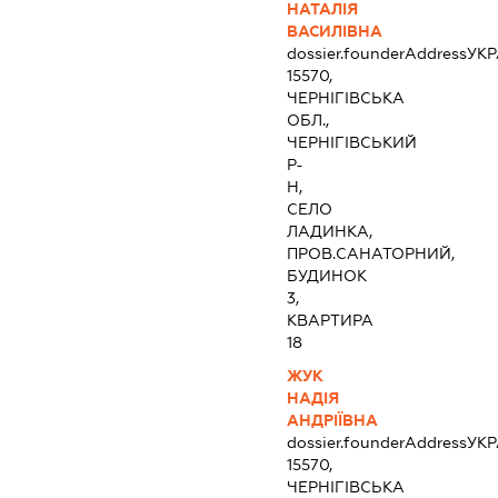
НАТАЛІЯ
ВАСИЛІВНА
dossier.founderAddress
УКР
15570,
ЧЕРНІГІВСЬКА
ОБЛ.,
ЧЕРНІГІВСЬКИЙ
Р-
Н,
СЕЛО
ЛАДИНКА,
ПРОВ.САНАТОРНИЙ,
БУДИНОК
3,
КВАРТИРА
18
ЖУК
НАДІЯ
АНДРІЇВНА
dossier.founderAddress
УКР
15570,
ЧЕРНІГІВСЬКА