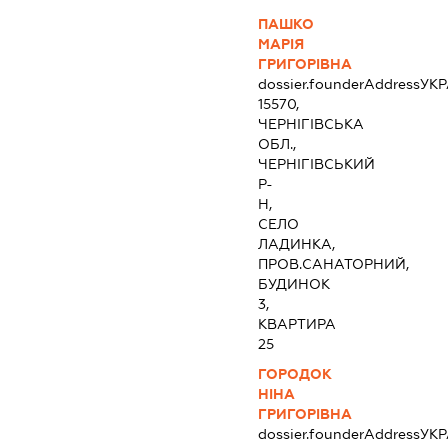
ПАШКО
МАРІЯ
ГРИГОРІВНА
dossier.founderAddress
УКР
15570,
ЧЕРНІГІВСЬКА
ОБЛ.,
ЧЕРНІГІВСЬКИЙ
Р-
Н,
СЕЛО
ЛАДИНКА,
ПРОВ.САНАТОРНИЙ,
БУДИНОК
3,
КВАРТИРА
25
ГОРОДОК
НІНА
ГРИГОРІВНА
dossier.founderAddress
УКР