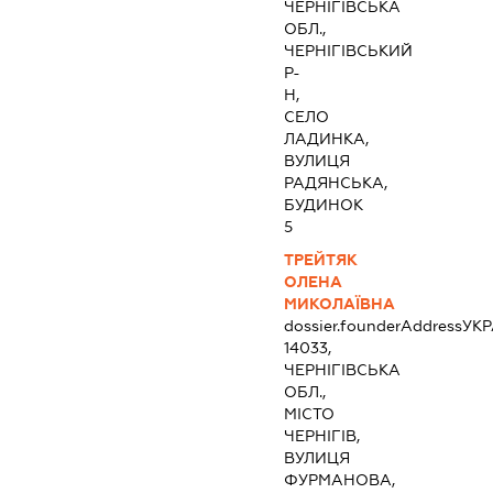
ЧЕРНІГІВСЬКА
ОБЛ.,
ЧЕРНІГІВСЬКИЙ
Р-
Н,
СЕЛО
ЛАДИНКА,
ВУЛИЦЯ
РАДЯНСЬКА,
БУДИНОК
5
ТРЕЙТЯК
ОЛЕНА
МИКОЛАЇВНА
dossier.founderAddress
УКР
14033,
ЧЕРНІГІВСЬКА
ОБЛ.,
МІСТО
ЧЕРНІГІВ,
ВУЛИЦЯ
ФУРМАНОВА,