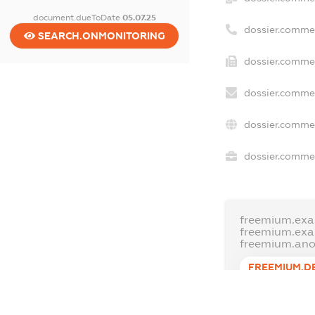
document.dueToDate
05.07.25
dossier.comme
SEARCH.ONMONITORING
dossier.commer
dossier.commer
dossier.commer
dossier.commer
freemium.exa
freemium.ex
freemium.an
FREEMIUM.D