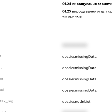
01.24
вирощування зернятко
01.25
вирощування ягід, гор
чагарників
XXXXXXXXXX
t
dossier.missingData
bt
dossier.missingData
er
dossier.missingData
nul
dossier.missingData
_tax_reg
dossier.notInList