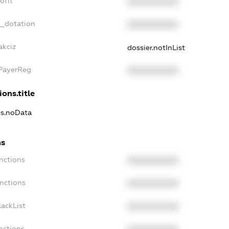
ofit
XXXXXXXXXX
t_dotation
XXXXXXXXXX
akciz
dossier.notInList
xPayerReg
XXXXXXXXXX
ions.title
ns.noData
ns
nctions
XXXXXXXXXX
nctions
XXXXXXXXXX
ackList
XXXXXXXXXX
nctions