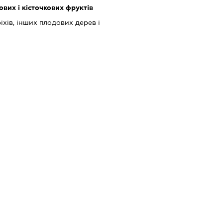
вих і кісточкових фруктів
іхів, інших плодових дерев і