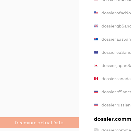
dossier.ofacN
dossier.gbSan
dossier.ausSan
dossier.euSanc
dossier.japanS
dossier.canad
dossier.rfSanc
dossier.russia
dossier.comme
freemium.actualData
dossier.comme