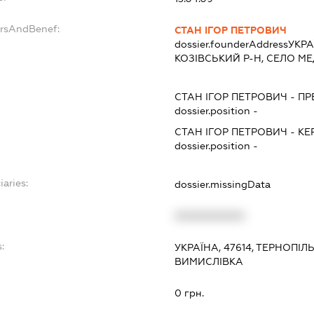
ersAndBenef:
СТАН ІГОР ПЕТРОВИЧ
dossier.founderAddress
УКРА
КОЗІВСЬКИЙ Р-Н, СЕЛО М
СТАН ІГОР ПЕТРОВИЧ
-
ПР
dossier.position -
СТАН ІГОР ПЕТРОВИЧ
-
КЕ
dossier.position -
iaries:
dossier.missingData
XXXXXXXXXX
:
УКРАЇНА, 47614, ТЕРНОПІЛ
ВИМИСЛІВКА
0 грн.