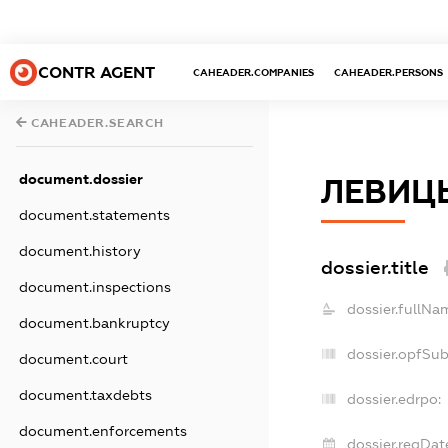
CONTR AGENT
CAHEADER.COMPANIES
CAHEADER.PERSONS
CAHEADER.SEARCH
document.dossier
ЛЕВИЦ
document.statements
document.history
dossier.title
document.inspections
dossier.fullNa
document.bankruptcy
dossier.opfSu
document.court
document.taxdebts
dossier.edrpo:
document.enforcements
dossier.regDat