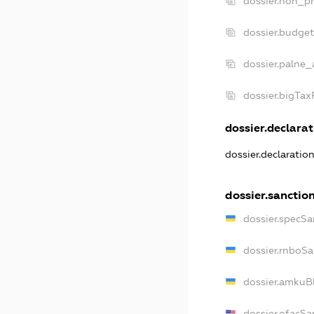
dossier.non_pr
dossier.budge
dossier.palne_
dossier.bigTa
dossier.declarat
dossier.declaratio
dossier.sanctio
dossier.specSa
dossier.rnboSa
dossier.amkuBl
dossier.ofacSa