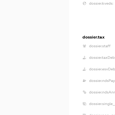
dossier.kveds:
dossier.tax
dossier.staff
dossier.taxDeb
dossier.esvDe
dossier.ndsPay
dossier.ndsAn
dossier.single