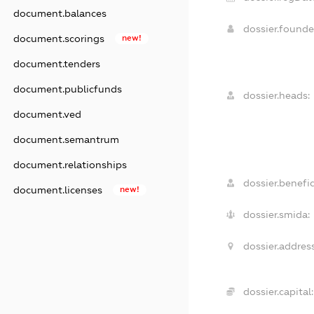
document.balances
dossier.found
document.scorings
new!
document.tenders
document.publicfunds
dossier.heads:
document.ved
document.semantrum
document.relationships
dossier.benefic
document.licenses
new!
dossier.smida:
dossier.address
dossier.capital: