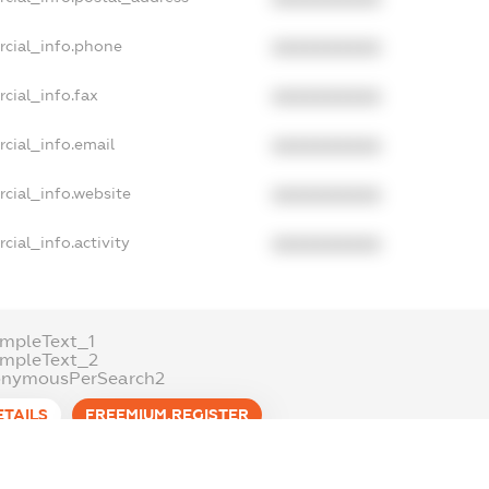
rcial_info.phone
XXXXXXXXXX
cial_info.fax
XXXXXXXXXX
cial_info.email
XXXXXXXXXX
cial_info.website
XXXXXXXXXX
cial_info.activity
XXXXXXXXXX
mpleText_1
ampleText_2
onymousPerSearch2
ETAILS
FREEMIUM.REGISTER