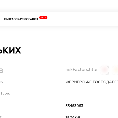
BETA
CAHEADER.PERSSEARCH
ЬКИХ
riskFactors.title
0
0
me:
ФЕРМЕРСЬКЕ ГОСПОДАРС
bType:
-
35453053
e:
13.04.09