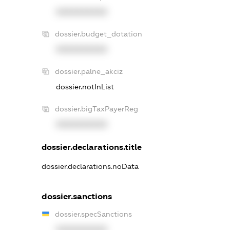
XXXXXXXXXX
dossier.budget_dotation
XXXXXXXXXX
dossier.palne_akciz
dossier.notInList
dossier.bigTaxPayerReg
XXXXXXXXXX
dossier.declarations.title
dossier.declarations.noData
dossier.sanctions
dossier.specSanctions
XXXXXXXXXX