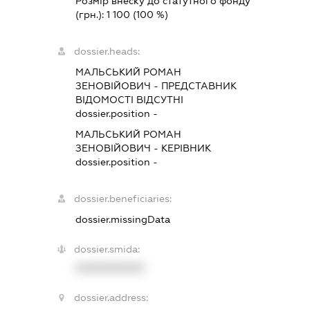
Розмір внеску до статутного фонду
(грн.):
1 100
(100 %)
dossier.heads:
МАЛЬСЬКИЙ РОМАН
ЗЕНОВІЙОВИЧ
-
ПРЕДСТАВНИК
ВІДОМОСТІ ВІДСУТНІ
dossier.position -
МАЛЬСЬКИЙ РОМАН
ЗЕНОВІЙОВИЧ
-
КЕРІВНИК
dossier.position -
dossier.beneficiaries:
dossier.missingData
dossier.smida:
XXXXXXXXXX
dossier.address: