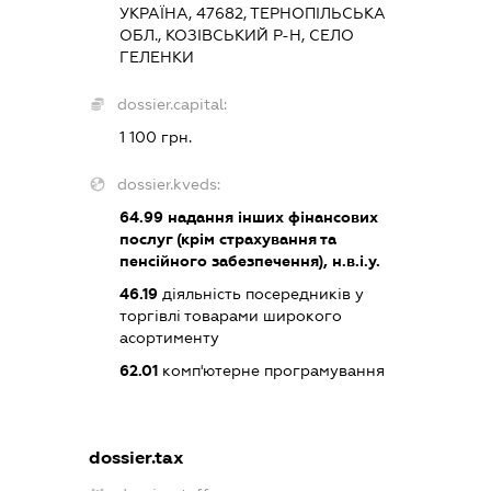
УКРАЇНА, 47682, ТЕРНОПІЛЬСЬКА
ОБЛ., КОЗІВСЬКИЙ Р-Н, СЕЛО
ГЕЛЕНКИ
dossier.capital:
1 100 грн.
dossier.kveds:
64.99
надання інших фінансових
послуг (крім страхування та
пенсійного забезпечення), н.в.і.у.
46.19
діяльність посередників у
торгівлі товарами широкого
асортименту
62.01
комп'ютерне програмування
dossier.tax