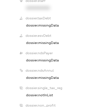
dossier.staff
XXXXXXXXXX
dossier.taxDebt
dossier.missingData
dossier.esvDebt
dossier.missingData
dossier.ndsPayer
dossier.missingData
dossier.ndsAnnul
dossier.missingData
dossier.single_tax_reg
dossier.notInList
dossier.non_profit