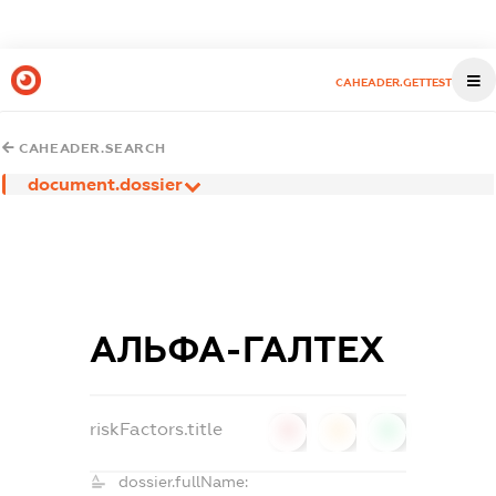
CAHEADER.GETTEST
CAHEADER.SEARCH
document.dossier
АЛЬФА-ГАЛТЕХ
riskFactors.title
0
0
0
dossier.fullName: