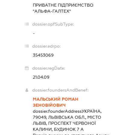
ПРИВАТНЕ ПІДПРИЄМСТВО
"АЛЬФА-ГАЛТЕХ"
dossier.opfSubType:
-
dossier.edrpo:
35453069
dossier.regDate:
21.04.09
dossier.foundersAndBenef:
МАЛЬСЬКИЙ РОМАН
ЗЕНОВІЙОВИЧ
dossier.founderAddress
УКРАЇНА,
79049, ЛЬВІВСЬКА ОБЛ., МІСТО
ЛЬВІВ, ПРОСПЕКТ ЧЕРВОНОЇ
КАЛИНИ, БУДИНОК 7 А