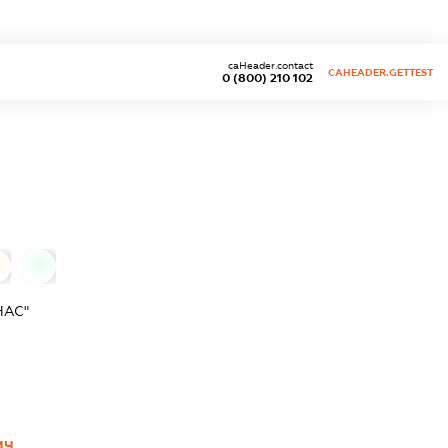
caHeader.contact
CAHEADER.GETTEST
0 (800) 210 102
0
НАС"
ИЧ