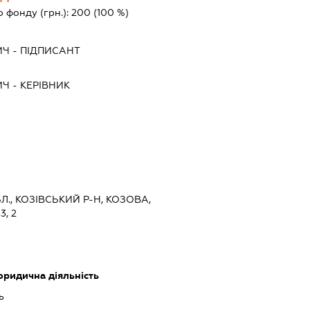
о фонду (грн.):
200
(100 %)
ИЧ
-
ПІДПИСАНТ
ИЧ
-
КЕРІВНИК
Л., КОЗІВСЬКИЙ Р-Н, КОЗОВА,
, 2
юридична діяльність
ь