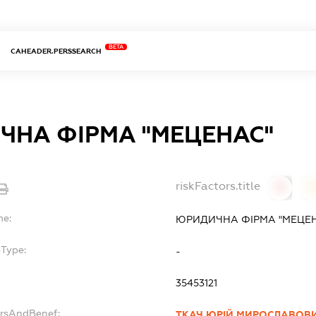
BETA
CAHEADER.PERSSEARCH
ЧНА ФІРМА "МЕЦЕНАС"
riskFactors.title
0
0
me:
ЮРИДИЧНА ФІРМА "МЕЦЕ
bType:
-
35453121
ersAndBenef:
ТКАЧ ЮРІЙ МИРОСЛАВОВ