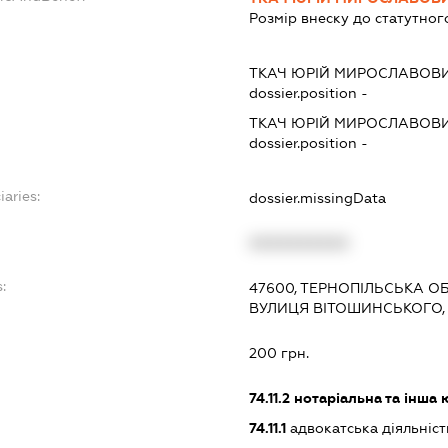
Розмір внеску до статутног
ТКАЧ ЮРІЙ МИРОСЛАВОВ
dossier.position -
ТКАЧ ЮРІЙ МИРОСЛАВОВ
dossier.position -
iaries:
dossier.missingData
XXXXXXXXXX
:
47600, ТЕРНОПІЛЬСЬКА ОБ
ВУЛИЦЯ ВІТОШИНСЬКОГО, 3
200 грн.
74.11.2
нотаріальна та інша 
74.11.1
адвокатська діяльніст