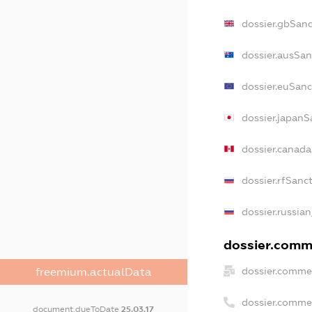
dossier.gbSanc
dossier.ausSan
dossier.euSanc
dossier.japanS
dossier.canad
dossier.rfSanc
dossier.russian
dossier.comme
dossier.commer
freemium.actualData
dossier.comme
document.dueToDate
25.03.17