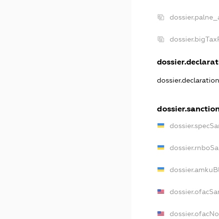
dossier.palne_
dossier.bigTa
dossier.declarat
dossier.declaratio
dossier.sanctio
dossier.specSa
dossier.rnboSa
dossier.amkuBl
dossier.ofacSa
dossier.ofacN