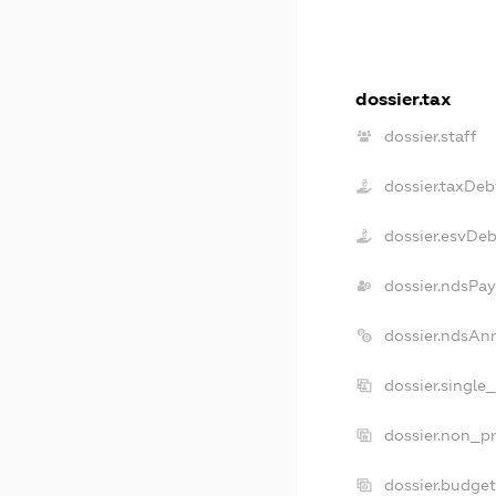
dossier.tax
dossier.staff
dossier.taxDeb
dossier.esvDeb
dossier.ndsPay
dossier.ndsAn
dossier.single
dossier.non_pr
dossier.budge