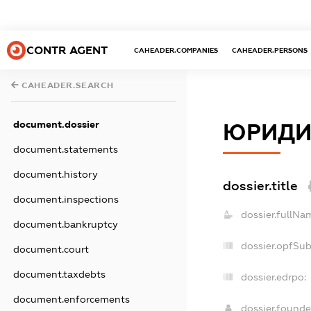
CONTR AGENT
CAHEADER.COMPANIES
CAHEADER.PERSONS
CAHEADER.SEARCH
document.dossier
ЮРИДИ
document.statements
document.history
dossier.title
document.inspections
dossier.fullNa
document.bankruptcy
dossier.opfSu
document.court
document.taxdebts
dossier.edrpo:
document.enforcements
dossier.found