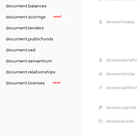
document.balances
document.scorings
new!
dossier.heads:
document.tenders
document.publicfunds
document.ved
dossier.benefic
document.semantrum
document.relationships
dossier.smida:
document.licenses
new!
dossier.address
dossier.capital:
dossier.kveds: