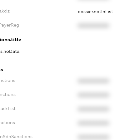
akciz
dossier.notInList
xPayerReg
XXXXXXXXXX
ions.title
ns.noData
ns
nctions
XXXXXXXXXX
nctions
XXXXXXXXXX
ackList
XXXXXXXXXX
nctions
XXXXXXXXXX
onSdnSanctions
XXXXXXXXXX