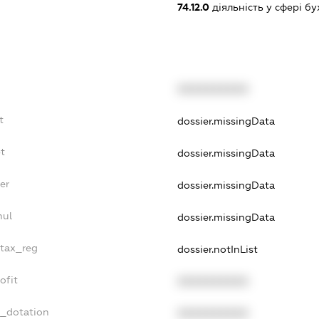
74.12.0
діяльність у сфері б
XXXXXXXXXX
t
dossier.missingData
t
dossier.missingData
er
dossier.missingData
nul
dossier.missingData
_tax_reg
dossier.notInList
ofit
XXXXXXXXXX
t_dotation
XXXXXXXXXX