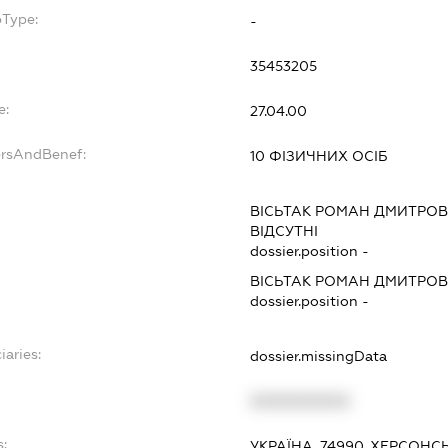
bType:
-
35453205
e:
27.04.00
ersAndBenef:
10 ФІЗИЧНИХ ОСІБ
ВІСЬТАК РОМАН ДМИТРО
ВІДСУТНІ
dossier.position -
ВІСЬТАК РОМАН ДМИТРО
dossier.position -
iaries:
dossier.missingData
XXXXXXXXXX
s:
УКРАЇНА, 74990, ХЕРСОНС