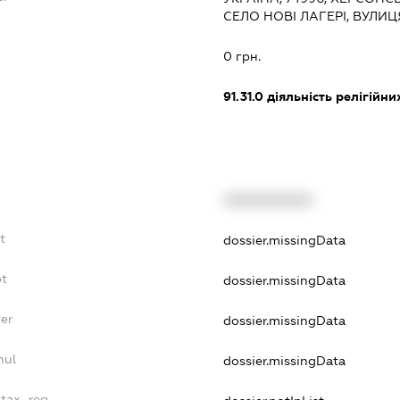
СЕЛО НОВІ ЛАГЕРІ, ВУЛИЦ
:
0 грн.
91.31.0
діяльність релігійни
XXXXXXXXXX
t
dossier.missingData
bt
dossier.missingData
er
dossier.missingData
nul
dossier.missingData
_tax_reg