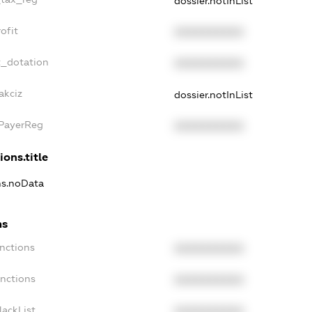
dossier.notInList
ofit
XXXXXXXXXX
t_dotation
XXXXXXXXXX
akciz
dossier.notInList
xPayerReg
XXXXXXXXXX
ions.title
ons.noData
ns
anctions
XXXXXXXXXX
anctions
XXXXXXXXXX
lackList
XXXXXXXXXX