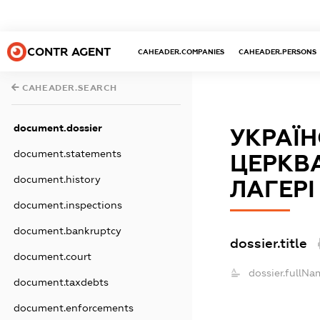
CONTR AGENT
CAHEADER.COMPANIES
CAHEADER.PERSONS
CAHEADER.SEARCH
document.dossier
УКРАЇ
document.statements
ЦЕРКВА
document.history
ЛАГЕРІ
document.inspections
document.bankruptcy
dossier.title
document.court
dossier.fullNa
document.taxdebts
document.enforcements