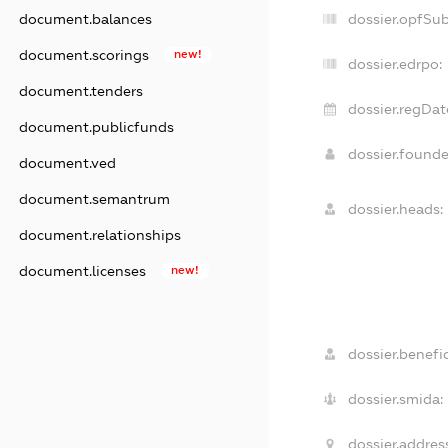
document.balances
dossier.opfSu
document.scorings
new!
dossier.edrpo:
document.tenders
dossier.regDat
document.publicfunds
dossier.found
document.ved
document.semantrum
dossier.heads:
document.relationships
document.licenses
new!
dossier.benefic
dossier.smida:
dossier.addres