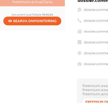
dossier.comme
freemium.actualData
dossier.comme
document.dueToDate
19.10.25
dossier.comme
SEARCH.ONMONITORING
dossier.commer
dossier.commer
dossier.commer
dossier.commer
freemium.exa
freemium.ex
freemium.an
FREEMIUM.D