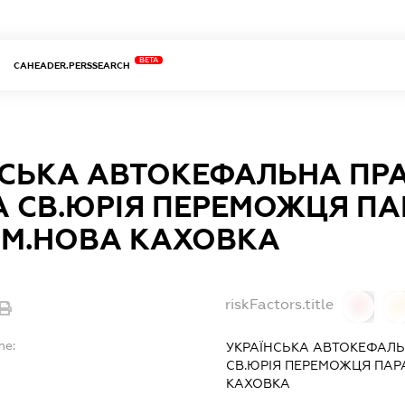
BETA
CAHEADER.PERSSEARCH
НСЬКА АВТОКЕФАЛЬНА ПР
 СВ.ЮРІЯ ПЕРЕМОЖЦЯ ПАР
 М.НОВА КАХОВКА
riskFactors.title
0
0
me:
УКРАЇНСЬКА АВТОКЕФАЛ
СВ.ЮРІЯ ПЕРЕМОЖЦЯ ПАРАФ
КАХОВКА