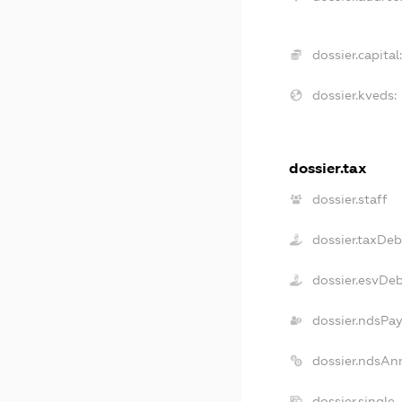
dossier.capital
dossier.kveds:
dossier.tax
dossier.staff
dossier.taxDeb
dossier.esvDe
dossier.ndsPay
dossier.ndsAn
dossier.single