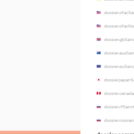
dossier.ofacSa
dossier.ofacN
dossier.gbSan
dossier.ausSa
dossier.euSan
dossier.japan
dossier.canad
dossier.rfSanc
dossier.russia