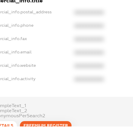
rcial_info.title
rcial_info.postal_address
XXXXXXXXXX
rcial_info.phone
XXXXXXXXXX
cial_info.fax
XXXXXXXXXX
cial_info.email
XXXXXXXXXX
cial_info.website
XXXXXXXXXX
cial_info.activity
XXXXXXXXXX
mpleText_1
ampleText_2
onymousPerSearch2
ETAILS
FREEMIUM.REGISTER