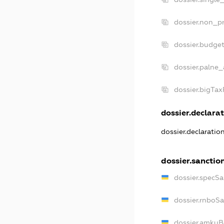
dossier.non_pr
dossier.budge
dossier.palne_
dossier.bigTa
dossier.declarat
dossier.declarati
dossier.sanctio
dossier.specS
dossier.rnboS
dossier.amkuB