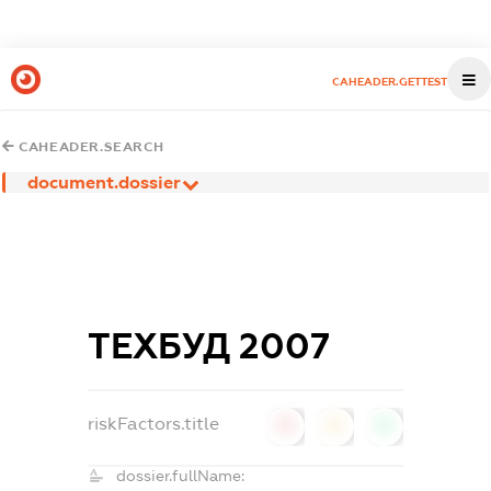
CAHEADER.GETTEST
CAHEADER.SEARCH
document.dossier
ТЕХБУД 2007
riskFactors.title
0
0
0
dossier.fullName: