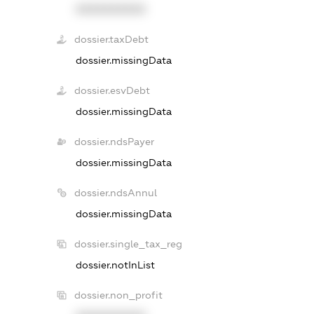
XXXXXXXXXX
dossier.taxDebt
dossier.missingData
dossier.esvDebt
dossier.missingData
dossier.ndsPayer
dossier.missingData
dossier.ndsAnnul
dossier.missingData
dossier.single_tax_reg
dossier.notInList
dossier.non_profit