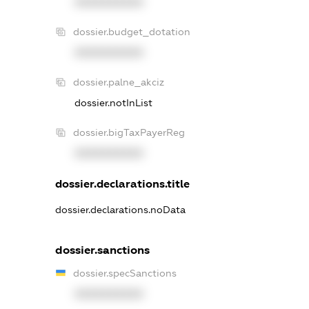
XXXXXXXXXX
dossier.budget_dotation
XXXXXXXXXX
dossier.palne_akciz
dossier.notInList
dossier.bigTaxPayerReg
XXXXXXXXXX
dossier.declarations.title
dossier.declarations.noData
dossier.sanctions
dossier.specSanctions
XXXXXXXXXX