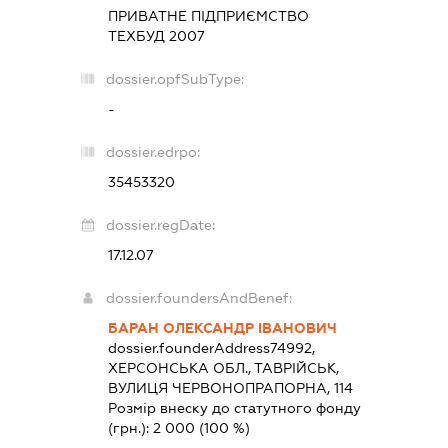
ПРИВАТНЕ ПІДПРИЄМСТВО
ТЕХБУД 2007
dossier.opfSubType:
-
dossier.edrpo:
35453320
dossier.regDate:
17.12.07
dossier.foundersAndBenef:
БАРАН ОЛЕКСАНДР ІВАНОВИЧ
dossier.founderAddress
74992,
ХЕРСОНСЬКА ОБЛ., ТАВРІЙСЬК,
ВУЛИЦЯ ЧЕРВОНОПРАПОРНА, 114
Розмір внеску до статутного фонду
(грн.):
2 000
(100 %)