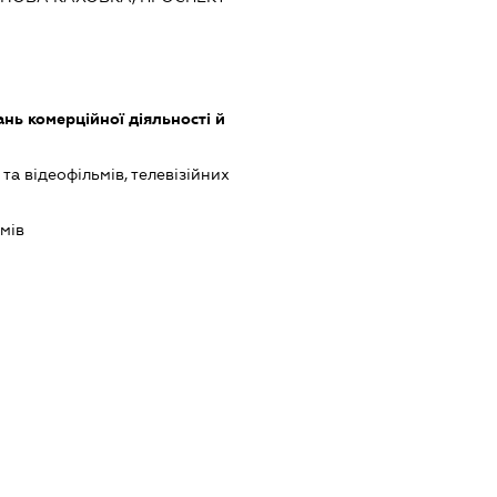
нь комерційної діяльності й
а відеофільмів, телевізійних
мів