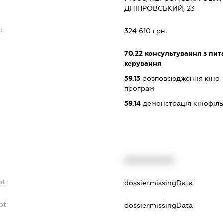
ДНІПРОВСЬКИЙ, 23
:
324 610 грн.
70.22
консультування з пита
керування
59.13
розповсюдження кіно- т
програм
59.14
демонстрація кінофіль
XXXXXXXXXX
bt
dossier.missingData
bt
dossier.missingData