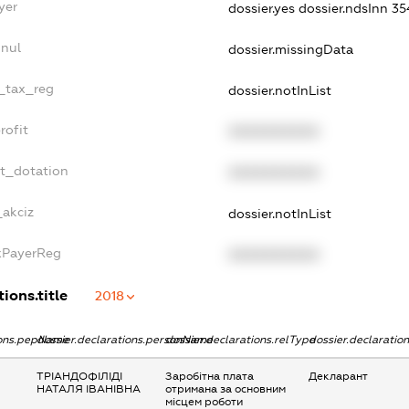
yer
dossier.yes
dossier.ndsInn 3
nnul
dossier.missingData
e_tax_reg
dossier.notInList
rofit
XXXXXXXXXX
et_dotation
XXXXXXXXXX
_akciz
dossier.notInList
axPayerReg
XXXXXXXXXX
ions.title
2018
ions.pepName
dossier.declarations.personName
dossier.declarations.relType
dossier.declaratio
ТРІАНДОФІЛІДІ
Заробітна плата
Декларант
НАТАЛЯ ІВАНІВНА
отримана за основним
місцем роботи