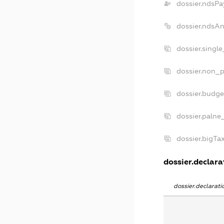
dossier.ndsPa
dossier.ndsA
dossier.singl
dossier.non_p
dossier.budg
dossier.palne
dossier.bigT
dossier.declarat
dossier.declarat