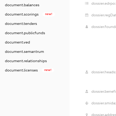
dossier.edrpo:
document.balances
document.scorings
new!
dossier.regDa
document.tenders
dossier.foun
document.publicfunds
document.ved
document.semantrum
document.relationships
document.licenses
new!
dossier.heads:
dossier.benefi
dossier.smida:
dossier.addres