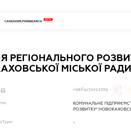
BETA
CAHEADER.PERSSEARCH
ІЯ РЕГІОНАЛЬНОГО РОЗВИ
АХОВСЬКОЇ МІСЬКОЇ РАДИ
riskFactors.title
0
ame:
КОМУНАЛЬНЕ ПІДПРИЄМСТ
РОЗВИТКУ" НОВОКАХОВСЬК
bType:
-