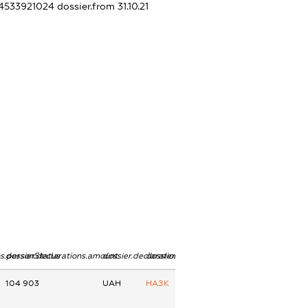
54533921024
dossier.from 31.10.21
ns.personStatus
dossier.declarations.amount
dossier.declarations.currency
dossier.declarations.source
104 903
UAH
НАЗК