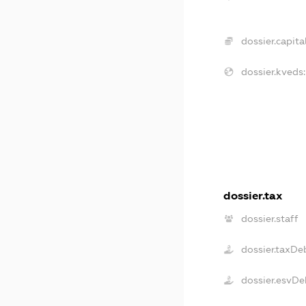
dossier.capital
dossier.kveds:
dossier.tax
dossier.staff
dossier.taxDe
dossier.esvDe