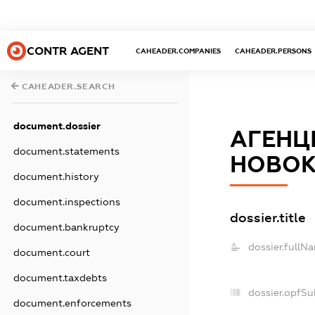
CONTR AGENT
CAHEADER.COMPANIES
CAHEADER.PERSONS
CAHEADER.SEARCH
document.dossier
АГЕНЦ
document.statements
НОВОК
document.history
document.inspections
dossier.title
document.bankruptcy
dossier.fullN
document.court
document.taxdebts
dossier.opfSu
document.enforcements