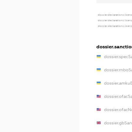
dossier.declarations.licen
dossier.declarations.licen
dossier.declarations.licen
dossier.sanctio
dossier.specS
dossier.rnboS
dossier.amkuB
dossier.ofacS
dossier.ofac
dossier.gbSan