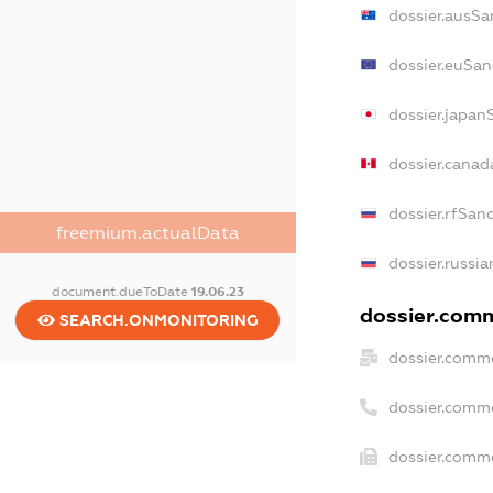
dossier.ausSa
dossier.euSan
dossier.japan
dossier.canad
dossier.rfSan
freemium.actualData
dossier.russia
document.dueToDate
19.06.23
dossier.comme
SEARCH.ONMONITORING
dossier.comme
dossier.comm
dossier.comme