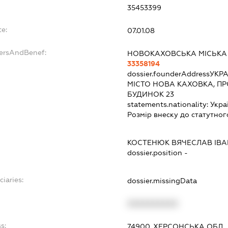
35453399
te:
07.01.08
dersAndBenef:
НОВОКАХОВСЬКА МІСЬКА
33358194
dossier.founderAddress
УКРА
МІСТО НОВА КАХОВКА, ПР
БУДИНОК 23
statements.nationality:
Укра
Розмір внеску до статутног
КОСТЕНЮК ВЯЧЕСЛАВ ІВ
dossier.position -
ciaries:
dossier.missingData
XXXXXXXXXX
s:
74900, ХЕРСОНСЬКА ОБЛ.