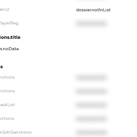
akciz
dossier.notInList
xPayerReg
XXXXXXXXXX
ons.title
ns.noData
ns
nctions
XXXXXXXXXX
nctions
XXXXXXXXXX
ackList
XXXXXXXXXX
nctions
XXXXXXXXXX
onSdnSanctions
XXXXXXXXXX