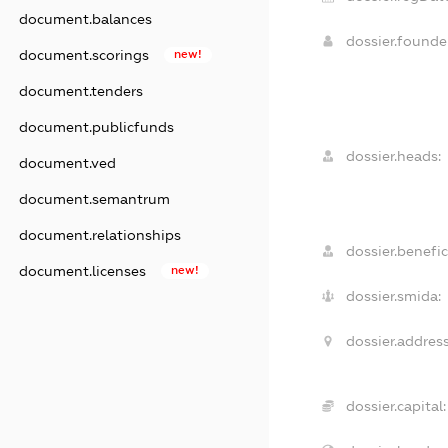
document.balances
dossier.found
document.scorings
new!
document.tenders
document.publicfunds
dossier.heads:
document.ved
document.semantrum
document.relationships
dossier.benefic
document.licenses
new!
dossier.smida:
dossier.address
dossier.capital: