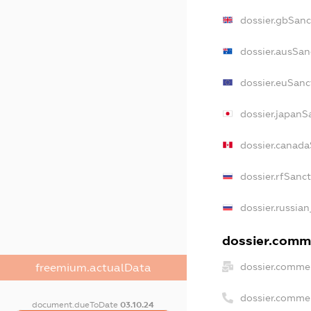
dossier.gbSanc
dossier.ausSan
dossier.euSanc
dossier.japanS
dossier.canad
dossier.rfSanc
dossier.russian
dossier.comme
dossier.commer
freemium.actualData
dossier.comme
document.dueToDate
03.10.24