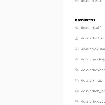
dossier.kveds:
dossier.tax
dossier.staff
dossier.taxDeb
dossier.esvDeb
dossier.ndsPay
dossier.ndsAn
dossier.single
dossier.non_pr
dossier.budge