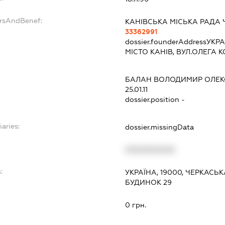
ersAndBenef:
КАНІВСЬКА МІСЬКА РАДА 
33362991
dossier.founderAddress
УКРА
МІСТО КАНІВ, ВУЛ.ОЛЕГА
БАЛАН ВОЛОДИМИР ОЛЕК
25.01.11
dossier.position -
iaries:
dossier.missingData
XXXXXXXXXX
:
УКРАЇНА, 19000, ЧЕРКАСЬКА
БУДИНОК 29
0 грн.