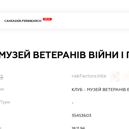
BETA
CAHEADER.PERSSEARCH
 МУЗЕЙ ВЕТЕРАНІВ ВІЙНИ І
riskFactors.title
0
0
me:
КЛУБ - МУЗЕЙ ВЕТЕРАНІВ В
bType:
-
35453603
e:
18.11.96