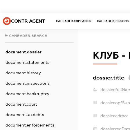
CONTR AGENT
CAHEADER.COMPANIES
CAHEADER.PERSONS
CAHEADER.SEARCH
document.dossier
КЛУБ -
document.statements
document.history
dossier.title
document.inspections
dossier.fullNa
document.bankruptcy
dossier.opfSu
document.court
document.taxdebts
dossier.edrpo:
document.enforcements
dossier.regDat