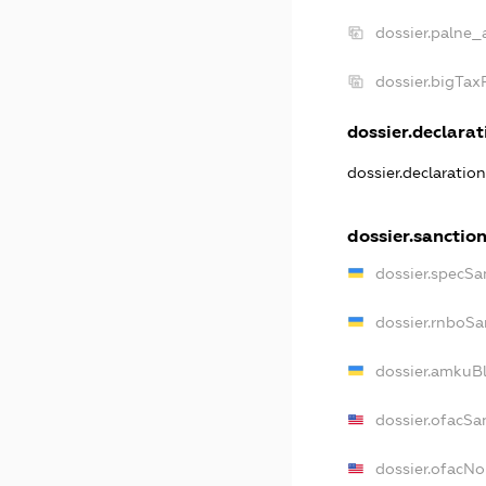
dossier.palne_
dossier.bigTa
dossier.declarati
dossier.declaratio
dossier.sanctio
dossier.specSa
dossier.rnboSa
dossier.amkuBl
dossier.ofacSa
dossier.ofacN