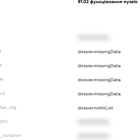
91.02
функціювання музеїв
XXXXXXXXXX
t
dossier.missingData
t
dossier.missingData
er
dossier.missingData
nul
dossier.missingData
_tax_reg
dossier.notInList
ofit
XXXXXXXXXX
t_dotation
XXXXXXXXXX