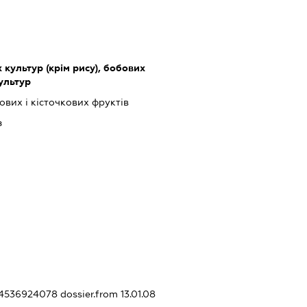
культур (крім рису), бобових
культур
вих і кісточкових фруктів
з
354536924078
dossier.from 13.01.08