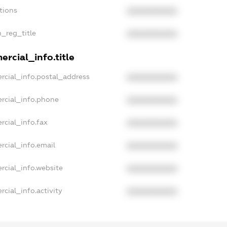
tions
XXXXXXXXXX
n_reg_title
XXXXXXXXXX
rcial_info.title
rcial_info.postal_address
XXXXXXXXXX
rcial_info.phone
XXXXXXXXXX
rcial_info.fax
XXXXXXXXXX
rcial_info.email
XXXXXXXXXX
rcial_info.website
XXXXXXXXXX
cial_info.activity
XXXXXXXXXX