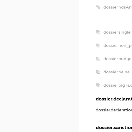
dossier.ndsAn
dossier.singl
dossier.non_p
dossier.budge
dossier.palne_
dossier.bigTa
dossier.declarat
dossier.declarati
dossier.sanctio