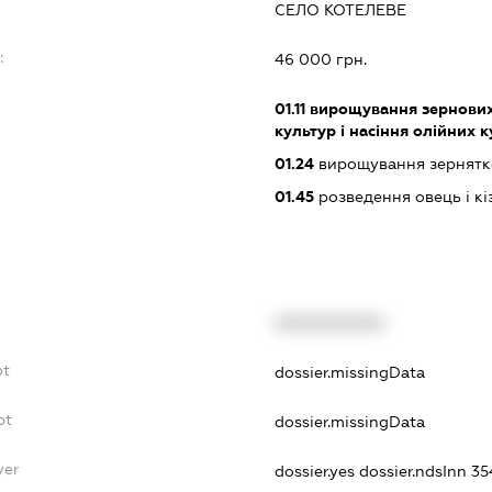
СЕЛО КОТЕЛЕВЕ
:
46 000 грн.
01.11
вирощування зернових 
культур і насіння олійних 
01.24
вирощування зернятко
01.45
розведення овець і кі
XXXXXXXXXX
bt
dossier.missingData
bt
dossier.missingData
yer
dossier.yes
dossier.ndsInn 