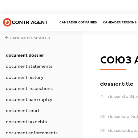
CONTR AGENT
CAHEADER.COMPANIES
CAHEADER.PERSONS
CAHEADER.SEARCH
document.dossier
СОЮЗ 
document.statements
document.history
dossier.title
document.inspections
dossier.fullNa
document.bankruptcy
document.court
dossier.opfSu
document.taxdebts
dossier.edrpo:
document.enforcements