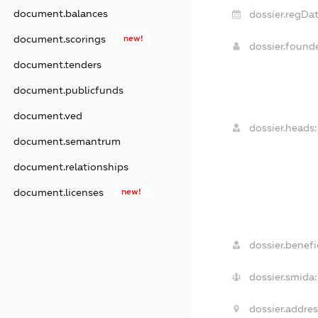
document.balances
dossier.regDat
document.scorings
new!
dossier.found
document.tenders
document.publicfunds
document.ved
dossier.heads:
document.semantrum
document.relationships
document.licenses
new!
dossier.benefic
dossier.smida:
dossier.addres