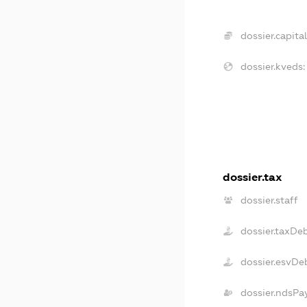
dossier.capital
dossier.kveds:
dossier.tax
dossier.staff
dossier.taxDe
dossier.esvDe
dossier.ndsPa