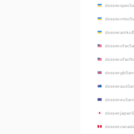
dossier.specS
dossier.rnboS
dossier.amkuB
dossier.ofacS
dossier.ofac
dossier.gbSan
dossier.ausSa
dossier.euSan
dossier.japan
dossier.canad