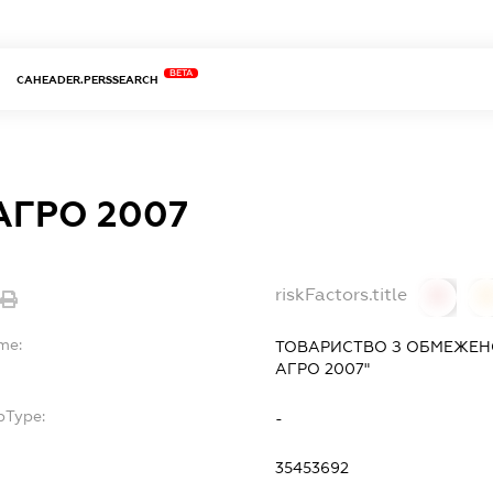
BETA
CAHEADER.PERSSEARCH
АГРО 2007
riskFactors.title
0
0
me:
ТОВАРИСТВО З ОБМЕЖЕН
АГРО 2007"
bType:
-
35453692