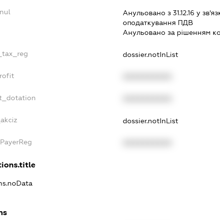
nul
Анульовано з 31.12.16 у зв'яз
оподаткування ПДВ
Анульовано за рiшенням к
e_tax_reg
dossier.notInList
rofit
XXXXXXXXXX
t_dotation
XXXXXXXXXX
akciz
dossier.notInList
xPayerReg
XXXXXXXXXX
ions.title
ons.noData
ns