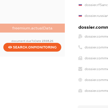
dossier.rfSanc
dossier.russia
dossier.comme
freemium.actualData
dossier.comme
document.dueToDate
27.03.25
dossier.comme
SEARCH.ONMONITORING
dossier.comme
dossier.comme
dossier.comme
dossier.commer