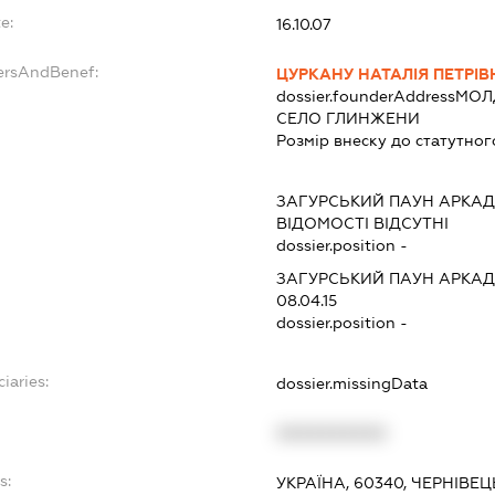
e:
16.10.07
ersAndBenef:
ЦУРКАНУ НАТАЛІЯ ПЕТРІВ
dossier.founderAddress
МОЛ
СЕЛО ГЛИНЖЕНИ
Розмір внеску до статутног
ЗАГУРСЬКИЙ ПАУН АРКА
ВІДОМОСТІ ВІДСУТНІ
dossier.position -
ЗАГУРСЬКИЙ ПАУН АРКА
08.04.15
dossier.position -
iaries:
dossier.missingData
XXXXXXXXXX
s:
УКРАЇНА, 60340, ЧЕРНІВЕ