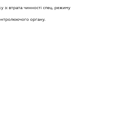
ку з:
втрата чинностi спец. режиму
онтролюючого органу.