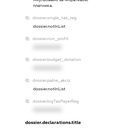
платника.
dossier.single_tax_reg
dossier.notInList
dossier.non_profit
XXXXXXXXXX
dossier.budget_dotation
XXXXXXXXXX
dossier.palne_akciz
dossier.notInList
dossier.bigTaxPayerReg
XXXXXXXXXX
dossier.declarations.title