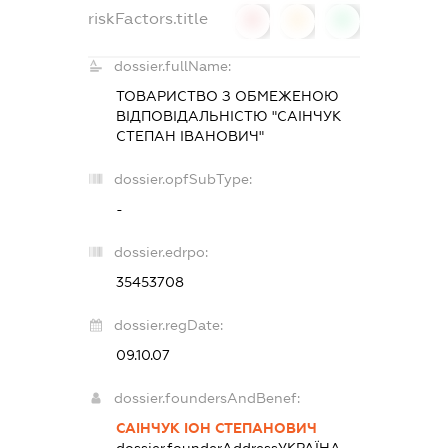
riskFactors.title
0
0
0
dossier.fullName:
ТОВАРИСТВО З ОБМЕЖЕНОЮ
ВІДПОВІДАЛЬНІСТЮ "САІНЧУК
СТЕПАН ІВАНОВИЧ"
dossier.opfSubType:
-
dossier.edrpo:
35453708
dossier.regDate:
09.10.07
dossier.foundersAndBenef:
САІНЧУК ІОН СТЕПАНОВИЧ