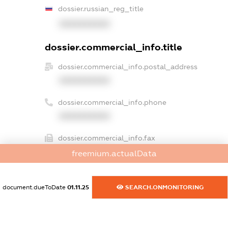
dossier.russian_reg_title
XXXXXXXXXX
dossier.commercial_info.title
dossier.commercial_info.postal_address
XXXXXXXXXX
dossier.commercial_info.phone
XXXXXXXXXX
dossier.commercial_info.fax
XXXXXXXXXX
freemium.actualData
dossier.commercial_info.email
XXXXXXXXXX
document.dueToDate
01.11.25
SEARCH.ONMONITORING
dossier.commercial_info.website
XXXXXXXXXX