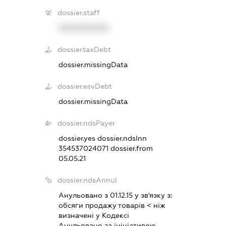
dossier.staff
XXXXXXXXXX
dossier.taxDebt
dossier.missingData
dossier.esvDebt
dossier.missingData
dossier.ndsPayer
dossier.yes
dossier.ndsInn
354537024071
dossier.from
05.05.21
dossier.ndsAnnul
Анульовано з 01.12.15 у зв'язку з:
обсяги продажу товарiв < нiж
визначенi у Кодексi
Анульовано за iнiцiативою