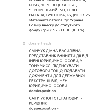
dossier.founderAddress
УКРАЇНА,
60313, ЧЕРНІВЕЦЬКА ОБЛ.,
ЧЕРНІВЕЦЬКИЙ Р-Н, СЕЛО
МАГАЛА, ВУЛ.НОВА, БУДИНОК 25
statements.nationality:
Україна
Розмір внеску до статутного
фонду (грн.):
3 250 000
(100 %)
dossier.heads:
САІНЧУК ДІАНА ВАСИЛІВНА
-
ПРЕДСТАВНИК
ВЧИНЯТИ ДІЇ ВІД
ІМЕНІ ЮРИДИЧНОЇ ОСОБИ, У
ТОМУ ЧИСЛІ ПІДПИСУВАТИ
ДОГОВОРИ ТОЩО, ПОДАВАТИ
ДОКУМЕНТИ ДЛЯ ДЕРЖАВНОЇ
РЕЄСТРАЦІЇ ВІД ІМЕНІ
ЮРИДИЧНОЇ ОСОБИ
dossier.position -
САІНЧУК ІОН СТЕПАНОВИЧ
-
КЕРІВНИК
dossier.position -