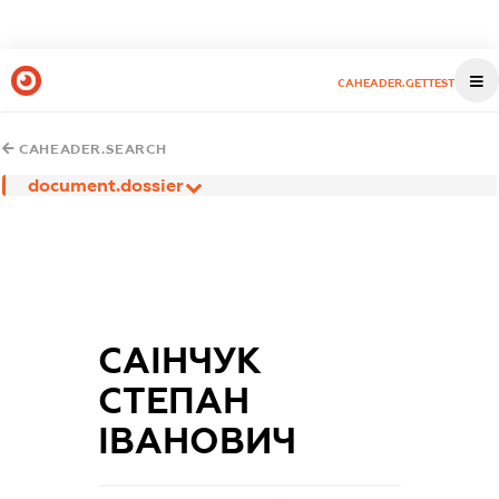
CAHEADER.GETTEST
CAHEADER.SEARCH
document.dossier
САІНЧУК
СТЕПАН
ІВАНОВИЧ