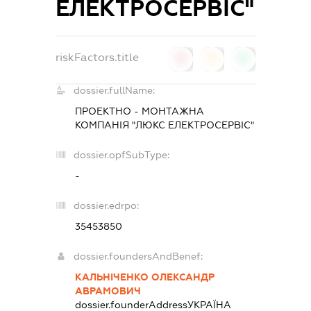
ЕЛЕКТРОСЕРВІС"
riskFactors.title
0
0
0
dossier.fullName:
ПРОЕКТНО - МОНТАЖНА
КОМПАНІЯ "ЛЮКС ЕЛЕКТРОСЕРВІС"
dossier.opfSubType:
-
dossier.edrpo:
35453850
dossier.foundersAndBenef:
КАЛЬНІЧЕНКО ОЛЕКСАНДР
АВРАМОВИЧ
dossier.founderAddress
УКРАЇНА