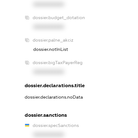
XXXXXXXXXX
dossier.budget_dotation
XXXXXXXXXX
dossier.palne_akciz
dossier.notInList
dossier.bigTaxPayerReg
XXXXXXXXXX
dossier.declarations.title
dossier.declarations.noData
dossier.sanctions
dossier.specSanctions
XXXXXXXXXX