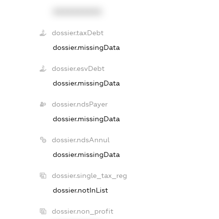
XXXXXXXXXX
dossier.taxDebt
dossier.missingData
dossier.esvDebt
dossier.missingData
dossier.ndsPayer
dossier.missingData
dossier.ndsAnnul
dossier.missingData
dossier.single_tax_reg
dossier.notInList
dossier.non_profit