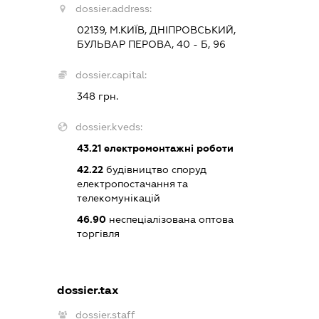
dossier.address:
02139, М.КИЇВ, ДНІПРОВСЬКИЙ,
БУЛЬВАР ПЕРОВА, 40 - Б, 96
dossier.capital:
348 грн.
dossier.kveds:
43.21
електромонтажні роботи
42.22
будівництво споруд
електропостачання та
телекомунікацій
46.90
неспеціалізована оптова
торгівля
dossier.tax
dossier.staff