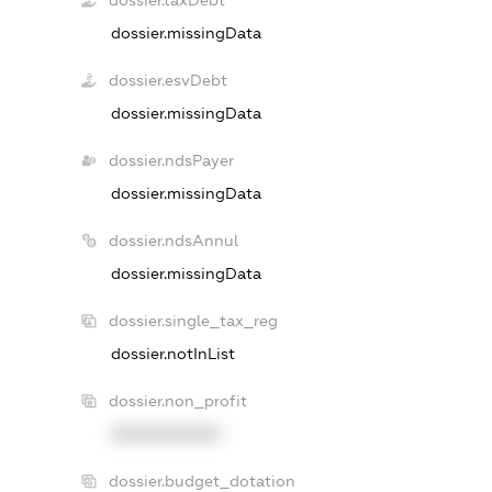
dossier.taxDebt
dossier.missingData
dossier.esvDebt
dossier.missingData
dossier.ndsPayer
dossier.missingData
dossier.ndsAnnul
dossier.missingData
dossier.single_tax_reg
dossier.notInList
dossier.non_profit
XXXXXXXXXX
dossier.budget_dotation