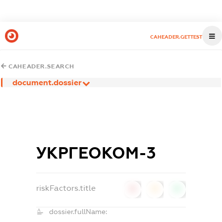
CAHEADER.GETTEST
CAHEADER.SEARCH
document.dossier
УКРГЕОКОМ-3
riskFactors.title
0
0
0
dossier.fullName: