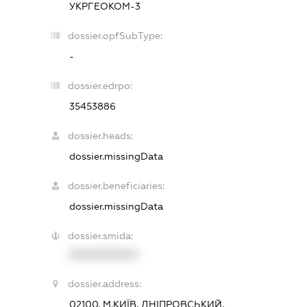
УКРГЕОКОМ-3
dossier.opfSubType:
-
dossier.edrpo:
35453886
dossier.heads:
dossier.missingData
dossier.beneficiaries:
dossier.missingData
dossier.smida:
XXXXXXXXXX
dossier.address:
02100, М.КИЇВ, ДНІПРОВСЬКИЙ,