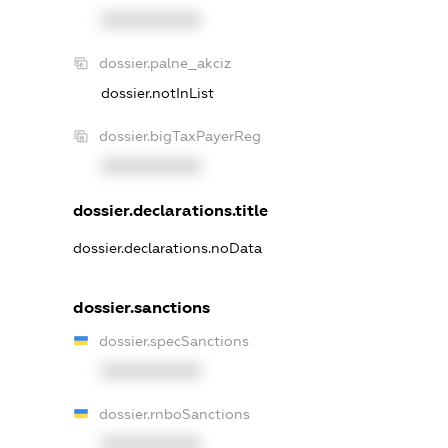
XXXXXXXXXX
dossier.palne_akciz
dossier.notInList
dossier.bigTaxPayerReg
XXXXXXXXXX
dossier.declarations.title
dossier.declarations.noData
dossier.sanctions
dossier.specSanctions
XXXXXXXXXX
dossier.rnboSanctions
XXXXXXXXXX