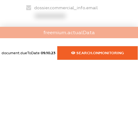
dossier.commercial_info.email
XXXXXXXXXX
dossier.commercial_info.website
freemium.actualData
XXXXXXXXXX
dossier.commercial_info.activity
document.dueToDate
09.10.23
SEARCH.ONMONITORING
XXXXXXXXXX
freemium.exampleText_1
freemium.exampleText_2
freemium.anonymousPerSearch2
FREEMIUM.DETAILS
FREEMIUM.REGISTER