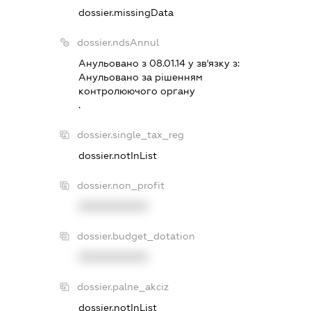
dossier.missingData
dossier.ndsAnnul
Анульовано з 08.01.14 у зв'язку з:
Анульовано за рiшенням
контролюючого органу
.
dossier.single_tax_reg
dossier.notInList
dossier.non_profit
XXXXXXXXXX
dossier.budget_dotation
XXXXXXXXXX
dossier.palne_akciz
dossier.notInList