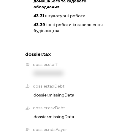
домашнього та садового
обладнання
43.31
штукатурні роботи
43.39
інші роботи із завершення
будівництва
dossier.tax
dossier.staff
XXXXXXXXXX
dossier.taxDebt
dossier.missingData
dossier.esvDebt
dossier.missingData
dossier.ndsPayer