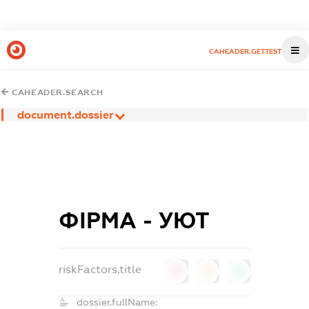
CAHEADER.GETTEST
CAHEADER.SEARCH
document.dossier
ФІРМА - УЮТ
riskFactors.title
0
0
0
dossier.fullName: