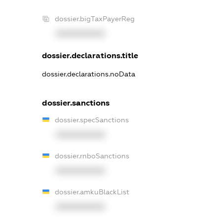
dossier.bigTaxPayerReg
XXXXXXXXXX
dossier.declarations.title
dossier.declarations.noData
dossier.sanctions
dossier.specSanctions
XXXXXXXXXX
dossier.rnboSanctions
XXXXXXXXXX
dossier.amkuBlackList
XXXXXXXXXX