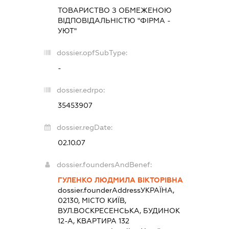
ТОВАРИСТВО З ОБМЕЖЕНОЮ
ВІДПОВІДАЛЬНІСТЮ "ФІРМА -
УЮТ"
dossier.opfSubType:
-
dossier.edrpo:
35453907
dossier.regDate:
02.10.07
dossier.foundersAndBenef:
ГУЛЕНКО ЛЮДМИЛА ВІКТОРІВНА
dossier.founderAddress
УКРАЇНА,
02130, МІСТО КИЇВ,
ВУЛ.ВОСКРЕСЕНСЬКА, БУДИНОК
12-А, КВАРТИРА 132