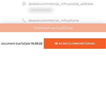
dossier.commercial_info.postal_address
XXXXXXXXXX
dossier.commercial_info.phone
XXXXXXXXXX
freemium.actualData
dossier.commercial_info.fax
XXXXXXXXXX
document.dueToDate
15.03.22
SEARCH.ONMONITORING
dossier.commercial_info.email
XXXXXXXXXX
dossier.commercial_info.website
XXXXXXXXXX
dossier.commercial_info.activity
XXXXXXXXXX