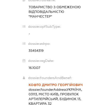
ТОВАРИСТВО З ОБМЕЖЕНОЮ
ВІДПОВІДАЛЬНІСТЮ
"МАНЧЕСТЕР"
dossier.opfSubType:
-
dossier.edrpo:
35454319
dossier.regDate:
16.10.07
dossier.foundersAndBenef:
КОФТО ДМИТРО ГЕОРГІЙОВИЧ
dossier.founderAddress
УКРАЇНА,
03113, МІСТО КИЇВ, ПРОВУЛОК
АРТИЛЕРІЙСЬИЙ, БУДИНОК 13,
КВАРТИРА 32