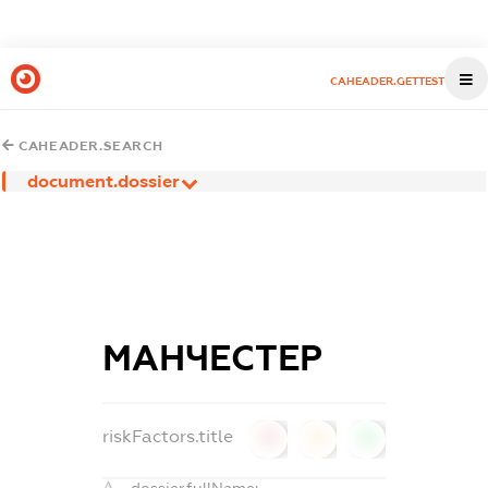
CAHEADER.GETTEST
CAHEADER.SEARCH
document.dossier
МАНЧЕСТЕР
riskFactors.title
0
0
0
dossier.fullName: