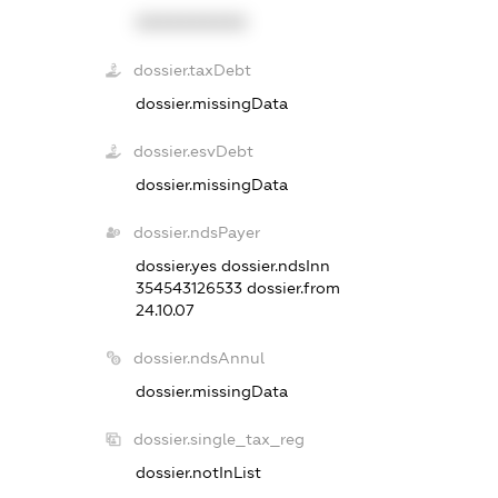
XXXXXXXXXX
dossier.taxDebt
dossier.missingData
dossier.esvDebt
dossier.missingData
dossier.ndsPayer
dossier.yes
dossier.ndsInn
354543126533
dossier.from
24.10.07
dossier.ndsAnnul
dossier.missingData
dossier.single_tax_reg
dossier.notInList