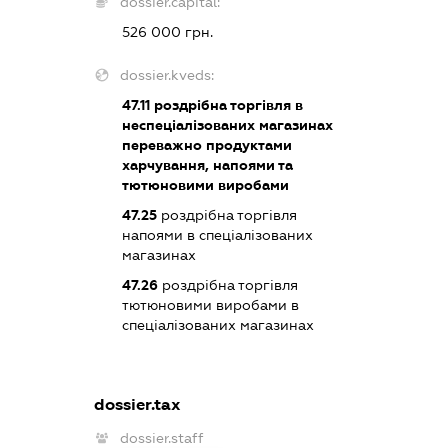
dossier.capital:
526 000 грн.
dossier.kveds:
47.11
роздрібна торгівля в
неспеціалізованих магазинах
переважно продуктами
харчування, напоями та
тютюновими виробами
47.25
роздрібна торгівля
напоями в спеціалізованих
магазинах
47.26
роздрібна торгівля
тютюновими виробами в
спеціалізованих магазинах
dossier.tax
dossier.staff