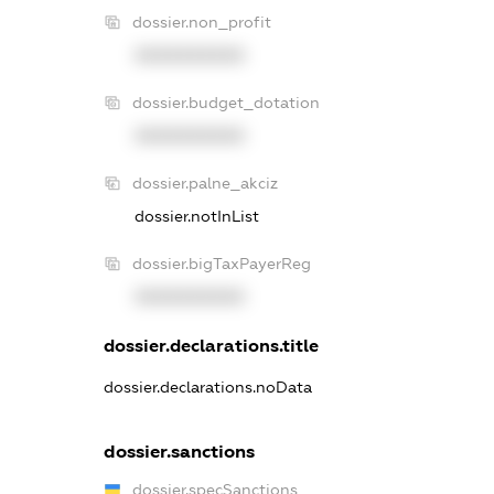
dossier.non_profit
XXXXXXXXXX
dossier.budget_dotation
XXXXXXXXXX
dossier.palne_akciz
dossier.notInList
dossier.bigTaxPayerReg
XXXXXXXXXX
dossier.declarations.title
dossier.declarations.noData
dossier.sanctions
dossier.specSanctions