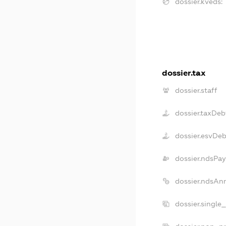
dossier.kveds:
dossier.tax
dossier.staff
dossier.taxDeb
dossier.esvDe
dossier.ndsPay
dossier.ndsAn
dossier.single