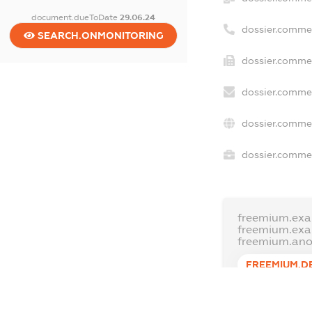
document.dueToDate
29.06.24
dossier.comme
SEARCH.ONMONITORING
dossier.commer
dossier.commer
dossier.commer
dossier.commer
freemium.exa
freemium.ex
freemium.an
FREEMIUM.D