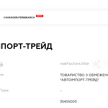
BETA
CAHEADER.PERSSEARCH
МПОРТ-ТРЕЙД
riskFactors.title
0
0
me:
ТОВАРИСТВО З ОБМЕЖЕН
"АВТОІМПОРТ-ТРЕЙД"
bType:
-
35455003