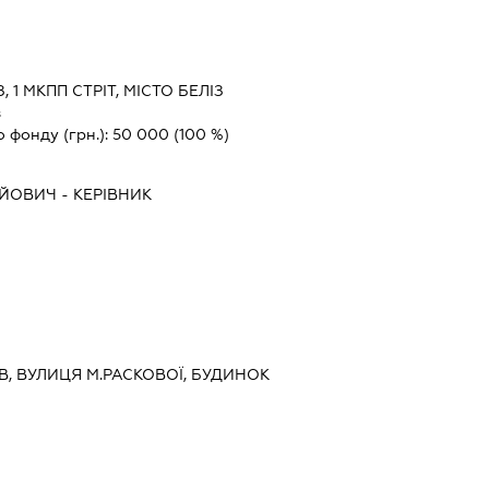
З, 1 МКПП СТРІТ, МІСТО БЕЛІЗ
з
о фонду (грн.):
50 000
(100 %)
АЙОВИЧ
-
КЕРІВНИК
ЇВ, ВУЛИЦЯ М.РАСКОВОЇ, БУДИНОК