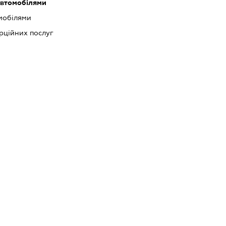
автомобілями
мобілями
рційних послуг