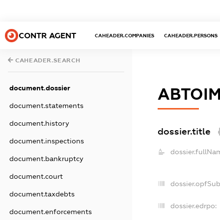
CONTR AGENT
CAHEADER.COMPANIES
CAHEADER.PERSONS
CAHEADER.SEARCH
document.dossier
АВТОІ
document.statements
document.history
dossier.title
document.inspections
dossier.fullNa
document.bankruptcy
document.court
dossier.opfSu
document.taxdebts
dossier.edrpo:
document.enforcements