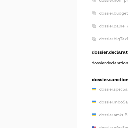
dossier.non_pr
dossier.budge
dossier.palne_
dossier.bigTa
dossier.declarat
dossier.declaratio
dossier.sanctio
dossier.specSa
dossier.rnboSa
dossier.amkuBl
dossier.ofacSa