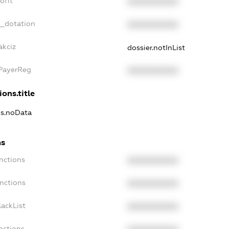
ofit
XXXXXXXXXX
t_dotation
XXXXXXXXXX
akciz
dossier.notInList
xPayerReg
XXXXXXXXXX
ions.title
ns.noData
ns
nctions
XXXXXXXXXX
nctions
XXXXXXXXXX
ackList
XXXXXXXXXX
nctions