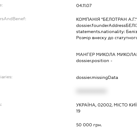
e:
04.11.07
ersAndBenef:
КОМПАНІЯ "БЕЛОТРАН А.Г."
dossier.founderAddress
БЕЛІ
statements.nationality:
Белі
Розмір внеску до статутног
МАНГЕР МИКОЛА МИКОЛ
dossier.position -
iaries:
dossier.missingData
XXXXXXXXXX
:
УКРАЇНА, 02002, МІСТО КИ
19
50 000 грн.