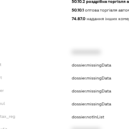
50.10.2
роздрібна торгівля 
50.10.1
оптова торгівля авто
74.87.0
надання інших коме
XXXXXXXXXX
t
dossier.missingData
bt
dossier.missingData
er
dossier.missingData
nul
dossier.missingData
_tax_reg
dossier.notInList