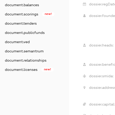
dossier.regDat
document.balances
document.scorings
new!
dossier.found
document.tenders
document.publicfunds
document.ved
dossier.heads:
document.semantrum
document.relationships
dossier.benefic
document.licenses
new!
dossier.smida:
dossier.address
dossier.capital: