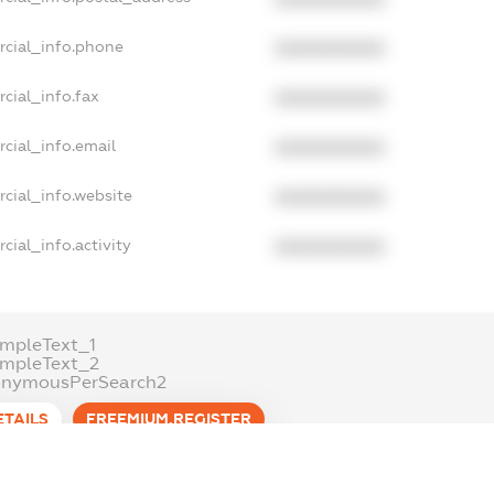
rcial_info.phone
XXXXXXXXXX
cial_info.fax
XXXXXXXXXX
cial_info.email
XXXXXXXXXX
cial_info.website
XXXXXXXXXX
cial_info.activity
XXXXXXXXXX
mpleText_1
ampleText_2
onymousPerSearch2
ETAILS
FREEMIUM.REGISTER