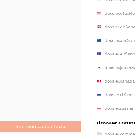
dossier.ofacN
dossier.gbSan
dossier.ausSan
dossier.euSanc
dossier.japanS
dossier.canad
dossier.rfSanc
dossier.russia
dossier.comme
freemium.actualData
dossier.comme