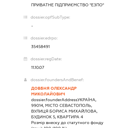
ПРИВАТНЕ ПІДПРИЄМСТВО "ЕЗПО"
dossier.opfSubType:
-
dossier.edrpo:
35458491
dossier.regDate:
11.10.07
dossier.foundersAndBenef:
ДОВБНЯ ОЛЕКСАНДР
МИКОЛАЙОВИЧ
dossier.founderAddress
УКРАЇНА,
99014, МІСТО СЕВАСТОПОЛЬ,
ВУЛИЦЯ БОРИСА МИХАЙЛОВА,
БУДИНОК 5, КВАРТИРА 4
Розмір внеску до статутного фонду