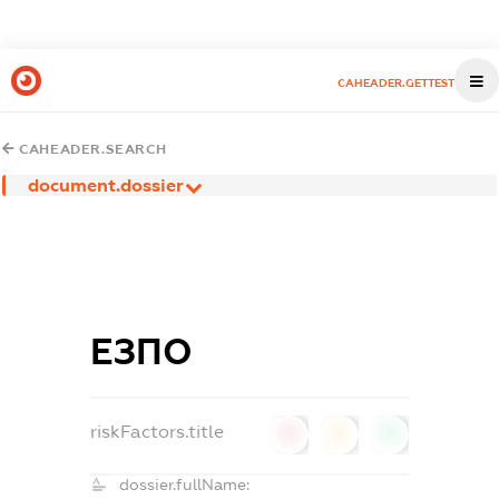
CAHEADER.GETTEST
CAHEADER.SEARCH
document.dossier
ЕЗПО
riskFactors.title
0
0
0
dossier.fullName: