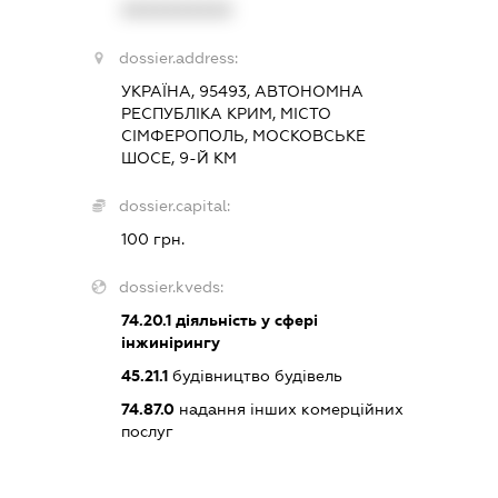
XXXXXXXXXX
dossier.address:
УКРАЇНА, 95493, АВТОНОМНА
РЕСПУБЛІКА КРИМ, МІСТО
СІМФЕРОПОЛЬ, МОСКОВСЬКЕ
ШОСЕ, 9-Й КМ
dossier.capital:
100 грн.
dossier.kveds:
74.20.1
діяльність у сфері
інжинірингу
45.21.1
будівництво будівель
74.87.0
надання інших комерційних
послуг