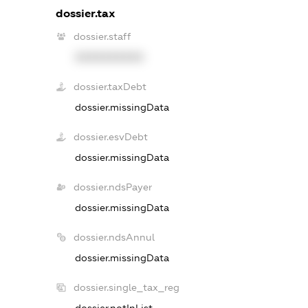
dossier.tax
dossier.staff
XXXXXXXXXX
dossier.taxDebt
dossier.missingData
dossier.esvDebt
dossier.missingData
dossier.ndsPayer
dossier.missingData
dossier.ndsAnnul
dossier.missingData
dossier.single_tax_reg