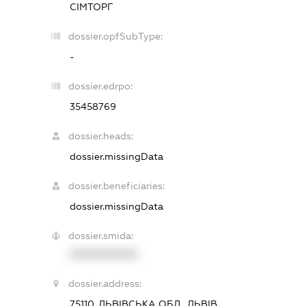
СІМТОРГ
dossier.opfSubType:
-
dossier.edrpo:
35458769
dossier.heads:
dossier.missingData
dossier.beneficiaries:
dossier.missingData
dossier.smida:
XXXXXXXXXX
dossier.address:
75110, ЛЬВІВСЬКА ОБЛ., ЛЬВІВ,