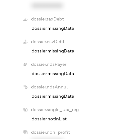
XXXXXXXXXX
dossier.taxDebt
dossier.missingData
dossier.esvDebt
dossier.missingData
dossier.ndsPayer
dossier.missingData
dossier.ndsAnnul
dossier.missingData
dossier.single_tax_reg
dossier.notInList
dossier.non_profit