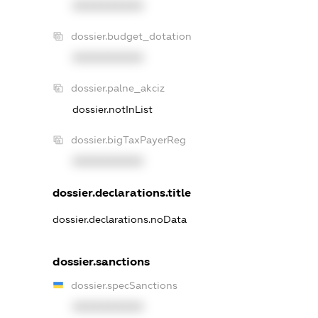
XXXXXXXXXX
dossier.budget_dotation
XXXXXXXXXX
dossier.palne_akciz
dossier.notInList
dossier.bigTaxPayerReg
XXXXXXXXXX
dossier.declarations.title
dossier.declarations.noData
dossier.sanctions
dossier.specSanctions
XXXXXXXXXX