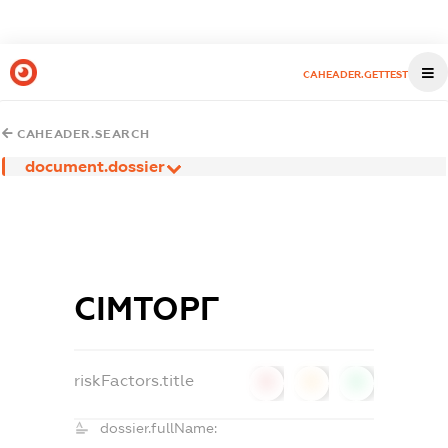
CAHEADER.GETTEST
CAHEADER.SEARCH
document.dossier
СІМТОРГ
riskFactors.title
0
0
0
dossier.fullName: