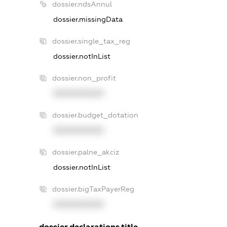
dossier.ndsAnnul
dossier.missingData
dossier.single_tax_reg
dossier.notInList
dossier.non_profit
XXXXXXXXXX
dossier.budget_dotation
XXXXXXXXXX
dossier.palne_akciz
dossier.notInList
dossier.bigTaxPayerReg
XXXXXXXXXX
dossier.declarations.title