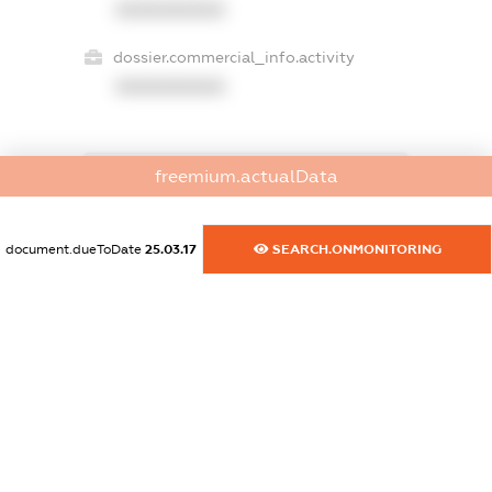
XXXXXXXXXX
dossier.commercial_info.activity
XXXXXXXXXX
freemium.actualData
freemium.exampleText_1
freemium.exampleText_2
freemium.anonymousPerSearch2
document.dueToDate
25.03.17
SEARCH.ONMONITORING
FREEMIUM.DETAILS
FREEMIUM.REGISTER