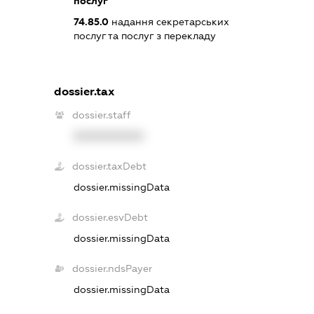
послуг
74.85.0
надання секретарських
послуг та послуг з перекладу
dossier.tax
dossier.staff
XXXXXXXXXX
dossier.taxDebt
dossier.missingData
dossier.esvDebt
dossier.missingData
dossier.ndsPayer
dossier.missingData