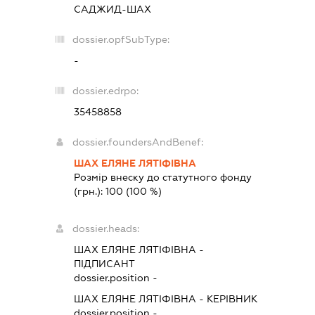
САДЖИД-ШАХ
dossier.opfSubType:
-
dossier.edrpo:
35458858
dossier.foundersAndBenef:
ШАХ ЕЛЯНЕ ЛЯТІФІВНА
Розмір внеску до статутного фонду
(грн.):
100
(100 %)
dossier.heads:
ШАХ ЕЛЯНЕ ЛЯТІФІВНА
-
ПІДПИСАНТ
dossier.position -
ШАХ ЕЛЯНЕ ЛЯТІФІВНА
-
КЕРІВНИК
dossier.position -