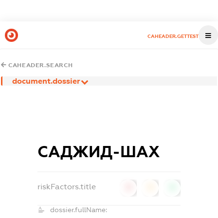
CAHEADER.GETTEST
CAHEADER.SEARCH
document.dossier
САДЖИД-ШАХ
riskFactors.title
0
0
0
dossier.fullName: