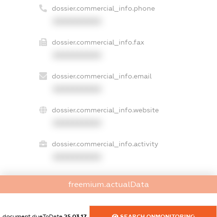
dossier.commercial_info.phone
XXXXXXXXXX
dossier.commercial_info.fax
XXXXXXXXXX
dossier.commercial_info.email
XXXXXXXXXX
dossier.commercial_info.website
XXXXXXXXXX
dossier.commercial_info.activity
XXXXXXXXXX
freemium.actualData
freemium.exampleText_1
freemium.exampleText_2
freemium.anonymousPerSearch2
document.dueToDate
25.03.17
SEARCH.ONMONITORING