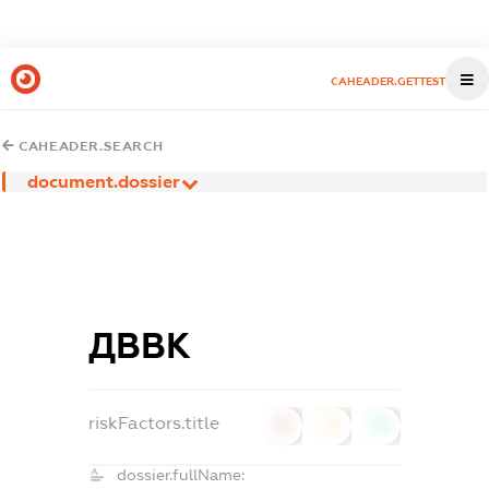
CAHEADER.GETTEST
CAHEADER.SEARCH
document.dossier
ДВВК
riskFactors.title
0
0
0
dossier.fullName: