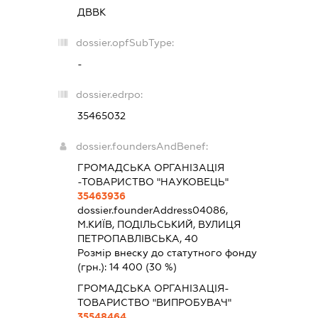
ДВВК
dossier.opfSubType:
-
dossier.edrpo:
35465032
dossier.foundersAndBenef:
ГРОМАДСЬКА ОРГАНІЗАЦІЯ
-ТОВАРИСТВО "НАУКОВЕЦЬ"
35463936
dossier.founderAddress
04086,
М.КИЇВ, ПОДІЛЬСЬКИЙ, ВУЛИЦЯ
ПЕТРОПАВЛІВСЬКА, 40
Розмір внеску до статутного фонду
(грн.):
14 400
(30 %)
ГРОМАДСЬКА ОРГАНІЗАЦІЯ-
ТОВАРИСТВО "ВИПРОБУВАЧ"
35548464