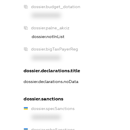
dossier.budget_dotation
XXXXXXXXXX
dossier.palne_akciz
dossier.notInList
dossier.bigTaxPayerReg
XXXXXXXXXX
dossier.declarations.title
dossier.declarations.noData
dossier.sanctions
dossier.specSanctions
XXXXXXXXXX
dossier.rnboSanctions