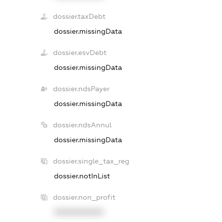
dossier.taxDebt
dossier.missingData
dossier.esvDebt
dossier.missingData
dossier.ndsPayer
dossier.missingData
dossier.ndsAnnul
dossier.missingData
dossier.single_tax_reg
dossier.notInList
dossier.non_profit
XXXXXXXXXX