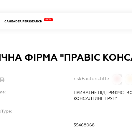
BETA
CAHEADER.PERSSEARCH
ЧНА ФІРМА "ПРАВІС КОНС
riskFactors.title
0
0
me:
ПРИВАТНЕ ПІДПРИЄМСТВО
КОНСАЛТИНГ ГРУП"
bType:
-
35468068