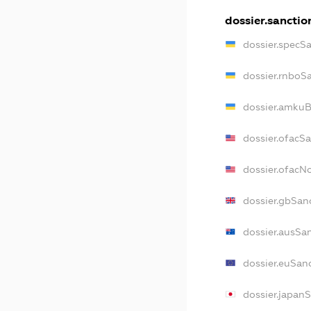
dossier.sanctio
dossier.specS
dossier.rnboS
dossier.amkuB
dossier.ofacS
dossier.ofac
dossier.gbSan
dossier.ausSa
dossier.euSan
dossier.japan