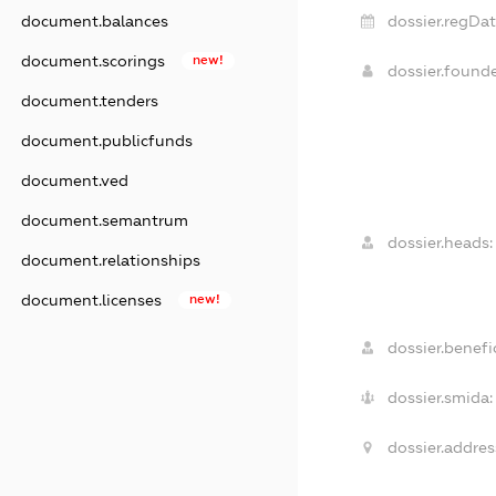
document.balances
dossier.regDat
document.scorings
new!
dossier.found
document.tenders
document.publicfunds
document.ved
document.semantrum
dossier.heads:
document.relationships
document.licenses
new!
dossier.benefic
dossier.smida:
dossier.addres