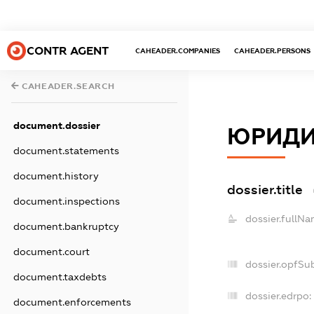
CONTR AGENT
CAHEADER.COMPANIES
CAHEADER.PERSONS
CAHEADER.SEARCH
document.dossier
ЮРИДИ
document.statements
document.history
dossier.title
document.inspections
dossier.fullNa
document.bankruptcy
document.court
dossier.opfSu
document.taxdebts
dossier.edrpo:
document.enforcements