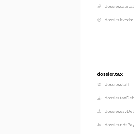
dossier.capital
dossier.kveds:
dossier.tax
dossier.staff
dossier.taxDe
dossier.esvDe
dossier.ndsPa