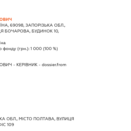
ЙОВИЧ
ЇНА, 69098, ЗАПОРІЗЬКА ОБЛ.,
Я БОЧАРОВА, БУДИНОК 10,
їна
о фонду (грн.):
1 000
(100 %)
ЙОВИЧ
-
КЕРІВНИК
- dossier.from
ЬКА ОБЛ., МІСТО ПОЛТАВА, ВУЛИЦЯ
ІС 109