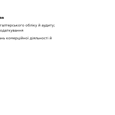
ва
хгалтерського обліку й аудиту;
податкування
нь комерційної діяльності й