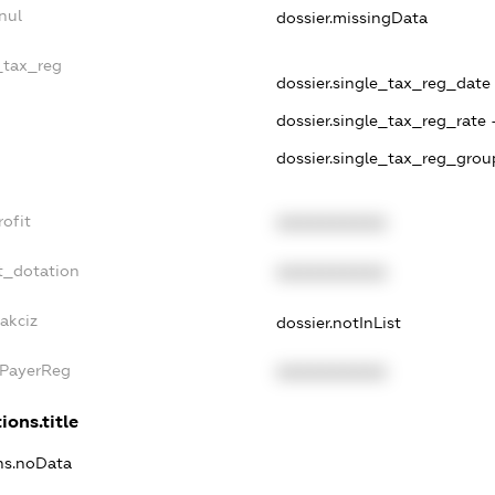
nul
dossier.missingData
e_tax_reg
dossier.single_tax_reg_date -
dossier.single_tax_reg_rate 
dossier.single_tax_reg_grou
rofit
XXXXXXXXXX
t_dotation
XXXXXXXXXX
akciz
dossier.notInList
xPayerReg
XXXXXXXXXX
ions.title
ons.noData