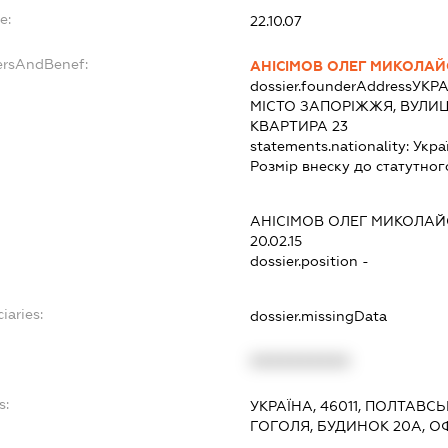
e:
22.10.07
ersAndBenef:
АНІСІМОВ ОЛЕГ МИКОЛА
dossier.founderAddress
УКРА
МІСТО ЗАПОРІЖЖЯ, ВУЛИЦ
КВАРТИРА 23
statements.nationality:
Укра
Розмір внеску до статутног
АНІСІМОВ ОЛЕГ МИКОЛА
20.02.15
dossier.position -
iaries:
dossier.missingData
XXXXXXXXXX
s:
УКРАЇНА, 46011, ПОЛТАВС
ГОГОЛЯ, БУДИНОК 20А, ОФ