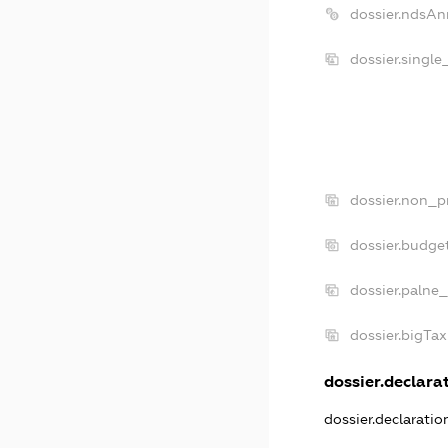
dossier.ndsAn
dossier.singl
dossier.non_p
dossier.budge
dossier.palne_
dossier.bigTa
dossier.declarat
dossier.declarati