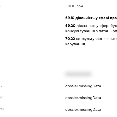
:
1 000 грн.
69.10
діяльність у сфері пра
69.20
діяльність у сфері бу
консультування з питань о
70.22
консультування з пита
керування
XXXXXXXXXX
bt
dossier.missingData
bt
dossier.missingData
yer
dossier.missingData