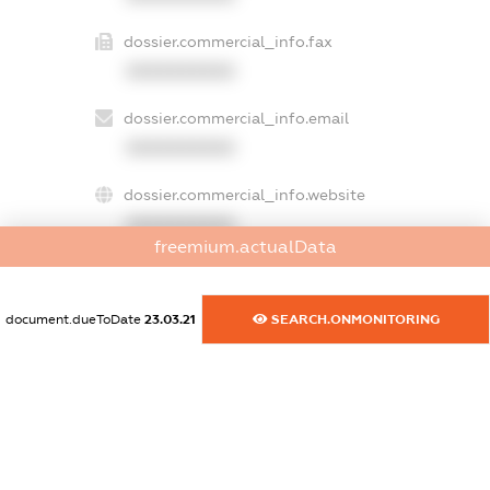
dossier.commercial_info.fax
XXXXXXXXXX
dossier.commercial_info.email
XXXXXXXXXX
dossier.commercial_info.website
XXXXXXXXXX
freemium.actualData
dossier.commercial_info.activity
XXXXXXXXXX
document.dueToDate
23.03.21
SEARCH.ONMONITORING
freemium.exampleText_1
freemium.exampleText_2
freemium.anonymousPerSearch2
FREEMIUM.DETAILS