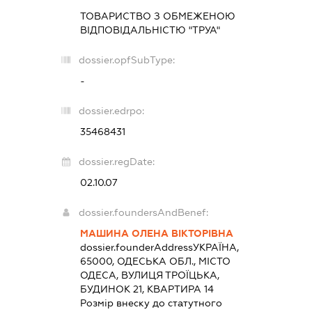
ТОВАРИСТВО З ОБМЕЖЕНОЮ
ВІДПОВІДАЛЬНІСТЮ "ТРУА"
dossier.opfSubType:
-
dossier.edrpo:
35468431
dossier.regDate:
02.10.07
dossier.foundersAndBenef:
МАШИНА ОЛЕНА ВІКТОРІВНА
dossier.founderAddress
УКРАЇНА,
65000, ОДЕСЬКА ОБЛ., МІСТО
ОДЕСА, ВУЛИЦЯ ТРОЇЦЬКА,
БУДИНОК 21, КВАРТИРА 14
Розмір внеску до статутного