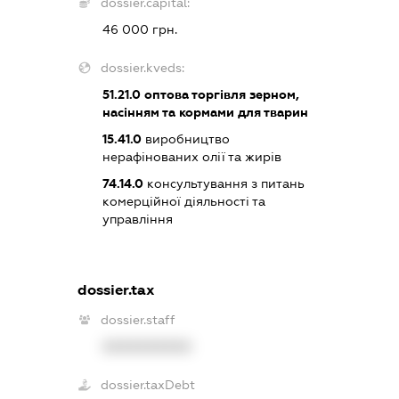
dossier.capital:
46 000 грн.
dossier.kveds:
51.21.0
оптова торгівля зерном,
насінням та кормами для тварин
15.41.0
виробництво
нерафінованих олії та жирів
74.14.0
консультування з питань
комерційної діяльності та
управління
dossier.tax
dossier.staff
XXXXXXXXXX
dossier.taxDebt