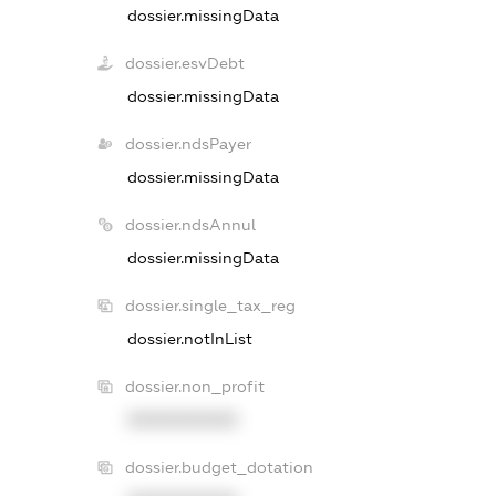
dossier.missingData
dossier.esvDebt
dossier.missingData
dossier.ndsPayer
dossier.missingData
dossier.ndsAnnul
dossier.missingData
dossier.single_tax_reg
dossier.notInList
dossier.non_profit
XXXXXXXXXX
dossier.budget_dotation