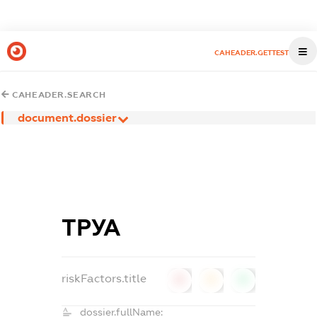
CAHEADER.GETTEST
CAHEADER.SEARCH
document.dossier
ТРУА
riskFactors.title
0
0
0
dossier.fullName: