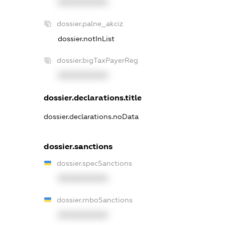
XXXXXXXXXX
dossier.palne_akciz
dossier.notInList
dossier.bigTaxPayerReg
XXXXXXXXXX
dossier.declarations.title
dossier.declarations.noData
dossier.sanctions
dossier.specSanctions
XXXXXXXXXX
dossier.rnboSanctions
XXXXXXXXXX