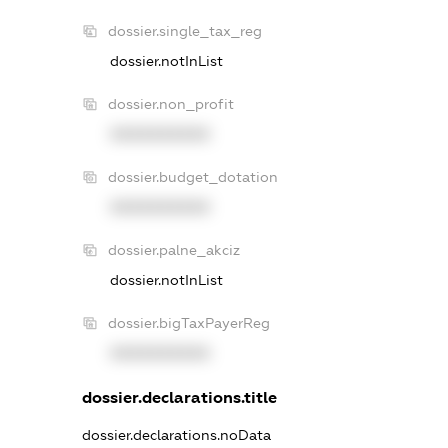
dossier.single_tax_reg
dossier.notInList
dossier.non_profit
XXXXXXXXXX
dossier.budget_dotation
XXXXXXXXXX
dossier.palne_akciz
dossier.notInList
dossier.bigTaxPayerReg
XXXXXXXXXX
dossier.declarations.title
dossier.declarations.noData