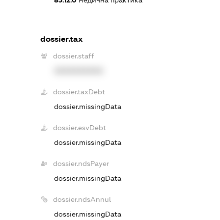
85.12.0
медична практика
dossier.tax
dossier.staff
XXXXXXXXXX
dossier.taxDebt
dossier.missingData
dossier.esvDebt
dossier.missingData
dossier.ndsPayer
dossier.missingData
dossier.ndsAnnul
dossier.missingData