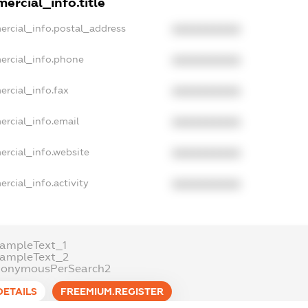
ercial_info.title
ercial_info.postal_address
XXXXXXXXXX
ercial_info.phone
XXXXXXXXXX
ercial_info.fax
XXXXXXXXXX
ercial_info.email
XXXXXXXXXX
ercial_info.website
XXXXXXXXXX
rcial_info.activity
XXXXXXXXXX
xampleText_1
xampleText_2
nonymousPerSearch2
DETAILS
FREEMIUM.REGISTER