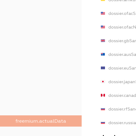
dossier.ofac
dossier.ofa
dossier.gbSa
dossier.ausS
dossier.euSa
dossier.japa
dossier.cana
dossier.rfSan
freemium.actualData
dossier.russi