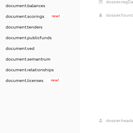
dossier.regDa
document.balances
dossier.foun
document.scorings
new!
document.tenders
document.publicfunds
document.ved
document.semantrum
document.relationships
document.licenses
new!
dossier.heads