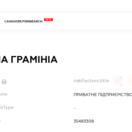
BETA
CAHEADER.PERSSEARCH
А ГРАМІНІА
riskFactors.title
0
ame:
ПРИВАТНЕ ПІДПРИЄМСТВО
ubType:
-
:
35483308