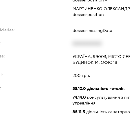
dossier.position -
МАРТИНЕНКО ОЛЕКСАНД
dossier.position -
ciaries:
dossier.missingData
:
XXXXXXXXXX
ss:
УКРАЇНА, 99003, МІСТО С
БУДИНОК 14, ОФІС 18
l:
200 грн.
:
55.10.0
діяльність готелів
74.14.0
консультування з пит
управління
85.11.3
діяльність санаторн