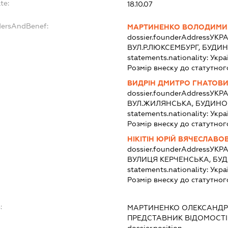
te:
18.10.07
dersAndBenef:
МАРТИНЕНКО ВОЛОДИМИ
dossier.founderAddress
УКРА
ВУЛ.Р.ЛЮКСЕМБУРГ, БУДИН
statements.nationality:
Укра
Розмір внеску до статутног
ВИДРІН ДМИТРО ГНАТОВ
dossier.founderAddress
УКРА
ВУЛ.ЖИЛЯНСЬКА, БУДИНОК
statements.nationality:
Укра
Розмір внеску до статутног
НІКІТІН ЮРІЙ ВЯЧЕСЛАВО
dossier.founderAddress
УКРА
ВУЛИЦЯ КЕРЧЕНСЬКА, БУДИ
statements.nationality:
Укра
Розмір внеску до статутног
:
МАРТИНЕНКО ОЛЕКСАНД
ПРЕДСТАВНИК
ВІДОМОСТІ