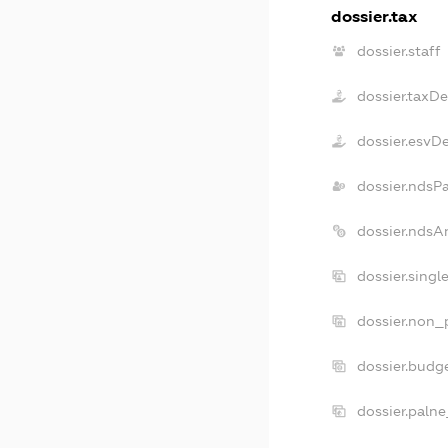
dossier.tax
dossier.staff
dossier.taxD
dossier.esvD
dossier.ndsP
dossier.ndsA
dossier.sing
dossier.non_
dossier.budg
dossier.palne