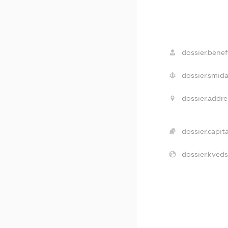
dossier.benefi
dossier.smida
dossier.addre
dossier.capita
dossier.kveds