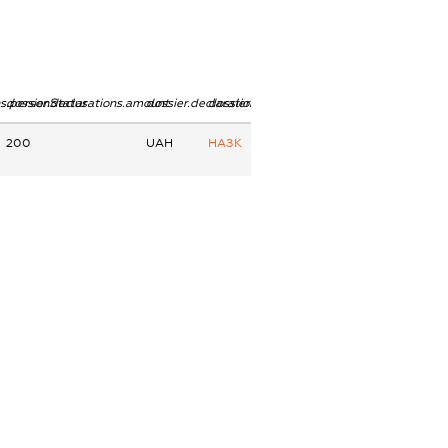
ns.personStatus
dossier.declarations.amount
dossier.declarations.currency
dossier.declarations.source
200
UAH
НАЗК