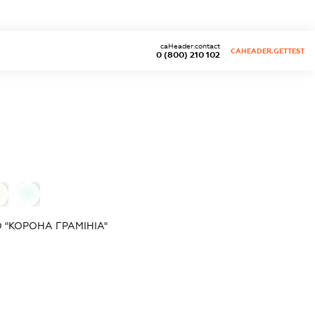
caHeader.contact
CAHEADER.GETTEST
0 (800) 210 102
0
0
 "КОРОНА ГРАМІНІА"