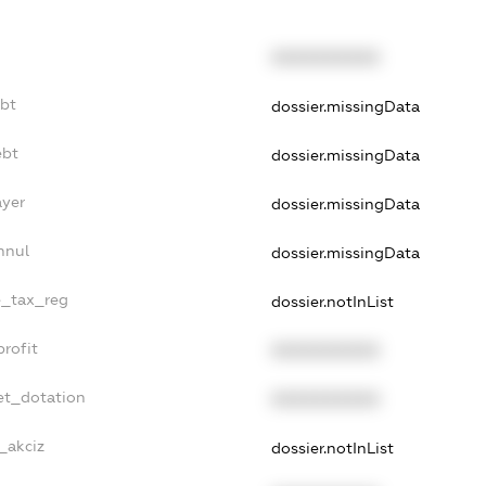
XXXXXXXXXX
ebt
dossier.missingData
ebt
dossier.missingData
ayer
dossier.missingData
nnul
dossier.missingData
le_tax_reg
dossier.notInList
profit
XXXXXXXXXX
et_dotation
XXXXXXXXXX
_akciz
dossier.notInList