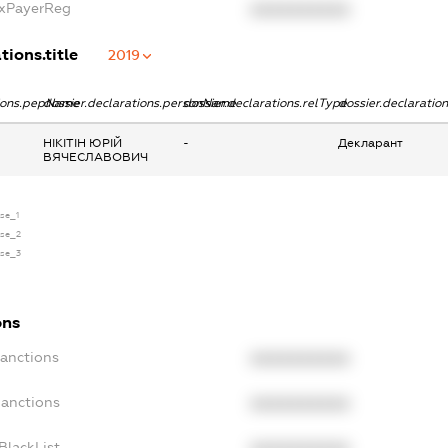
axPayerReg
XXXXXXXXXX
tions.title
2019
tions.pepName
dossier.declarations.personName
dossier.declarations.relType
dossier.declaratio
НІКІТІН ЮРІЙ
-
Декларант
ВЯЧЕСЛАВОВИЧ
nse_1
nse_2
nse_3
ons
Sanctions
XXXXXXXXXX
Sanctions
XXXXXXXXXX
BlackList