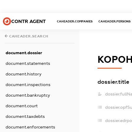
CONTR AGENT
CAHEADER.COMPANIES
CAHEADER.PERSONS
CAHEADER.SEARCH
document.dossier
КОРОН
document.statements
document.history
dossier.title
document.inspections
dossier.fullN
document.bankruptcy
document.court
dossier.opfS
document.taxdebts
dossier.edrpo
document.enforcements