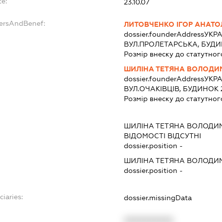
te:
23.10.07
dersAndBenef:
ЛИТОВЧЕНКО ІГОР АНАТО
dossier.founderAddress
УКРА
ВУЛ.ПРОЛЕТАРСЬКА, БУДИ
Розмір внеску до статутног
ШИЛІНА ТЕТЯНА ВОЛОДИ
dossier.founderAddress
УКРА
ВУЛ.ОЧАКІВЦІВ, БУДИНОК 
Розмір внеску до статутног
:
ШИЛІНА ТЕТЯНА ВОЛОДИ
ВІДОМОСТІ ВІДСУТНІ
dossier.position -
ШИЛІНА ТЕТЯНА ВОЛОДИ
dossier.position -
ciaries:
dossier.missingData
:
XXXXXXXXXX