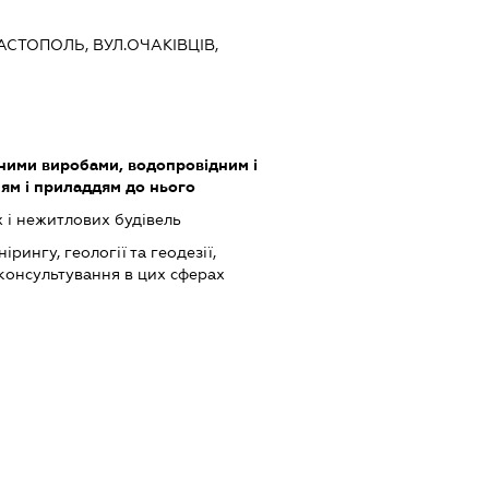
ВАСТОПОЛЬ, ВУЛ.ОЧАКІВЦІВ,
зними виробами, водопровідним і
ям і приладдям до нього
 і нежитлових будівель
ірингу, геології та геодезії,
 консультування в цих сферах