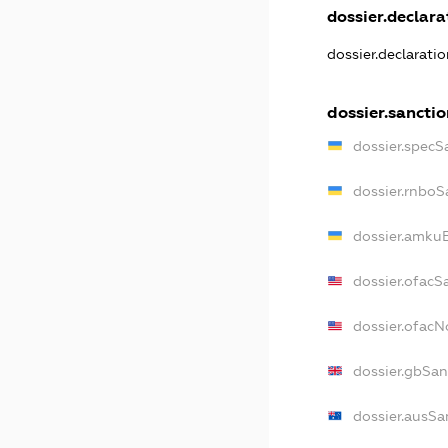
dossier.declarat
dossier.declarati
dossier.sancti
dossier.specS
dossier.rnboS
dossier.amkuB
dossier.ofacS
dossier.ofac
dossier.gbSan
dossier.ausSa