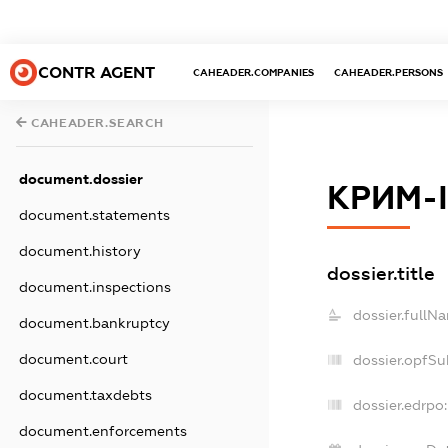
CONTR AGENT
CAHEADER.COMPANIES
CAHEADER.PERSONS
CAHEADER.SEARCH
document.dossier
КРИМ-
document.statements
document.history
dossier.title
document.inspections
dossier.fullN
document.bankruptcy
document.court
dossier.opfSu
document.taxdebts
dossier.edrpo:
document.enforcements