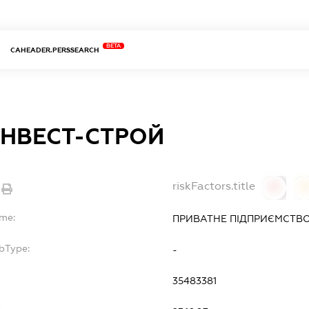
BETA
CAHEADER.PERSSEARCH
ІНВЕСТ-СТРОЙ
riskFactors.title
0
ame:
ПРИВАТНЕ ПІДПРИЄМСТВО
bType:
-
35483381