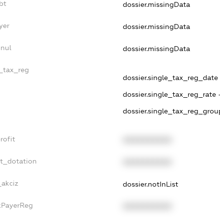
bt
dossier.missingData
yer
dossier.missingData
nnul
dossier.missingData
e_tax_reg
dossier.single_tax_reg_date -
dossier.single_tax_reg_rate 
dossier.single_tax_reg_grou
rofit
XXXXXXXXXX
et_dotation
XXXXXXXXXX
_akciz
dossier.notInList
axPayerReg
XXXXXXXXXX