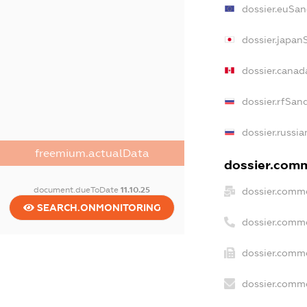
dossier.euSan
dossier.japan
dossier.cana
dossier.rfSan
dossier.russia
freemium.actualData
dossier.comm
document.dueToDate
11.10.25
dossier.comme
SEARCH.ONMONITORING
dossier.comm
dossier.comme
dossier.comme