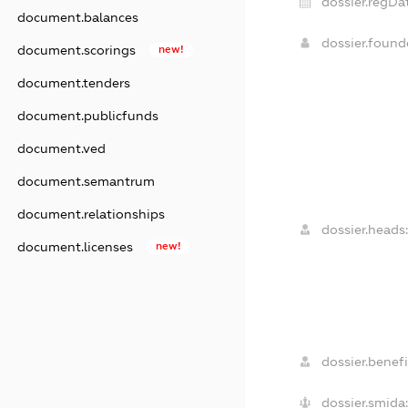
dossier.regDa
document.balances
dossier.foun
document.scorings
new!
document.tenders
document.publicfunds
document.ved
document.semantrum
document.relationships
dossier.heads
document.licenses
new!
dossier.benefi
dossier.smida