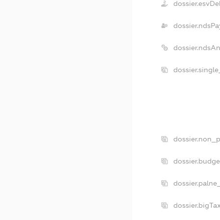
dossier.esvDe
dossier.ndsPa
dossier.ndsA
dossier.singl
dossier.non_p
dossier.budg
dossier.palne
dossier.bigT