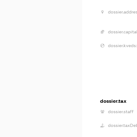
dossier.addres
dossier.capital
dossier.kveds:
dossier.tax
dossier.staff
dossier.taxDe