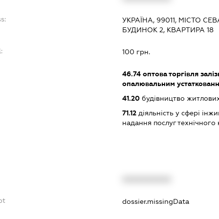
s:
УКРАЇНА, 99011, МІСТО СЕ
БУДИНОК 2, КВАРТИРА 18
:
100 грн.
46.74
оптова торгівля залі
опалювальним устаткованн
41.20
будівництво житлових
71.12
діяльність у сфері інжин
надання послуг технічного
XXXXXXXXXX
bt
dossier.missingData