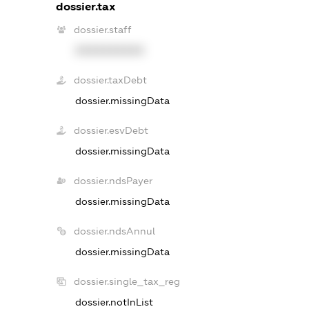
dossier.tax
dossier.staff
XXXXXXXXXX
dossier.taxDebt
dossier.missingData
dossier.esvDebt
dossier.missingData
dossier.ndsPayer
dossier.missingData
dossier.ndsAnnul
dossier.missingData
dossier.single_tax_reg
dossier.notInList