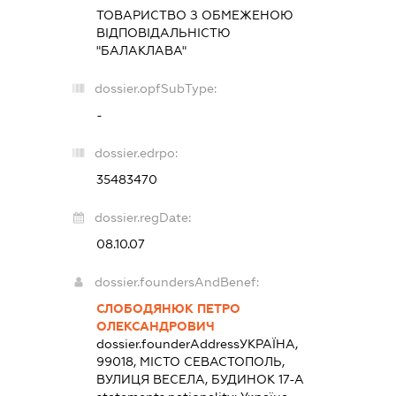
ТОВАРИСТВО З ОБМЕЖЕНОЮ
ВІДПОВІДАЛЬНІСТЮ
"БАЛАКЛАВА"
dossier.opfSubType:
-
dossier.edrpo:
35483470
dossier.regDate:
08.10.07
dossier.foundersAndBenef:
СЛОБОДЯНЮК ПЕТРО
ОЛЕКСАНДРОВИЧ
dossier.founderAddress
УКРАЇНА,
99018, МІСТО СЕВАСТОПОЛЬ,
ВУЛИЦЯ ВЕСЕЛА, БУДИНОК 17-А