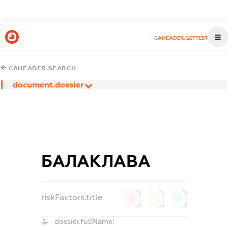
CAHEADER.GETTEST
CAHEADER.SEARCH
document.dossier
БАЛАКЛАВА
riskFactors.title
0
0
0
dossier.fullName: