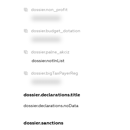
dossier.non_profit
XXXXXXXXXX
dossier.budget_dotation
XXXXXXXXXX
dossier.palne_akciz
dossier.notInList
dossier.bigTaxPayerReg
XXXXXXXXXX
dossier.declarations.title
dossier.declarations.noData
dossier.sanctions