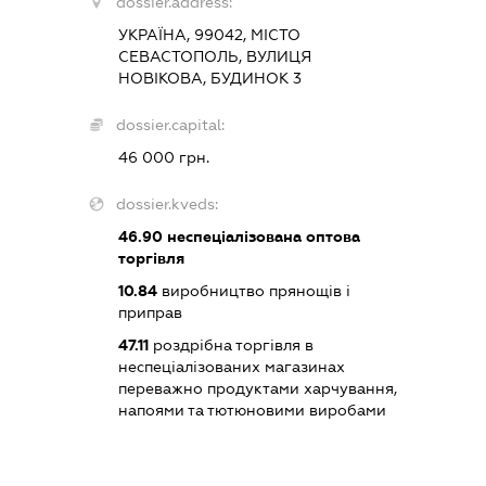
dossier.address:
УКРАЇНА, 99042, МІСТО
СЕВАСТОПОЛЬ, ВУЛИЦЯ
НОВІКОВА, БУДИНОК 3
dossier.capital:
46 000 грн.
dossier.kveds:
46.90
неспеціалізована оптова
торгівля
10.84
виробництво прянощів і
приправ
47.11
роздрібна торгівля в
неспеціалізованих магазинах
переважно продуктами харчування,
напоями та тютюновими виробами