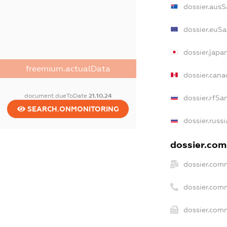
dossier.ausS
dossier.euSa
dossier.japa
freemium.actualData
dossier.can
document.dueToDate
21.10.24
dossier.rfSa
SEARCH.ONMONITORING
dossier.russ
dossier.comm
dossier.com
dossier.com
dossier.comm