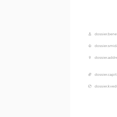
dossier.benef
dossier.smid
dossier.addr
dossier.capit
dossier.kved