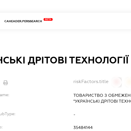
BETA
CAHEADER.PERSSEARCH
НСЬКІ ДРІТОВІ ТЕХНОЛОГІЇ
riskFactors.title
0
Name:
ТОВАРИСТВО З ОБМЕЖЕН
"УКРАЇНСЬКІ ДРІТОВІ ТЕХН
SubType:
-
o:
35484144