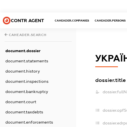
CONTR AGENT
CAHEADER.COMPANIES
CAHEADER.PERSONS
CAHEADER.SEARCH
document.dossier
УКРАЇ
document.statements
document.history
dossier.title
document.inspections
document.bankruptcy
dossier.full
document.court
dossier.opf
document.taxdebts
document.enforcements
dossier.edrp