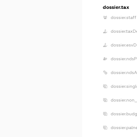
dossier.tax
dossier.staff
dossier.taxD
dossier.esv
dossier.ndsP
dossier.nds
dossier.sing
dossier.non_
dossier.bud
dossier.paln