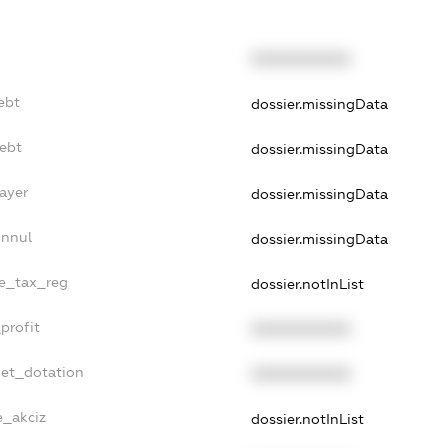
XXXXXXXXXX
ebt
dossier.missingData
Debt
dossier.missingData
ayer
dossier.missingData
Annul
dossier.missingData
le_tax_reg
dossier.notInList
profit
XXXXXXXXXX
get_dotation
XXXXXXXXXX
e_akciz
dossier.notInList