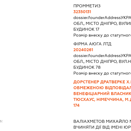
ПРОММЕТИЗ
32350131
dossier.founderAddress
УКРА
ОБЛ., МІСТО ДНІПРО, ВУ
БУДИНОК 17
Розмір внеску до статутног
ФІРМА АЮГА ЛТД
20240261
dossier.founderAddress
УКРА
ОБЛ., МІСТО ДНІПРО, ВУ
БУДИНОК 78
Розмір внеску до статутног
ДОРСТЕНЕР ДРАТВЕРКЕ Х.
ОБМЕЖЕНОЮ ВІДПОВІДАЛ
БЕНЕФІЦІАРНИЙ ВЛАСНИК 
ТЮСХАУС, НІМЕЧЧИНА, М.
174
s:
ВАЛІАХМЕТОВ МИХАЙЛО
ВЧИНЯТИ ДІЇ ВІД ІМЕНІ Ю