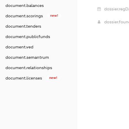
document.balances
dossier.regD
document.scorings
new!
dossier.fou
document.tenders
document.publicfunds
document.ved
document.semantrum
document.relationships
document.licenses
new!