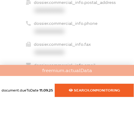
dossier.commercial_info.postal_address
XXXXXXXXXX
dossier.commercial_info.phone
XXXXXXXXXX
dossier.commercial_info.fax
XXXXXXXXXX
dossier.commercial_info.email
freemium.actualData
XXXXXXXXXX
dossier.commercial_info.website
document.dueToDate
11.09.25
SEARCH.ONMONITORING
XXXXXXXXXX
dossier.commercial_info.activity
XXXXXXXXXX