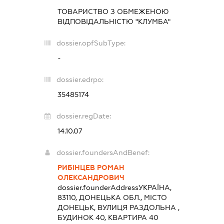
ТОВАРИСТВО З ОБМЕЖЕНОЮ
ВІДПОВІДАЛЬНІСТЮ "КЛУМБА"
dossier.opfSubType:
-
dossier.edrpo:
35485174
dossier.regDate:
14.10.07
dossier.foundersAndBenef:
РИБІНЦЕВ РОМАН
ОЛЕКСАНДРОВИЧ
dossier.founderAddress
УКРАЇНА,
83110, ДОНЕЦЬКА ОБЛ., МІСТО
ДОНЕЦЬК, ВУЛИЦЯ РАЗДОЛЬНА ,
БУДИНОК 40, КВАРТИРА 40