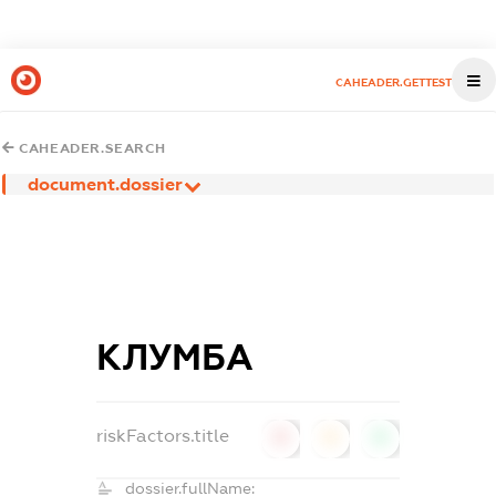
CAHEADER.GETTEST
CAHEADER.SEARCH
document.dossier
КЛУМБА
riskFactors.title
0
0
0
dossier.fullName: