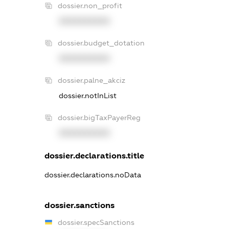
dossier.non_profit
XXXXXXXXXX
dossier.budget_dotation
XXXXXXXXXX
dossier.palne_akciz
dossier.notInList
dossier.bigTaxPayerReg
XXXXXXXXXX
dossier.declarations.title
dossier.declarations.noData
dossier.sanctions
dossier.specSanctions