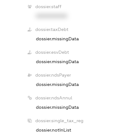
dossier.staff
XXXXXXXXXX
dossier.taxDebt
dossier.missingData
dossier.esvDebt
dossier.missingData
dossier.ndsPayer
dossier.missingData
dossier.ndsAnnul
dossier.missingData
dossier.single_tax_reg
dossier.notInList