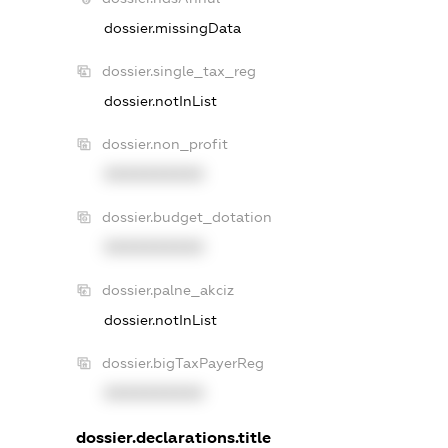
dossier.missingData
dossier.single_tax_reg
dossier.notInList
dossier.non_profit
XXXXXXXXXX
dossier.budget_dotation
XXXXXXXXXX
dossier.palne_akciz
dossier.notInList
dossier.bigTaxPayerReg
XXXXXXXXXX
dossier.declarations.title