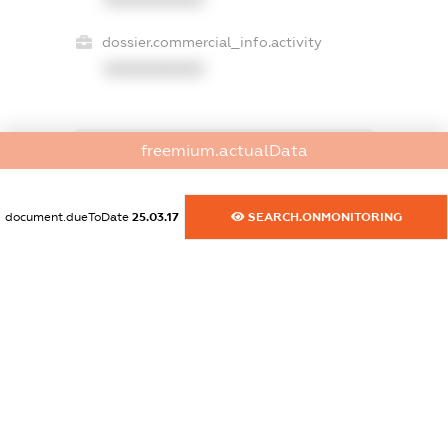
dossier.commercial_info.activity
XXXXXXXXXX
freemium.actualData
freemium.exampleText_1
freemium.exampleText_2
freemium.anonymousPerSearch2
document.dueToDate
25.03.17
SEARCH.ONMONITORING
FREEMIUM.DETAILS
FREEMIUM.REGISTER