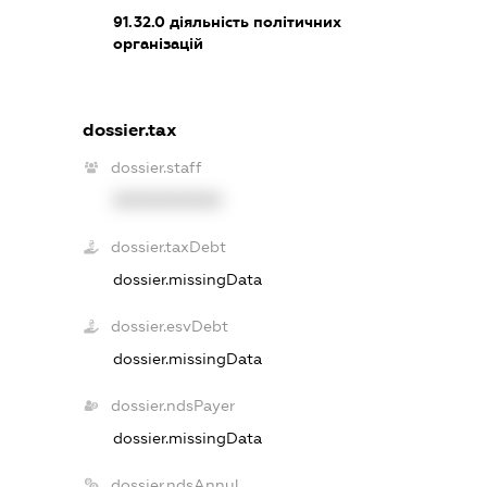
91.32.0
діяльність політичних
організацій
dossier.tax
dossier.staff
XXXXXXXXXX
dossier.taxDebt
dossier.missingData
dossier.esvDebt
dossier.missingData
dossier.ndsPayer
dossier.missingData
dossier.ndsAnnul