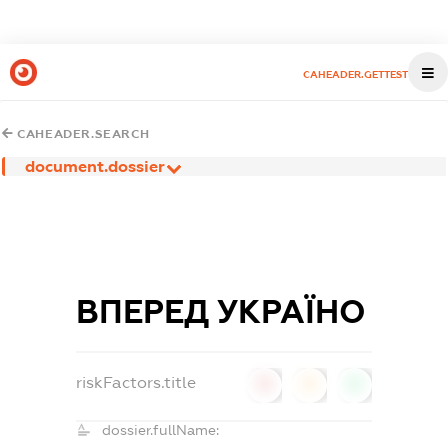
CAHEADER.GETTEST
CAHEADER.SEARCH
document.dossier
ВПЕРЕД УКРАЇНО
riskFactors.title
0
0
0
dossier.fullName: