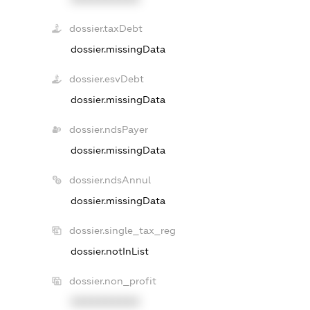
dossier.taxDebt
dossier.missingData
dossier.esvDebt
dossier.missingData
dossier.ndsPayer
dossier.missingData
dossier.ndsAnnul
dossier.missingData
dossier.single_tax_reg
dossier.notInList
dossier.non_profit
XXXXXXXXXX