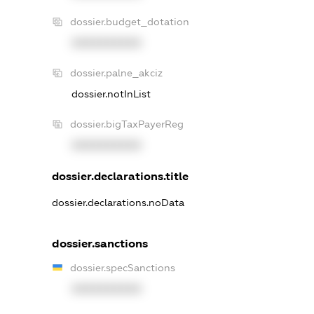
dossier.budget_dotation
XXXXXXXXXX
dossier.palne_akciz
dossier.notInList
dossier.bigTaxPayerReg
XXXXXXXXXX
dossier.declarations.title
dossier.declarations.noData
dossier.sanctions
dossier.specSanctions
XXXXXXXXXX