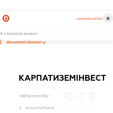
CAHEADER.GETTEST
CAHEADER.SEARCH
document.dossier
КАРПАТИЗЕМІНВЕСТ
riskFactors.title
0
0
0
dossier.fullName: