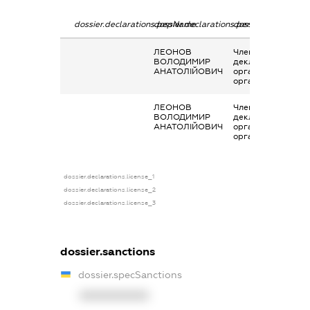
dossier.declarations.pepName
dossier.declarations.personName
dossier.declaratio
ЛЕОНОВ
Членство суб’єкта
ВОЛОДИМИР
декларування в
АНАТОЛІЙОВИЧ
організаціях та їх
органах
ЛЕОНОВ
Членство суб’єкта
ВОЛОДИМИР
декларування в
АНАТОЛІЙОВИЧ
організаціях та їх
органах
dossier.declarations.license_1
dossier.declarations.license_2
dossier.declarations.license_3
dossier.sanctions
dossier.specSanctions
XXXXXXXXXX