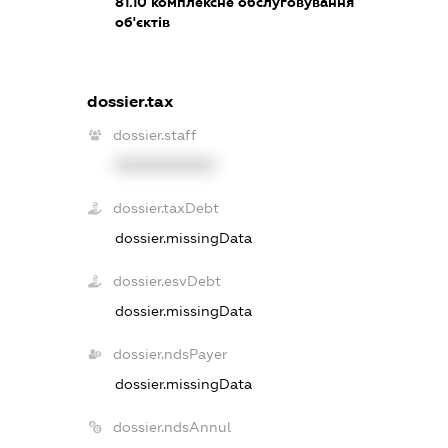
81.10
комплексне обслуговування
об'єктів
dossier.tax
dossier.staff
XXXXXXXXXX
dossier.taxDebt
dossier.missingData
dossier.esvDebt
dossier.missingData
dossier.ndsPayer
dossier.missingData
dossier.ndsAnnul