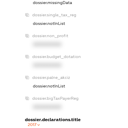
dossier.missingData
dossier.single_tax_reg
dossier.notInList
dossier.non_profit
XXXXXXXXXX
dossier.budget_dotation
XXXXXXXXXX
dossier.palne_akciz
dossier.notInList
dossier.bigTaxPayerReg
XXXXXXXXXX
dossier.declarations.title
2017