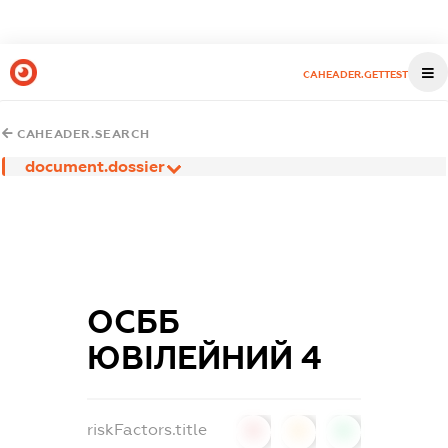
CAHEADER.GETTEST
CAHEADER.SEARCH
document.dossier
ОСББ
ЮВІЛЕЙНИЙ 4
riskFactors.title
0
0
0