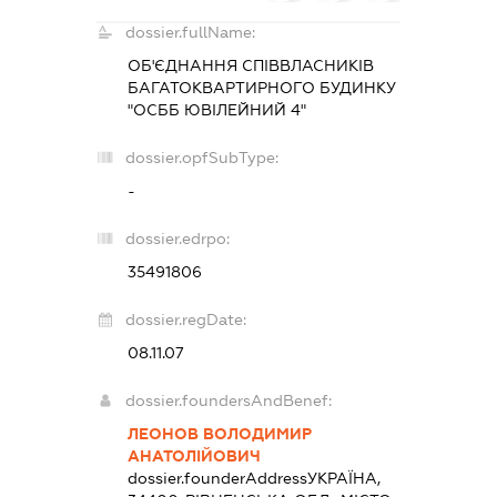
dossier.fullName:
ОБ'ЄДНАННЯ СПІВВЛАСНИКІВ
БАГАТОКВАРТИРНОГО БУДИНКУ
"ОСББ ЮВІЛЕЙНИЙ 4"
dossier.opfSubType:
-
dossier.edrpo:
35491806
dossier.regDate:
08.11.07
dossier.foundersAndBenef:
ЛЕОНОВ ВОЛОДИМИР
АНАТОЛІЙОВИЧ
dossier.founderAddress
УКРАЇНА,