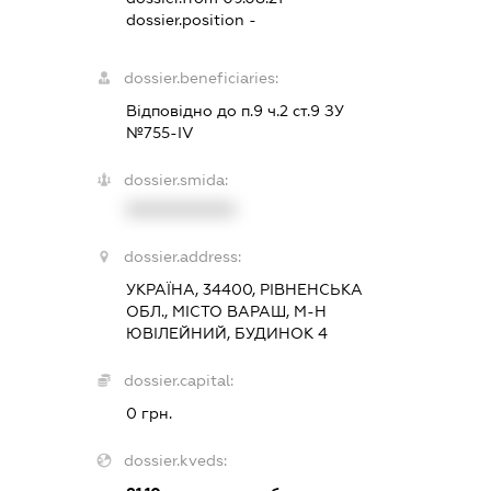
dossier.position -
dossier.beneficiaries:
Відповідно до п.9 ч.2 ст.9 ЗУ
№755-IV
dossier.smida:
XXXXXXXXXX
dossier.address:
УКРАЇНА, 34400, РІВНЕНСЬКА
ОБЛ., МІСТО ВАРАШ, М-Н
ЮВІЛЕЙНИЙ, БУДИНОК 4
dossier.capital:
0 грн.
dossier.kveds: