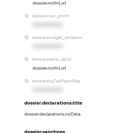
dossier.notInList
dossier.non_profit
XXXXXXXXXX
dossier.budget_dotation
XXXXXXXXXX
dossier.palne_akciz
dossier.notInList
dossier.bigTaxPayerReg
XXXXXXXXXX
dossier.declarations.title
dossier.declarations.noData
dossier.sanctions