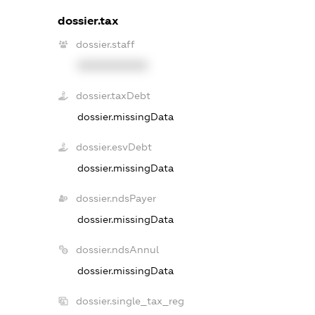
dossier.tax
dossier.staff
XXXXXXXXXX
dossier.taxDebt
dossier.missingData
dossier.esvDebt
dossier.missingData
dossier.ndsPayer
dossier.missingData
dossier.ndsAnnul
dossier.missingData
dossier.single_tax_reg