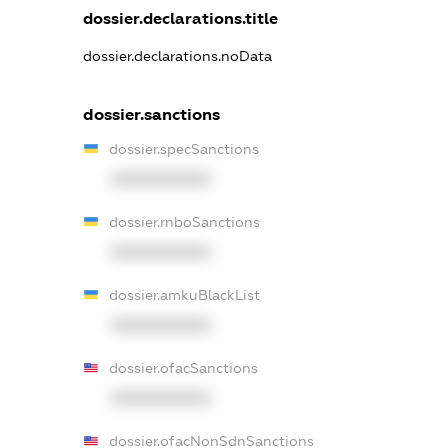
dossier.declarations.title
dossier.declarations.noData
dossier.sanctions
dossier.specSanctions
XXXXXXXXXX
dossier.rnboSanctions
XXXXXXXXXX
dossier.amkuBlackList
XXXXXXXXXX
dossier.ofacSanctions
XXXXXXXXXX
dossier.ofacNonSdnSanctions