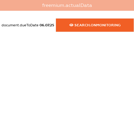
dossier.commercial_info.website
freemium.actualData
XXXXXXXXXX
dossier.commercial_info.activity
document.dueToDate
06.07.25
SEARCH.ONMONITORING
XXXXXXXXXX
freemium.exampleText_1
freemium.exampleText_2
freemium.anonymousPerSearch2
FREEMIUM.DETAILS
FREEMIUM.REGISTER