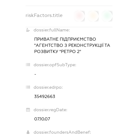
riskFactors.title
0
0
0
dossier.fullName:
ПРИВАТНЕ ПІДПРИЄМСТВО
"АГЕНТСТВО З РЕКОНСТРУКЦІЇ ТА
РОЗВИТКУ "РЕТРО 2"
dossier.opfSubType:
-
dossier.edrpo:
35492663
dossier.regDate:
07.10.07
dossier.foundersAndBenef: