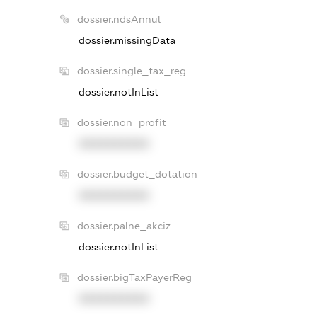
dossier.ndsAnnul
dossier.missingData
dossier.single_tax_reg
dossier.notInList
dossier.non_profit
XXXXXXXXXX
dossier.budget_dotation
XXXXXXXXXX
dossier.palne_akciz
dossier.notInList
dossier.bigTaxPayerReg
XXXXXXXXXX