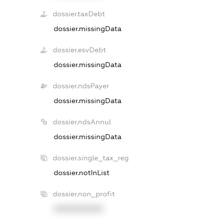
dossier.taxDebt
dossier.missingData
dossier.esvDebt
dossier.missingData
dossier.ndsPayer
dossier.missingData
dossier.ndsAnnul
dossier.missingData
dossier.single_tax_reg
dossier.notInList
dossier.non_profit
XXXXXXXXXX