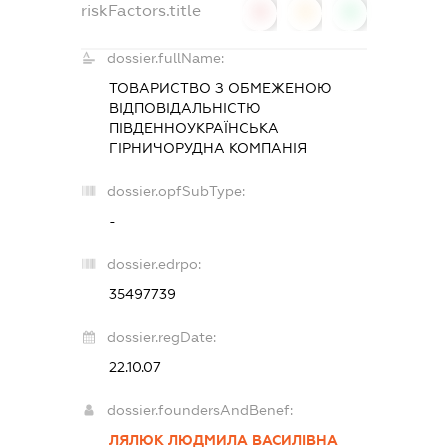
riskFactors.title
0
0
0
dossier.fullName:
ТОВАРИСТВО З ОБМЕЖЕНОЮ
ВІДПОВІДАЛЬНІСТЮ
ПІВДЕННОУКРАЇНСЬКА
ГІРНИЧОРУДНА КОМПАНІЯ
dossier.opfSubType:
-
dossier.edrpo:
35497739
dossier.regDate:
22.10.07
dossier.foundersAndBenef:
ЛЯЛЮК ЛЮДМИЛА ВАСИЛІВНА