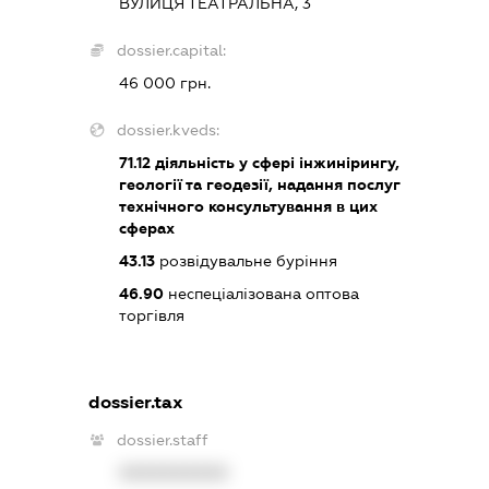
ВУЛИЦЯ ТЕАТРАЛЬНА, 3
dossier.capital:
46 000 грн.
dossier.kveds:
71.12
діяльність у сфері інжинірингу,
геології та геодезії, надання послуг
технічного консультування в цих
сферах
43.13
розвідувальне буріння
46.90
неспеціалізована оптова
торгівля
dossier.tax
dossier.staff
XXXXXXXXXX