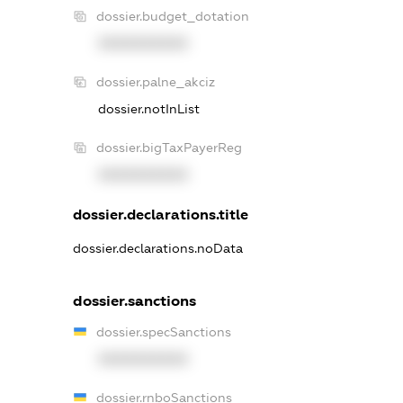
dossier.budget_dotation
XXXXXXXXXX
dossier.palne_akciz
dossier.notInList
dossier.bigTaxPayerReg
XXXXXXXXXX
dossier.declarations.title
dossier.declarations.noData
dossier.sanctions
dossier.specSanctions
XXXXXXXXXX
dossier.rnboSanctions