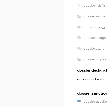
dossier.ndsAn
dossier.single
dossier.non_pr
dossier.budge
dossier.palne_
dossier.bigTa
dossier.declarat
dossier.declarati
dossier.sanctio
dossier.specS