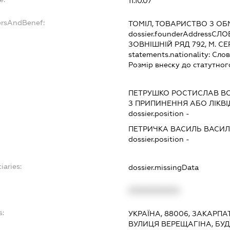
11.10.07
ersAndBenef:
ТОМІЛ, ТОВАРИСТВО З О
dossier.founderAddress
СЛОВ
ЗОВНІШНІЙ РЯД 792, М. С
statements.nationality:
Слов
Розмір внеску до статутног
ПЕТРУШКО РОСТИСЛАВ 
З ПРИПИНЕННЯ АБО ЛІКВ
dossier.position -
ПЕТРИЧКА ВАСИЛЬ ВАСИ
dossier.position -
iaries:
dossier.missingData
XXXXXXXXXX
s:
УКРАЇНА, 88006, ЗАКАРПА
ВУЛИЦЯ ВЕРЕЩАГІНА, БУД