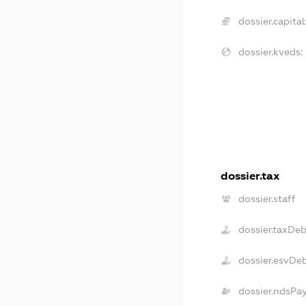
dossier.capital
dossier.kveds:
dossier.tax
dossier.staff
dossier.taxDe
dossier.esvDe
dossier.ndsPa