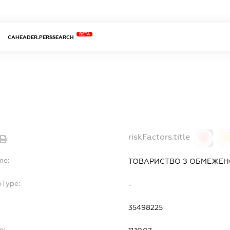
BETA
CAHEADER.PERSSEARCH
riskFactors.title
0
0
me:
ТОВАРИСТВО З ОБМЕЖЕНО
bType:
-
35498225
e: