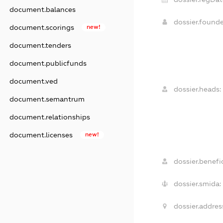
document.balances
dossier.found
document.scorings
new!
document.tenders
document.publicfunds
document.ved
dossier.heads:
document.semantrum
document.relationships
document.licenses
new!
dossier.benefic
dossier.smida:
dossier.addres