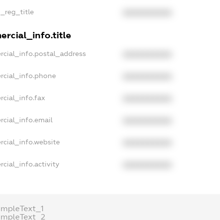
n_reg_title
XXXXXXXXXX
rcial_info.title
rcial_info.postal_address
XXXXXXXXXX
rcial_info.phone
XXXXXXXXXX
rcial_info.fax
XXXXXXXXXX
rcial_info.email
XXXXXXXXXX
rcial_info.website
XXXXXXXXXX
cial_info.activity
XXXXXXXXXX
ampleText_1
ampleText_2