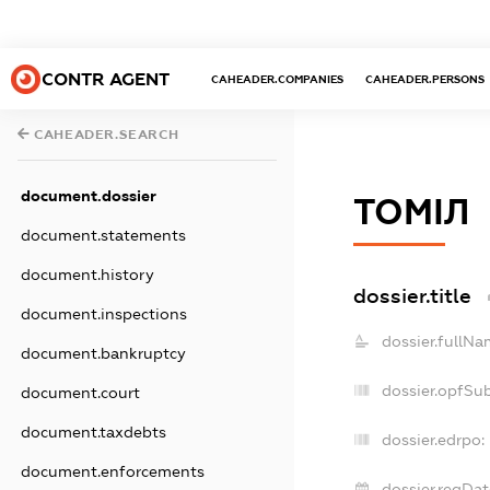
CONTR AGENT
CAHEADER.COMPANIES
CAHEADER.PERSONS
CAHEADER.SEARCH
document.dossier
ТОМІЛ
document.statements
document.history
dossier.title
document.inspections
dossier.fullNa
document.bankruptcy
dossier.opfSu
document.court
document.taxdebts
dossier.edrpo:
document.enforcements
dossier.regDat