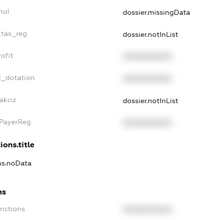
nul
dossier.missingData
_tax_reg
dossier.notInList
ofit
XXXXXXXXXX
t_dotation
XXXXXXXXXX
akciz
dossier.notInList
xPayerReg
XXXXXXXXXX
ions.title
ons.noData
ns
anctions
XXXXXXXXXX