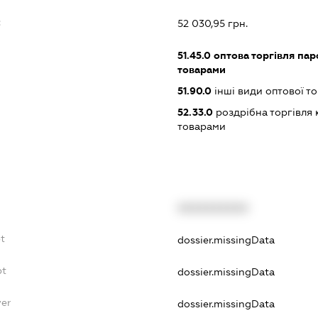
:
52 030,95 грн.
51.45.0
оптова торгівля па
товарами
51.90.0
інші види оптової то
52.33.0
роздрібна торгівля
товарами
XXXXXXXXXX
bt
dossier.missingData
bt
dossier.missingData
yer
dossier.missingData