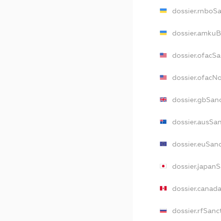
dossier.rnboS
dossier.amkuB
dossier.ofacS
dossier.ofac
dossier.gbSan
dossier.ausSa
dossier.euSan
dossier.japan
dossier.canad
dossier.rfSanc