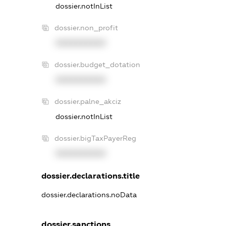
dossier.notInList
dossier.non_profit
XXXXXXXXXX
dossier.budget_dotation
XXXXXXXXXX
dossier.palne_akciz
dossier.notInList
dossier.bigTaxPayerReg
XXXXXXXXXX
dossier.declarations.title
dossier.declarations.noData
dossier.sanctions