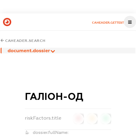
CAHEADER.GETTEST
CAHEADER.SEARCH
document.dossier
ГАЛІОН-ОД
riskFactors.title
0
0
0
dossier.fullName: