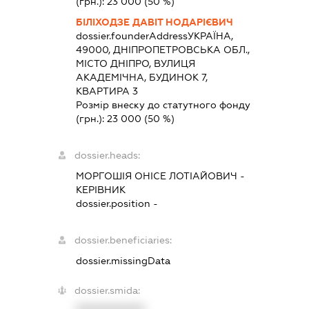
(грн.):
23 000
(50 %)
БІЛІХОДЗЕ ДАВІТ НОДАРІЄВИЧ
dossier.founderAddress
УКРАЇНА,
49000, ДНІПРОПЕТРОВСЬКА ОБЛ.,
МІСТО ДНІПРО, ВУЛИЦЯ
АКАДЕМІЧНА, БУДИНОК 7,
КВАРТИРА 3
Розмір внеску до статутного фонду
(грн.):
23 000
(50 %)
dossier.heads:
МОРГОШІЯ ОНІСЕ ЛОТІАЙОВИЧ
-
КЕРІВНИК
dossier.position -
dossier.beneficiaries:
dossier.missingData
dossier.smida: