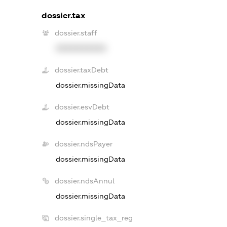
dossier.tax
dossier.staff
XXXXXXXXXX
dossier.taxDebt
dossier.missingData
dossier.esvDebt
dossier.missingData
dossier.ndsPayer
dossier.missingData
dossier.ndsAnnul
dossier.missingData
dossier.single_tax_reg