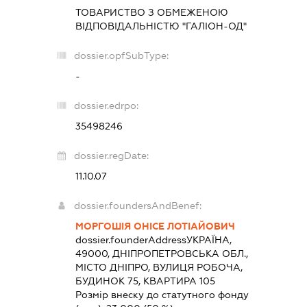
ТОВАРИСТВО З ОБМЕЖЕНОЮ
ВІДПОВІДАЛЬНІСТЮ "ГАЛІОН-ОД"
dossier.opfSubType:
-
dossier.edrpo:
35498246
dossier.regDate:
11.10.07
dossier.foundersAndBenef:
МОРГОШІЯ ОНІСЕ ЛОТІАЙОВИЧ
dossier.founderAddress
УКРАЇНА,
49000, ДНІПРОПЕТРОВСЬКА ОБЛ.,
МІСТО ДНІПРО, ВУЛИЦЯ РОБОЧА,
БУДИНОК 75, КВАРТИРА 105
Розмір внеску до статутного фонду