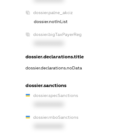
dossier.palne_akciz
dossier.notInList
dossier.bigTaxPayerReg
XXXXXXXXXX
dossier.declarations.title
dossier.declarations.noData
dossier.sanctions
dossier.specSanctions
XXXXXXXXXX
dossier.rnboSanctions
XXXXXXXXXX