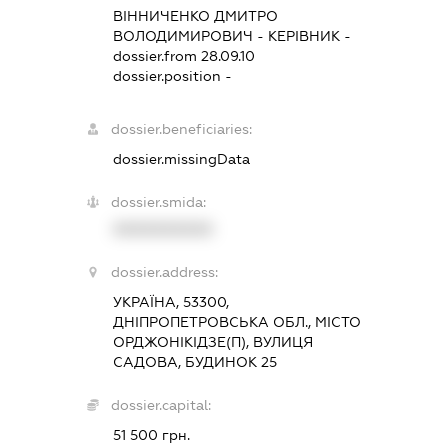
ВІННИЧЕНКО ДМИТРО
ВОЛОДИМИРОВИЧ
-
КЕРІВНИК
-
dossier.from 28.09.10
dossier.position -
dossier.beneficiaries:
dossier.missingData
dossier.smida:
XXXXXXXXXX
dossier.address:
УКРАЇНА, 53300,
ДНІПРОПЕТРОВСЬКА ОБЛ., МІСТО
ОРДЖОНІКІДЗЕ(П), ВУЛИЦЯ
САДОВА, БУДИНОК 25
dossier.capital:
51 500 грн.