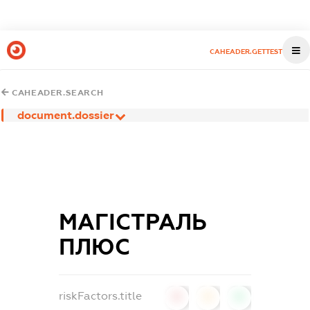
CAHEADER.GETTEST
CAHEADER.SEARCH
document.dossier
МАГІСТРАЛЬ
ПЛЮС
riskFactors.title
0
0
0