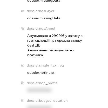
dossier.missingData
dossier.ndsPayer
dossier.missingData
dossier.ndsAnnul
Анульовано з 29.09.16 у зв'язку з:
плат.єд.под.III гр.перех.на ставку
безПДВ
Анульовано за iнiцiативою
платника.
dossier.single_tax_reg
dossier.notInList
dossier.non_profit
XXXXXXXXXX
dossier.budget_dotation
XXXXXXXXXX