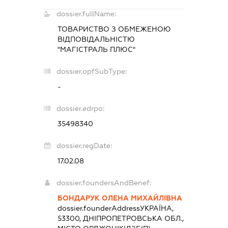
dossier.fullName:
ТОВАРИСТВО З ОБМЕЖЕНОЮ
ВІДПОВІДАЛЬНІСТЮ
"МАГІСТРАЛЬ ПЛЮС"
dossier.opfSubType:
-
dossier.edrpo:
35498340
dossier.regDate:
17.02.08
dossier.foundersAndBenef:
БОНДАРУК ОЛЕНА МИХАЙЛІВНА
dossier.founderAddress
УКРАЇНА,
53300, ДНІПРОПЕТРОВСЬКА ОБЛ.,