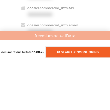
dossier.commercial_info.fax
XXXXXXXXXX
dossier.commercial_info.email
XXXXXXXXXX
freemium.actualData
dossier.commercial_info.website
XXXXXXXXXX
document.dueToDate
13.08.25
SEARCH.ONMONITORING
dossier.commercial_info.activity
XXXXXXXXXX
freemium.exampleText_1
freemium.exampleText_2
freemium.anonymousPerSearch2
FREEMIUM.DETAILS