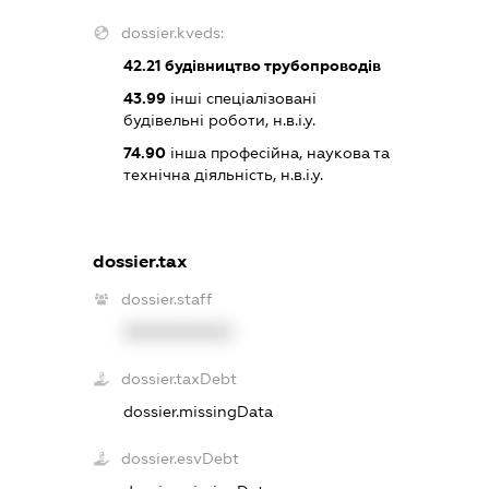
dossier.kveds:
42.21
будівництво трубопроводів
43.99
інші спеціалізовані
будівельні роботи, н.в.і.у.
74.90
інша професійна, наукова та
технічна діяльність, н.в.і.у.
dossier.tax
dossier.staff
XXXXXXXXXX
dossier.taxDebt
dossier.missingData
dossier.esvDebt