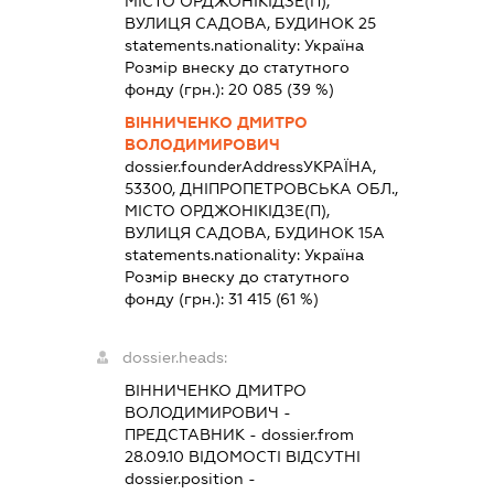
МІСТО ОРДЖОНІКІДЗЕ(П),
ВУЛИЦЯ САДОВА, БУДИНОК 25
statements.nationality:
Україна
Розмір внеску до статутного
фонду (грн.):
20 085
(39 %)
ВІННИЧЕНКО ДМИТРО
ВОЛОДИМИРОВИЧ
dossier.founderAddress
УКРАЇНА,
53300, ДНІПРОПЕТРОВСЬКА ОБЛ.,
МІСТО ОРДЖОНІКІДЗЕ(П),
ВУЛИЦЯ САДОВА, БУДИНОК 15А
statements.nationality:
Україна
Розмір внеску до статутного
фонду (грн.):
31 415
(61 %)
dossier.heads:
ВІННИЧЕНКО ДМИТРО
ВОЛОДИМИРОВИЧ
-
ПРЕДСТАВНИК
- dossier.from
28.09.10
ВІДОМОСТІ ВІДСУТНІ
dossier.position -