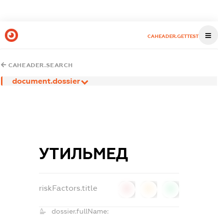
CAHEADER.GETTEST
CAHEADER.SEARCH
document.dossier
УТИЛЬМЕД
riskFactors.title
0
0
0
dossier.fullName: