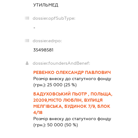
УТИЛЬМЕД
dossier.opfSubType:
-
dossier.edrpo:
35498581
dossier.foundersAndBenef:
РЕВЕНКО ОЛЕКСАНДР ПАВЛОВИЧ
Розмір внеску до статутного фонду
(грн.):
25 000
(25 %)
БАДУХОВСЬКИЙ ПЬОТР , ПОЛЬЩА,
20209,МІСТО ЛЮБЛІН, ВУЛИЦЯ
МЕЛГІВСЬКА, БУДИНОК 7/9, БЛОК
4/18
Розмір внеску до статутного фонду
(грн.):
50 000
(50 %)