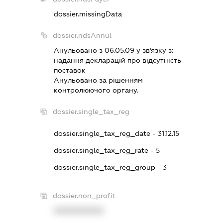
dossier.missingData
dossier.ndsAnnul
Анульовано з 06.05.09 у зв'язку з:
надання декларацiй про вiдсутнiсть
поставок
Анульовано за рiшенням
контролюючого органу.
dossier.single_tax_reg
dossier.single_tax_reg_date - 31.12.15
dossier.single_tax_reg_rate - 5
dossier.single_tax_reg_group - 3
dossier.non_profit
XXXXXXXXXX