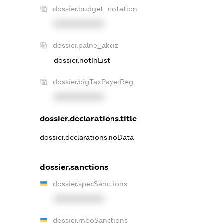
dossier.budget_dotation
XXXXXXXXXX
dossier.palne_akciz
dossier.notInList
dossier.bigTaxPayerReg
XXXXXXXXXX
dossier.declarations.title
dossier.declarations.noData
dossier.sanctions
dossier.specSanctions
XXXXXXXXXX
dossier.rnboSanctions