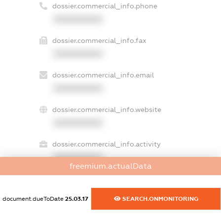
dossier.commercial_info.phone
XXXXXXXXXX
dossier.commercial_info.fax
XXXXXXXXXX
dossier.commercial_info.email
XXXXXXXXXX
dossier.commercial_info.website
XXXXXXXXXX
dossier.commercial_info.activity
XXXXXXXXXX
freemium.actualData
document.dueToDate
25.03.17
SEARCH.ONMONITORING
freemium.exampleText_1
freemium.exampleText_2
freemium.anonymousPerSearch2