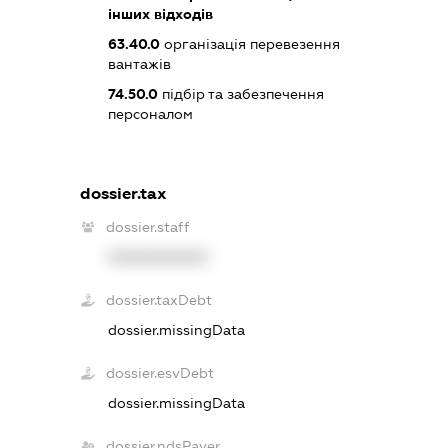
інших відходів
63.40.0
організація перевезення
вантажів
74.50.0
підбір та забезпечення
персоналом
dossier.tax
dossier.staff
XXXXXXXXXX
dossier.taxDebt
dossier.missingData
dossier.esvDebt
dossier.missingData
dossier.ndsPayer